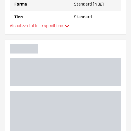
Forma
Standard (NO2)
Tipo
Standard
Visualizza tutte le specifiche
Flessibilità
Colori aggiuntivi
Colore principale