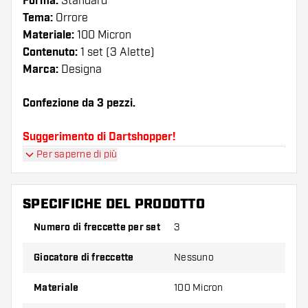
Forma:
Standard
Tema:
Orrore
Materiale:
100 Micron
Contenuto:
1 set (3 Alette)
Marca:
Designa
Confezione da 3 pezzi.
Suggerimento di Dartshopper!
Per saperne di più
Assicuratevi di avere a portata di mano un gran
numero di alette e di astine. Questi possono
danneggiarsi o rompersi con l'uso.
SPECIFICHE DEL PRODOTTO
Numero di freccette per set
3
Provate una forma, un materiale o uno
spessore diverso di alette per scoprire quale
Giocatore di freccette
Nessuno
variante vi si addice di più!
Materiale
100 Micron