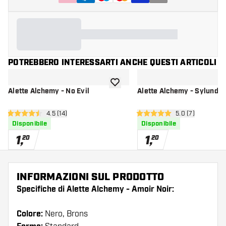
POTREBBERO INTERESSARTI ANCHE QUESTI ARTICOLI
aggiungi alla lista dei desideri
Alette Alchemy - No Evil
Alette Alchemy - Sylundin
apri pannello recensioni
4.5 (14)
apri pannello re
5.0 (7)
4.5 stelle di valutazione
5 stelle di valutazione
Disponibile
Disponibile
1
,
1
,
20
20
INFORMAZIONI SUL PRODOTTO
Specifiche di Alette Alchemy - Amoir Noir:
Colore:
Nero, Brons