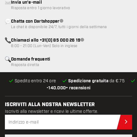
Invia un'e-mail
Risposta entro 1 giorno lavorativo
Chatta con Dartshopper
Servizio clienti non disponibile
La chat è disponibile 24/7, tutti i giorni della settimana
Chiamaci allo +31(0) 85 000 26 19
Servizio clienti non disponibile
8:00 - 21:00 (Lun-Ven) Solo in inglese
Domande frequenti
Risposta diretta
Spedito entro 24 ore
Spedizione gratuita
da € 75
•
140.000+ recensioni
ISCRIVITI ALLA NOSTRA NEWSLETTER
Iscriviti alla newsletter e ricevi le ultime offerte.
Iscr