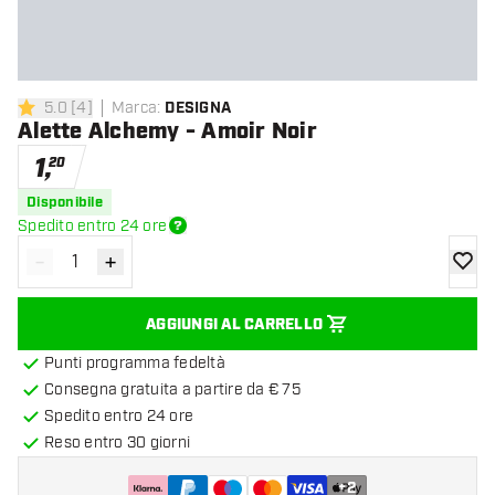
5.0
[
4
]
Marca
:
DESIGNA
5 stelle di valutazione
Alette Alchemy - Amoir Noir
1
,
20
Disponibile
Spedito entro 24 ore
-
+
Diminuisci quantità
Aumenta quantità
aggiung
AGGIUNGI AL CARRELLO
Punti programma fedeltà
Consegna gratuita a partire da € 75
Spedito entro 24 ore
Reso entro 30 giorni
+
2