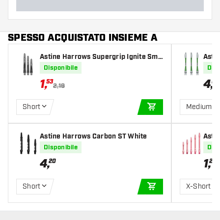
SPESSO ACQUISTATO INSIEME A
Astine Harrows Supergrip Ignite Smo
Asti
key
n
Disponibile
Disp
1
,
4
,
53
00
2,19
Short
Medium
AGGIUNGI AL CARR
Astine Harrows Carbon ST White
Asti
k
Disponibile
Disp
4
,
1
,
20
20
Short
X-Short
AGGIUNGI AL CARR