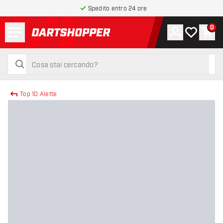
Spedito entro 24 ore
Menu
0
Account
La mia list
Carr
torna alla home page
cerca
cerca
Top 10 Alette