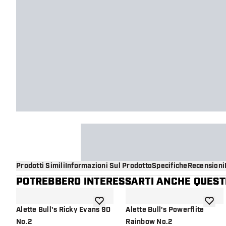
Prodotti Simili
Informazioni Sul Prodotto
Specifiche
Recensioni
POTREBBERO INTERESSARTI ANCHE QUESTI
aggiungi alla lista dei desideri
aggiung
Alette Bull's Ricky Evans 90
Alette Bull's Powerflite
No.2
Rainbow No.2