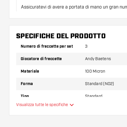
Assicuratevi di avere a portata di mano un gran num
astine. Questi possono danneggiarsi o rompersi con 
Provate una forma, un materiale o uno spessore div
SPECIFICHE DEL PRODOTTO
scoprire quale variante vi si addice di più!
Numero di freccette per set
3
Giocatore di freccette
Andy Baetens
Materiale
100 Micron
Forma
Standard (NO2)
Tipo
Standard
Visualizza tutte le specifiche
Flessibilità
Colori aggiuntivi