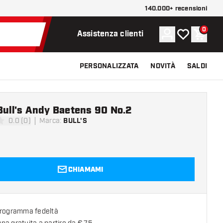
140.000+ recensioni
0
Account
La mia lista d
Carrel
Assistenza clienti
PERSONALIZZATA
NOVITÀ
SALDI
Bull's Andy Baetens 90 No.2
0.0 (0)
Marca
:
BULL'S
 valutazione
CHIAMAMI
programma fedeltà