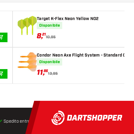
Target K-Flex Neon Yellow NO2
Disponibile
8
,
21
10,95
AGGIUNGI AL CARRELLO
Condor Neon Axe Flight System - Standard Oran
Disponibile
11
,
86
13,95
AGGIUNGI AL CARRELLO
Spedito entro 24 ore
Spedizione gratuita
da € 75