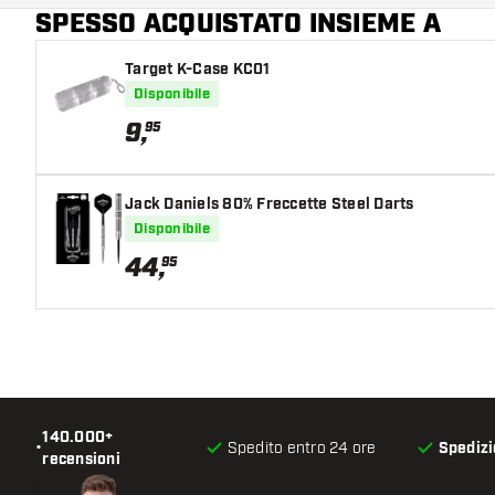
SPESSO ACQUISTATO INSIEME A
Colore principale
Target K-Case KC01
Disponibile
9
,
95
Jack Daniels 80% Freccette Steel Darts
Disponibile
44
,
95
140.000+
•
Spedito entro 24 ore
Spedizi
recensioni