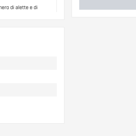
ero di alette e di
l'uso.
erso di alette per