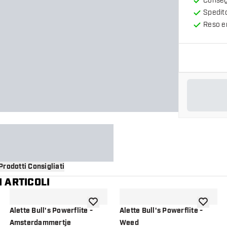
Consegn
Spedit
Reso en
Prodotti Consigliati
 ARTICOLI
i alla lista dei desideri
aggiungi alla lista dei desideri
aggiungi a
Alette Bull's Powerflite -
Alette Bull's Powerflite -
Amsterdammertje
Weed