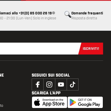
iamaci allo +31(0) 85 000 26 19
Domande frequenti
Servizio clienti non disponibile
00 - 21:00 (Lun-Ven) Solo in inglese
Risposta diretta
ISCRIVITI!
Iscriviti sub
NE
SEGUICI SUI SOCIAL
SCARICA L’APP
tto