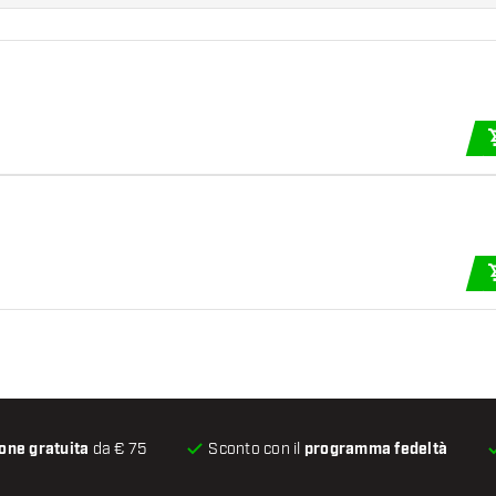
one gratuita
da € 75
Sconto con il
programma fedeltà