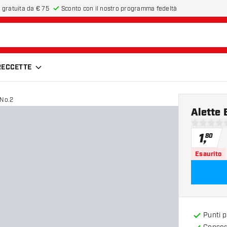
 gratuita da € 75
Sconto con il nostro programma fedeltà
FRECCETTE
 No.2
Alette 
0 stelle di
1
,
80
Esaurito
Punti 