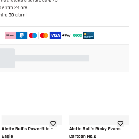
a gratuita a partire da € 75
o entro 24 ore
tro 30 giorni
lla lista dei desideri
aggiungi alla lista dei desideri
aggiungi all
Alette Bull's Powerflite -
Alette Bull's Ricky Evans
A
Eagle
Cartoon No.2
R