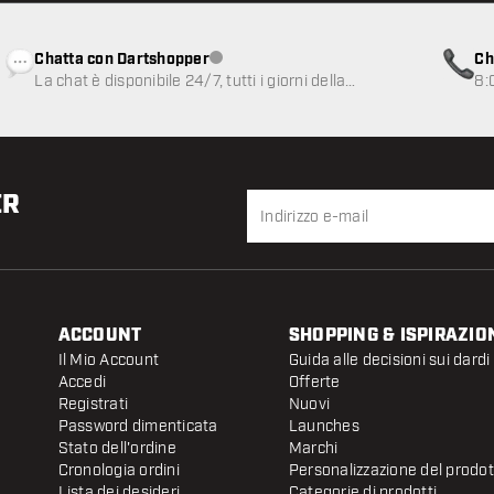
Chatta con Dartshopper
Ch
Servizio clienti non disponibile
La chat è disponibile 24/7, tutti i giorni della
8:
settimana
ER
ACCOUNT
SHOPPING & ISPIRAZIO
Il Mio Account
Guida alle decisioni sui dardi
Accedi
Offerte
Registrati
Nuovi
Password dimenticata
Launches
Stato dell'ordine
Marchi
Cronologia ordini
Personalizzazione del prodo
Lista dei desideri
Categorie di prodotti