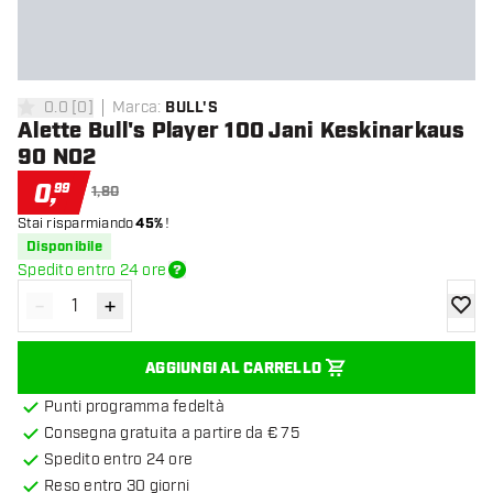
0.0
[
0
]
Marca
:
BULL'S
0 stelle di valutazione
Alette Bull's Player 100 Jani Keskinarkaus
90 NO2
0
,
99
1,80
Stai risparmiando
45%
!
Disponibile
Spedito entro 24 ore
-
+
Diminuisci quantità
Aumenta quantità
aggiung
AGGIUNGI AL CARRELLO
Punti programma fedeltà
Consegna gratuita a partire da € 75
Spedito entro 24 ore
Reso entro 30 giorni