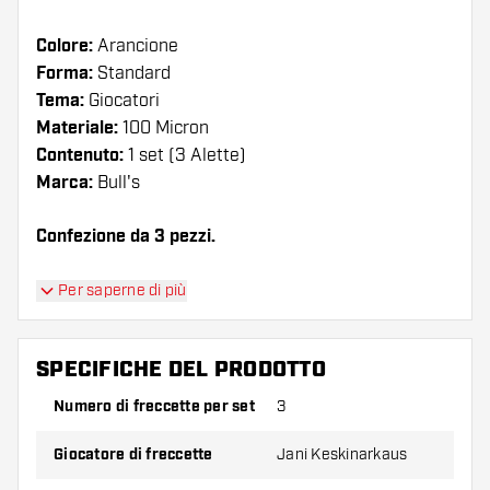
Colore:
Arancione
Forma:
Standard
Tema:
Giocatori
Materiale:
100 Micron
Contenuto:
1 set (3 Alette)
Marca:
Bull's
Confezione da 3 pezzi.
Suggerimento di Dartshopper!
Per saperne di più
Assicuratevi di avere a portata di mano un gran
numero di alette e di astine. Questi possono
SPECIFICHE DEL PRODOTTO
danneggiarsi o rompersi con l'uso.
Numero di freccette per set
3
Provate una forma, un materiale o uno
Giocatore di freccette
Jani Keskinarkaus
spessore diverso di alette per scoprire quale