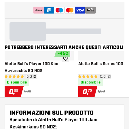
+
2
POTREBBERO INTERESSARTI ANCHE QUESTI ARTICOLI
-
45
%
aggiungi alla lista dei desideri
Alette Bull's Player 100 Kim
Alette Bull's Series 100 S
Huybrechts 80 NO2
apri pannello recensioni
5.0 (2)
apri pannello re
5.0 (2)
5 stelle di valutazione
5 stelle di valutazione
Disponibile
Disponibile
0
,
0
,
99
75
1,80
1,50
INFORMAZIONI SUL PRODOTTO
Specifiche di Alette Bull's Player 100 Jani
Keskinarkaus 90 NO2: