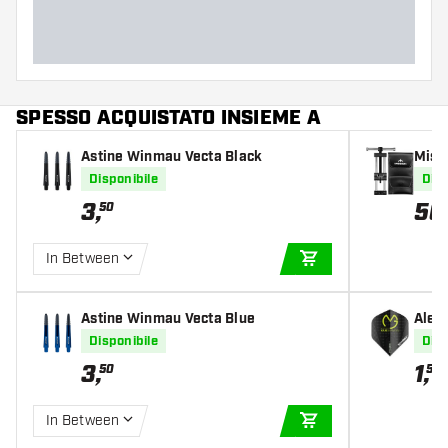
SPESSO ACQUISTATO INSIEME A
Astine Winmau Vecta Black
Miss
ol
Disponibile
Disp
3
,
56
50
In Between
AGGIUNGI AL CARR
Astine Winmau Vecta Blue
Alet
rism 
Disponibile
Disp
3
,
1
,
50
50
In Between
AGGIUNGI AL CARR