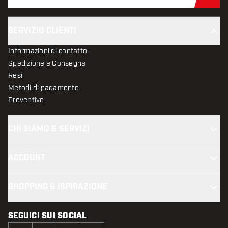
Iscr
SERVIZIO CLIENTI
Informazioni di contatto
Spedizione e Consegna
Resi
Metodi di pagamento
Preventivo
CHI SIAMO & SERVIZI
ACCOUNT
SHOPPING & ISPIRAZIONE
SEGUICI SUI SOCIAL