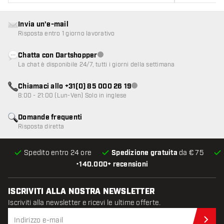
Invia un'e-mail
Risposta entro 1 giorno lavorativo
Chatta con Dartshopper
Servizio clienti non disponibile
La chat è disponibile 24/7, tutti i giorni della settimana
Chiamaci allo +31(0) 85 000 26 19
Servizio clienti non disponibile
8:00 - 21:00 (Lun-Ven) Solo in inglese
Domande frequenti
Risposta diretta
Spedito entro 24 ore
Spedizione gratuita
da € 75
•
140.000+ recensioni
ISCRIVITI ALLA NOSTRA NEWSLETTER
Iscriviti alla newsletter e ricevi le ultime offerte.