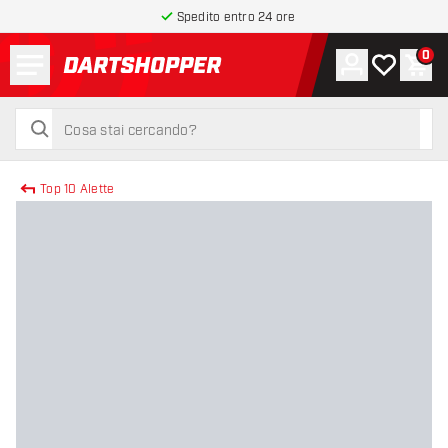
Spedito entro 24 ore
Menu
0
Account
La mia list
Carr
torna alla home page
cerca
cerca
Top 10 Alette