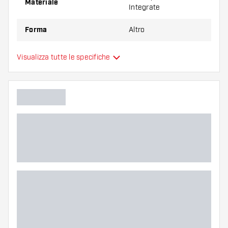
Materiale
Integrate
Forma
Altro
Aletta per Freccette
Visualizza tutte le specifiche
Tipo
Integrate
Flessibilità
Colore principale