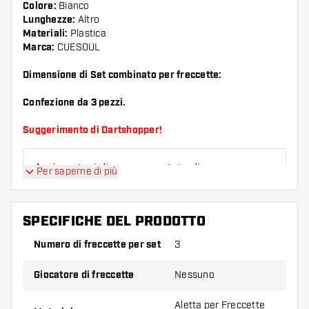
Colore:
Bianco
Lunghezze:
Altro
Materiali:
Plastica
Marca:
CUESOUL
Dimensione di Set combinato per freccette:
Confezione da 3 pezzi.
Suggerimento di Dartshopper!
Assicuratevi di avere a portata di mano un gran
Per saperne di più
numero di alette e di astine. Questi possono
danneggiarsi o rompersi con l'uso.
SPECIFICHE DEL PRODOTTO
Provate una forma, un materiale o uno
Numero di freccette per set
3
spessore diverso di alette per scoprire quale
variante vi si addice di più!
Giocatore di freccette
Nessuno
Aletta per Freccette