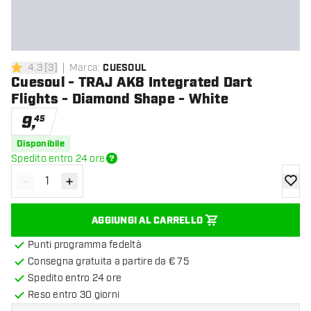
4.3
[
3
]
Marca
:
CUESOUL
4.3 stelle di valutazione
Cuesoul - TRAJ AK8 Integrated Dart
Flights - Diamond Shape - White
9
,
45
Disponibile
Spedito entro 24 ore
-
+
Diminuisci quantità
Aumenta quantità
aggiung
AGGIUNGI AL CARRELLO
Punti programma fedeltà
Consegna gratuita a partire da € 75
Spedito entro 24 ore
Reso entro 30 giorni