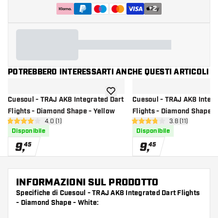
+
2
POTREBBERO INTERESSARTI ANCHE QUESTI ARTICOLI
aggiungi alla lista dei desideri
Cuesoul - TRAJ AK8 Integrated Dart
Cuesoul - TRAJ AK8 Integr
Flights - Diamond Shape - Yellow
Flights - Diamond Shape -
apri pannello recensioni
4.0 (1)
apri pannello re
3.8 (11)
4 stelle di valutazione
3.8 stelle di valutazione
Disponibile
Disponibile
9
,
9
,
45
45
INFORMAZIONI SUL PRODOTTO
Specifiche di Cuesoul - TRAJ AK8 Integrated Dart Flights
- Diamond Shape - White: