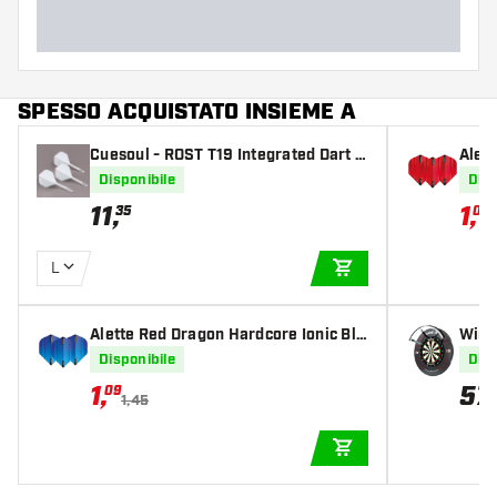
SPESSO ACQUISTATO INSIEME A
Cuesoul - ROST T19 Integrated Dart F
Alet
lights - Standard Shape - Clear White
d
Disponibile
Disp
11
,
1
,
35
09
L
AGGIUNGI AL CARR
Alette Red Dragon Hardcore Ionic Blu
Winm
e
er Be
Disponibile
Disp
1
,
57
,
09
1,45
AGGIUNGI AL CARR