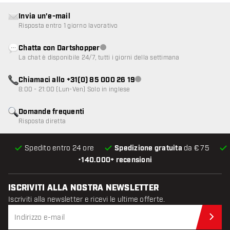
Invia un'e-mail
Risposta entro 1 giorno lavorativo
Chatta con Dartshopper
Servizio clienti non disponibile
La chat è disponibile 24/7, tutti i giorni della settimana
Chiamaci allo +31(0) 85 000 26 19
Servizio clienti non disponibile
8:00 - 21:00 (Lun-Ven) Solo in inglese
Domande frequenti
Risposta diretta
Spedito entro 24 ore
Spedizione gratuita
da € 75
•
140.000+ recensioni
ISCRIVITI ALLA NOSTRA NEWSLETTER
Iscriviti alla newsletter e ricevi le ultime offerte.
Iscr