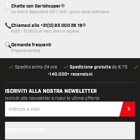
Chatta con Dartshopper
Servizio clienti non disponibile
La chat è disponibile 24/7, tutti i giorni della settimana
Chiamaci allo +31(0) 85 000 26 19
Servizio clienti non disponibile
8:00 - 21:00 (Lun-Ven) Solo in inglese
Domande frequenti
Risposta diretta
Spedito entro 24 ore
Spedizione gratuita
da € 75
•
140.000+ recensioni
ISCRIVITI ALLA NOSTRA NEWSLETTER
Iscriviti alla newsletter e ricevi le ultime offerte.
Iscr
SERVIZIO CLIENTI