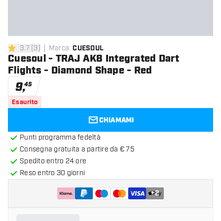
3.7
[
3
]
Marca
:
CUESOUL
3.7 stelle di valutazione
Cuesoul - TRAJ AK8 Integrated Dart
Flights - Diamond Shape - Red
9
,
45
Esaurito
CHIAMAMI
Punti programma fedeltà
Consegna gratuita a partire da € 75
Spedito entro 24 ore
Reso entro 30 giorni
+
2