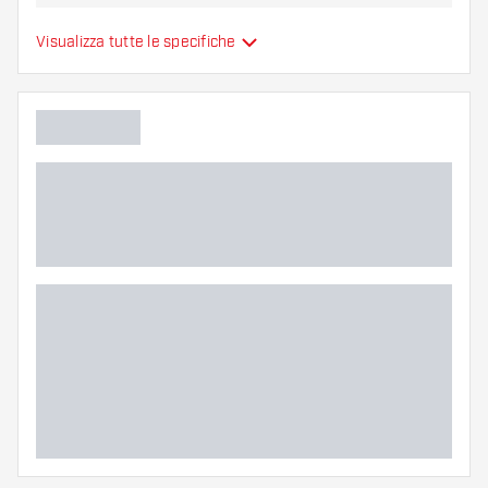
Aletta per Freccette
Visualizza tutte le specifiche
Tipo
Integrate
Flessibilità
Colore principale