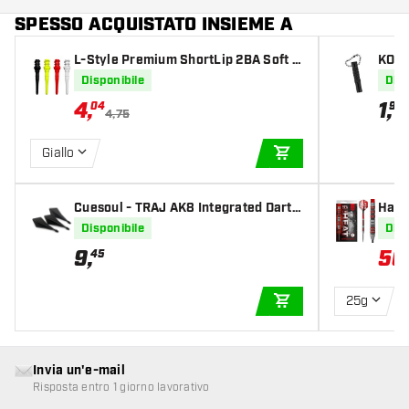
SPESSO ACQUISTATO INSIEME A
L-Style Premium ShortLip 2BA Soft T
KOTO
ips
oken
Disponibile
Disp
4
,
1
,
04
95
4,75
Giallo
AGGIUNGI AL CARR
Cuesoul - TRAJ AK8 Integrated Dart F
Harr
lights - Diamond Shape - Black
te St
Disponibile
Disp
9
,
50
45
25g
AGGIUNGI AL CARR
Invia un'e-mail
Risposta entro 1 giorno lavorativo