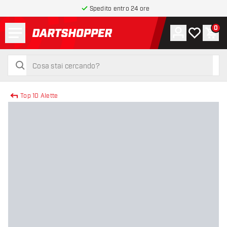
Spedito entro 24 ore
Menu
0
Account
La mia list
Carr
torna alla home page
cerca
cerca
Top 10 Alette