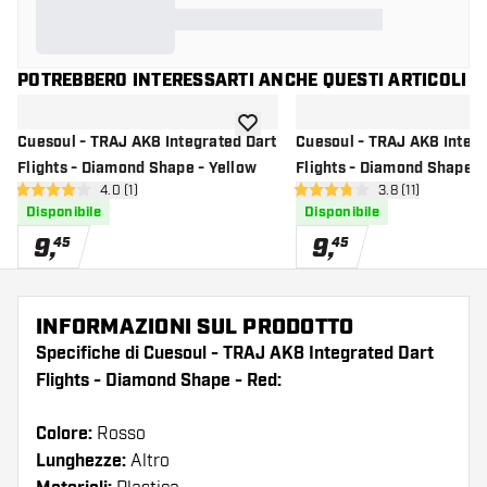
POTREBBERO INTERESSARTI ANCHE QUESTI ARTICOLI
aggiungi alla lista dei desideri
Cuesoul - TRAJ AK8 Integrated Dart
Cuesoul - TRAJ AK8 Integr
Flights - Diamond Shape - Yellow
Flights - Diamond Shape -
apri pannello recensioni
4.0 (1)
apri pannello re
3.8 (11)
4 stelle di valutazione
3.8 stelle di valutazione
Disponibile
Disponibile
9
,
9
,
45
45
INFORMAZIONI SUL PRODOTTO
Specifiche di Cuesoul - TRAJ AK8 Integrated Dart
Flights - Diamond Shape - Red:
Colore:
Rosso
Lunghezze:
Altro