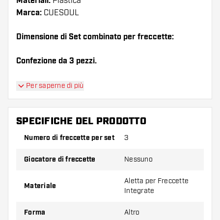
Materiali:
Plastica
Marca:
CUESOUL
Dimensione di Set combinato per freccette:
Confezione da 3 pezzi.
Suggerimento di Dartshopper!
Per saperne di più
Assicuratevi di avere a portata di mano un gran
numero di alette e di astine. Questi possono
SPECIFICHE DEL PRODOTTO
danneggiarsi o rompersi con l'uso.
Numero di freccette per set
3
Provate una forma, un materiale o uno
Giocatore di freccette
Nessuno
spessore diverso di alette per scoprire quale
variante vi si addice di più!
Aletta per Freccette
Materiale
Integrate
Forma
Altro