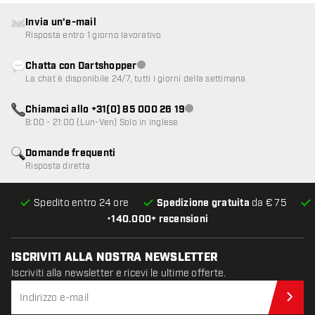
Invia un'e-mail
Risposta entro 1 giorno lavorativo
Chatta con Dartshopper
Servizio clienti non disponibile
La chat è disponibile 24/7, tutti i giorni della settimana
Chiamaci allo +31(0) 85 000 26 19
Servizio clienti non disponibile
8:00 - 21:00 (Lun-Ven) Solo in inglese
Domande frequenti
Risposta diretta
Spedito entro 24 ore
Spedizione gratuita
da € 75
•
140.000+ recensioni
ISCRIVITI ALLA NOSTRA NEWSLETTER
Iscriviti alla newsletter e ricevi le ultime offerte.
Iscr