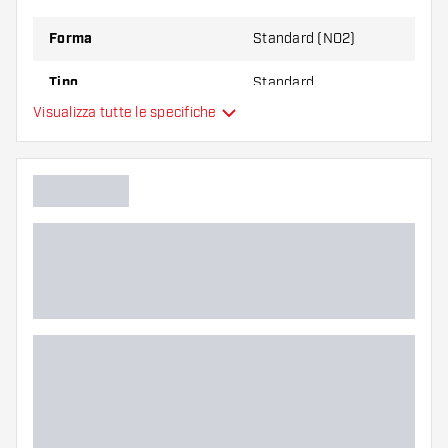
Forma
Standard (NO2)
Tipo
Standard
Visualizza tutte le specifiche
Flessibilità
Colori aggiuntivi
Colore principale