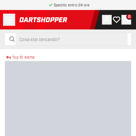
Spedito entro 24 ore
Menu
0
Account
La mia list
Carr
torna alla home page
cerca
cerca
Top 10 Alette