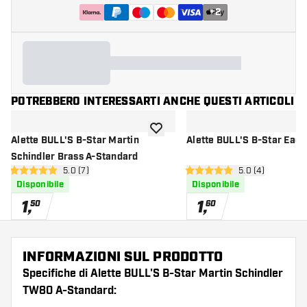
+
2
POTREBBERO INTERESSARTI ANCHE QUESTI ARTICOLI
aggiungi alla lista dei desideri
Alette BULL'S B-Star Martin
Alette BULL'S B-Star Eagl
Schindler Brass A-Standard
apri pannello recensioni
5.0 (7)
apri pannello re
5.0 (4)
5 stelle di valutazione
5 stelle di valutazione
Disponibile
Disponibile
1
,
1
,
50
60
INFORMAZIONI SUL PRODOTTO
Specifiche di Alette BULL'S B-Star Martin Schindler
TW80 A-Standard: