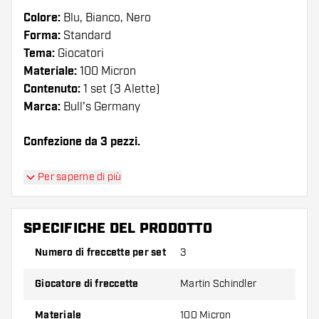
Colore:
Blu, Bianco, Nero
Forma:
Standard
Tema:
Giocatori
Materiale:
100 Micron
Contenuto:
1 set (3 Alette)
Marca:
Bull's Germany
Confezione da 3 pezzi.
Suggerimento di Dartshopper!
Per saperne di più
Assicuratevi di avere a portata di mano un gran
numero di alette e di astine. Questi possono
SPECIFICHE DEL PRODOTTO
danneggiarsi o rompersi con l'uso.
Numero di freccette per set
3
Provate una forma, un materiale o uno
Giocatore di freccette
Martin Schindler
spessore diverso di alette per scoprire quale
variante vi si addice di più!
Materiale
100 Micron