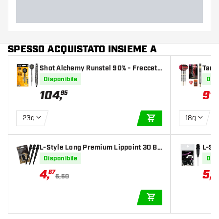
SPESSO ACQUISTATO INSIEME A
Shot Alchemy Runstel 90% - Freccett
Targ
e Steel Darts
s Poi
Disponibile
Disp
104
,
91
,
95
23g
18g
AGGIUNGI AL CARR
L-Style Long Premium Lippoint 30 Bl
L-Sty
ack
Disponibile
Disp
4
,
5
,
67
52
5,50
AGGIUNGI AL CARR