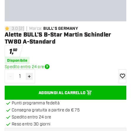
3.0
[
2
]
Marca
:
BULL'S GERMANY
3 stelle di valutazione
Alette BULL'S B-Star Martin Schindler
TW80 A-Standard
1
,
50
Disponibile
Spedito entro 24 ore
-
+
Diminuisci quantità
Aumenta quantità
aggiung
AGGIUNGI AL CARRELLO
Punti programma fedeltà
Consegna gratuita a partire da € 75
Spedito entro 24 ore
Reso entro 30 giorni