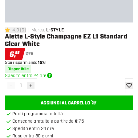
4.0
[
6
]
Marca
:
L-STYLE
4 stelle di valutazione
Alette L-Style Champagne EZ L1 Standard
Clear White
6
,
59
7,75
Stai risparmiando
15%
!
Disponibile
Spedito entro 24 ore
-
+
Diminuisci quantità
Aumenta quantità
aggiung
AGGIUNGI AL CARRELLO
Punti programma fedeltà
Consegna gratuita a partire da € 75
Spedito entro 24 ore
Reso entro 30 giorni