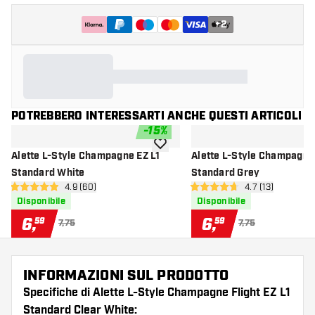
+
2
POTREBBERO INTERESSARTI ANCHE QUESTI ARTICOLI
-
15
%
aggiungi alla lista dei desideri
Alette L-Style Champagne EZ L1
Alette L-Style Champagne
Standard White
Standard Grey
apri pannello recensioni
4.9 (60)
apri pannello re
4.7 (13)
4.9 stelle di valutazione
4.7 stelle di valutazione
Disponibile
Disponibile
6
,
6
,
59
59
7,75
7,75
INFORMAZIONI SUL PRODOTTO
Specifiche di Alette L-Style Champagne Flight EZ L1
Standard Clear White: