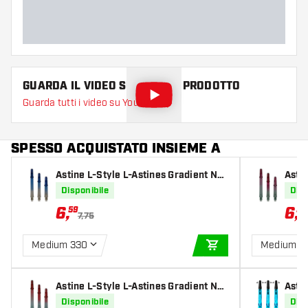
GUARDA IL VIDEO SU QUESTO PRODOTTO
Guarda tutti i video su YouTube
SPESSO ACQUISTATO INSIEME A
Astine L-Style L-Astines Gradient N9
Astin
Locked Straight Black & Blue
Lock
Disponibile
Disp
6
,
6
,
59
59
7,75
Medium 330
Medium 3
AGGIUNGI AL CARR
Astine L-Style L-Astines Gradient N9
Asti
Locked Straight Black & Red
Aqua
Disponibile
Disp