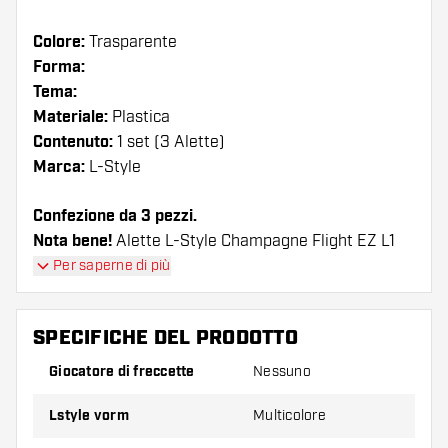
Colore:
Trasparente
Forma:
Tema:
Materiale:
Plastica
Contenuto:
1 set (3 Alette)
Marca:
L-Style
Confezione da 3 pezzi.
Nota bene!
Alette L-Style Champagne Flight EZ L1
Standard Clear White possono essere utilizzati solo
Per saperne di più
con astine L-Style o astine in nylon di altre marche.
SPECIFICHE DEL PRODOTTO
Suggerimento di Dartshopper!
Giocatore di freccette
Nessuno
Assicuratevi di avere a portata di mano un gran
numero di alette e di astine. Questi possono
Lstyle vorm
Multicolore
danneggiarsi o rompersi con l'uso.