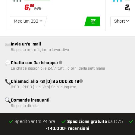
6
,
2
,
59
70
7,75
Medium 330
Short
AGGIUNGI AL CARR
Invia un'e-mail
Risposta entro 1 giorno lavorativo
Chatta con Dartshopper
Servizio clienti non disponibile
La chat è disponibile 24/7, tutti i giorni della settimana
Chiamaci allo +31(0) 85 000 26 19
Servizio clienti non disponibile
8:00 - 21:00 (Lun-Ven) Solo in inglese
Domande frequenti
Risposta diretta
Spedito entro 24 ore
Spedizione gratuita
da € 75
•
140.000+ recensioni