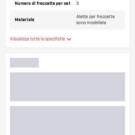
Numero di freccette per set
3
Provate una forma, un materiale o uno
Alette per freccette
spessore diverso di alette per scoprire quale
Materiale
sono modellate
variante vi si addice di più!
Forma
Standard (NO2)
Visualizza tutte le specifiche
Tipo
Flessibilità
Colore principale