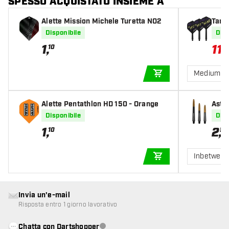
SPESSO ACQUISTATO INSIEME A
Alette Mission Michele Turetta NO2
Targe
Disponibile
Disp
1
,
11
,
10
9
Medium
AGGIUNGI AL CARR
Alette Pentathlon HD 150 - Orange
Asti
d
Disponibile
Disp
1
,
2
,
10
50
Inbetween
AGGIUNGI AL CARR
Invia un'e-mail
Risposta entro 1 giorno lavorativo
Chatta con Dartshopper