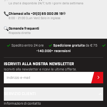
Servizio clienti non disponibile
La chat è disponibile 24/7, tutti i giorni della settimana
Chiamaci allo +31(0) 85 000 26 19
Servizio clienti non disponibile
8:00 - 21:00 (Lun-Ven) Solo in inglese
Domande frequenti
Risposta diretta
Spedito entro 24 ore
Spedizione gratuita
da € 75
•
140.000+ recensioni
ISCRIVITI ALLA NOSTRA NEWSLETTER
Iscriviti alla newsletter e ricevi le ultime offerte.
Iscr
SERVIZIO CLIENTI
Informazioni di contatto