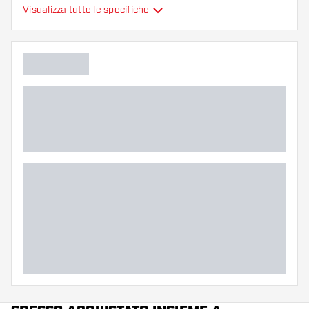
Alette per freccette
Visualizza tutte le specifiche
Tipo
sono modellate
Flessibilità
Colore principale