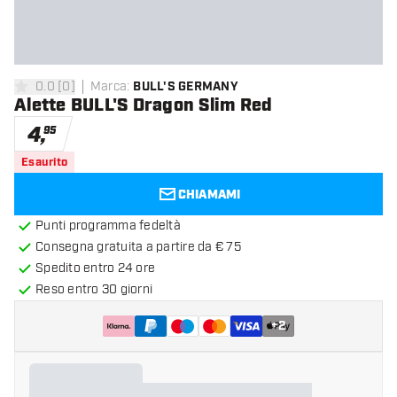
0.0
[
0
]
Marca
:
BULL'S GERMANY
0 stelle di valutazione
Alette BULL'S Dragon Slim Red
4
,
95
Esaurito
CHIAMAMI
Punti programma fedeltà
Consegna gratuita a partire da € 75
Spedito entro 24 ore
Reso entro 30 giorni
+
2