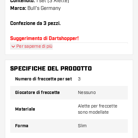
Contenuto:
1 set (3 Alette)
Marca:
Bull's Germany
Confezione da 3 pezzi.
Suggerimento di Dartshopper!
Per saperne di più
Assicuratevi di avere a portata di mano un gran
numero di alette e di astine. Questi possono
danneggiarsi o rompersi con l'uso.
SPECIFICHE DEL PRODOTTO
Numero di freccette per set
3
Provate una forma, un materiale o uno
spessore diverso di alette per scoprire quale
Giocatore di freccette
Nessuno
variante vi si addice di più!
Alette per freccette
Materiale
sono modellate
Forma
Slim