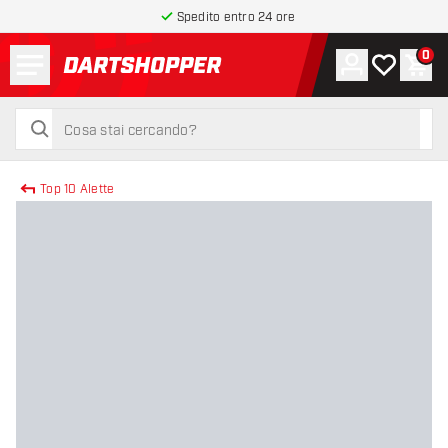
Spedito entro 24 ore
Menu
0
Account
La mia list
Carr
torna alla home page
cerca
cerca
Top 10 Alette