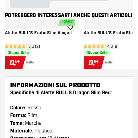
POTREBBERO INTERESSARTI ANCHE QUESTI ARTICOLI
-
35
%
aggiungi alla lista dei desideri
Alette BULL'S Erotic Slim Abigail
Alette BULL'S Erotic Sli
apri pannello recensioni
5.0 (2)
apri pannello re
4.6 (9)
5 stelle di valutazione
4.6 stelle di valutazione
Disponibile
Disponibile
0
,
0
,
84
84
1,30
1,30
INFORMAZIONI SUL PRODOTTO
Specifiche di Alette BULL'S Dragon Slim Red:
Colore:
Rosso
Forma:
Slim
Tema:
Marche
Materiale:
Plastica