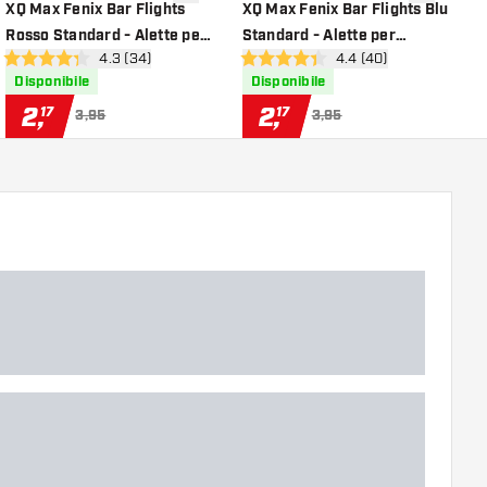
lla lista dei desideri
aggiungi alla lista dei desideri
aggiungi all
XQ Max Fenix Bar Flights
XQ Max Fenix Bar Flights Blu
X
Rosso Standard - Alette per
Standard - Alette per
B
ioni
apri pannello recensioni
4.3 (34)
apri pannello recensio
4.4 (40)
Freccette
Freccette
p
4.3 stelle di valutazione
4.4 stelle di valutazione
4
Disponibile
Disponibile
2
,
2
,
17
17
3,95
3,95