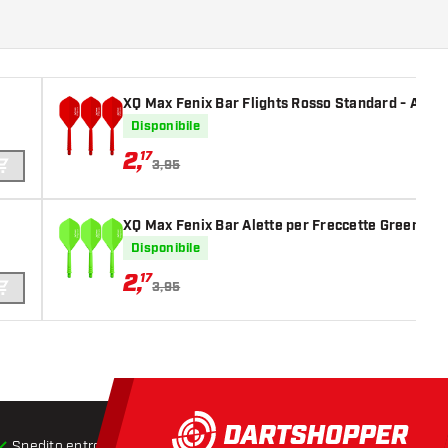
XQ Max Fenix Bar Flights Rosso Standard - Alett
Disponibile
2
,
17
3,95
AGGIUNGI AL CARRELLO
XQ Max Fenix Bar Alette per Freccette Green Sta
Disponibile
2
,
17
3,95
AGGIUNGI AL CARRELLO
Spedito entro 24 ore
Spedizione gratuita
da € 75