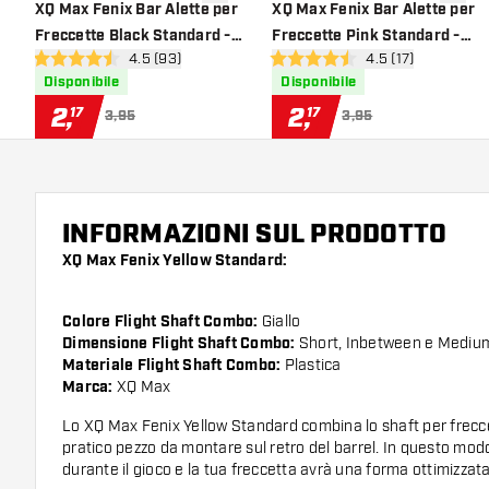
aggiungi alla lista dei desideri
aggiung
XQ Max Fenix Bar Alette per
XQ Max Fenix Bar Alette per
Freccette Black Standard -
Freccette Pink Standard -
apri pannello recensioni
4.5 (93)
apri pannello rece
4.5 (17)
Alette per Freccette
Alette per Freccette
4.5 stelle di valutazione
4.5 stelle di valutazione
Disponibile
Disponibile
2
,
2
,
17
17
3,95
3,95
INFORMAZIONI SUL PRODOTTO
XQ Max Fenix Yellow Standard:
Colore Flight Shaft Combo:
Giallo
Dimensione Flight Shaft Combo:
Short, Inbetween e Mediu
Materiale Flight Shaft Combo:
Plastica
Marca:
XQ Max
Lo XQ Max Fenix Yellow Standard combina lo shaft per freccett
pratico pezzo da montare sul retro del barrel. In questo modo
durante il gioco e la tua freccetta avrà una forma ottimizzata