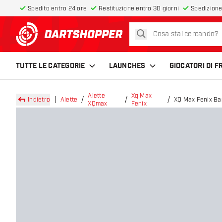
Spedito entro 24 ore
Restituzione entro 30 giorni
Spedizione
cerca
torna alla home page
TUTTE LE CATEGORIE
LAUNCHES
GIOCATORI DI 
Alette
Xq Max
Indietro
Alette
XQ Max Fenix Bar
XQmax
Fenix
Freccette