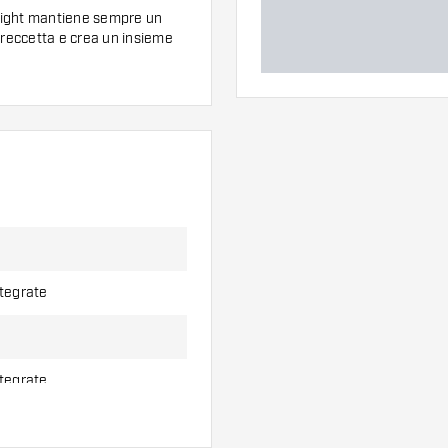
l flight mantiene sempre un
freccetta e crea un insieme
Fenix Yellow Standard come
low Standard ha la forma di
ze. Il Flight shaft combo è
ntegrate
ntegrate
Fenix Yellow è misurata