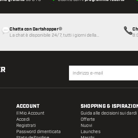
Chatta con Dartshopper
Ch
Servizio clienti non disponibile
La chat è disponibile 24/7, tutti i giorni della
8:
settimana
ER
ACCOUNT
SHOPPING & ISPIRAZIO
Il Mio Account
Guida alle decisioni sui dardi
Accedi
Offerte
Registrati
Nuovi
Password dimenticata
Launches
Stato dell'ordine
Marchi