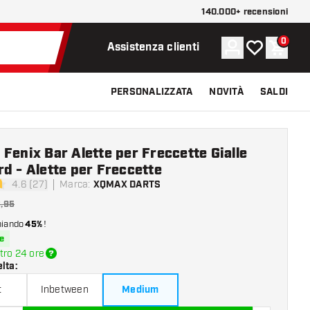
140.000+ recensioni
0
Account
La mia lista d
Carrel
Assistenza clienti
PERSONALIZZATA
NOVITÀ
SALDI
Fenix Bar Alette per Freccette Gialle
d - Alette per Freccette
4.6 (27)
Marca
:
XQMAX DARTS
di valutazione
,95
miando
45%
!
e
tro 24 ore
elta
:
t
Inbetween
Medium