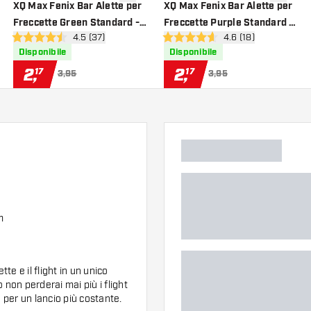
i alla lista dei desideri
aggiungi alla lista dei desideri
aggiungi a
XQ Max Fenix Bar Alette per
XQ Max Fenix Bar Alette per
Freccette Green Standard -
Freccette Purple Standard -
nsioni
apri pannello recensioni
4.5 (37)
apri pannello recens
4.6 (18)
Alette per Freccette
Alette per Freccette
4.5 stelle di valutazione
4.6 stelle di valutazione
Disponibile
Disponibile
2
,
2
,
17
17
3,95
3,95
m
e e il flight in un unico
 non perderai mai più i flight
 per un lancio più costante.