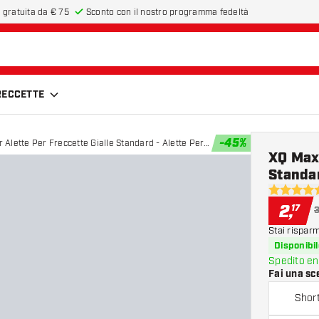
 gratuita da € 75
Sconto con il nostro programma fedeltà
FRECCETTE
-
45
%
 Alette Per Freccette Gialle Standard - Alette Per
XQ Max 
Standar
4.6 stelle 
2
,
17
3
Stai rispar
Disponibil
Spedito en
Fai una sc
Shor