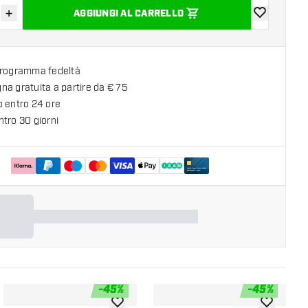
+
AGGIUNGI AL CARRELLO
sci quantità
Aumenta quantità
aggiungi alla
programma fedeltà
a gratuita a partire da € 75
o entro 24 ore
tro 30 giorni
-
45
%
-
45
%