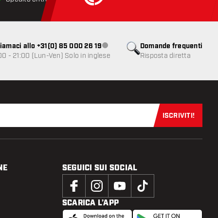
iamaci allo +31(0) 85 000 26 19
Domande frequenti
Servizio clienti non disponibile
00 - 21:00 (Lun-Ven) Solo in inglese
Risposta diretta
ISCRIVITI!
Iscriviti sub
NE
SEGUICI SUI SOCIAL
SCARICA L’APP