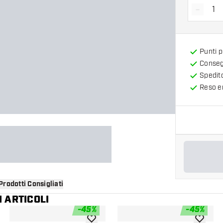
-
Diminui
Punti 
Consegn
Spedit
Reso en
Prodotti Consigliati
 ARTICOLI
-
45
%
-
45
%