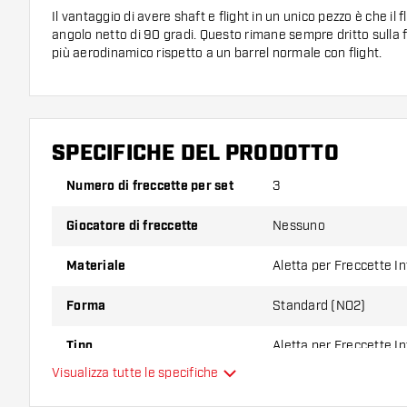
Il vantaggio di avere shaft e flight in un unico pezzo è che i
angolo netto di 90 gradi. Questo rimane sempre dritto sulla 
più aerodinamico rispetto a un barrel normale con flight.
Grazie alla filettatura, puoi avvitare facilmente lo XQ Max 
uno shaft nel barrel della tua freccetta. Lo XQ Max Fenix Yel
un flight Standard ed è disponibile in diversi colori e lunghez
realizzato in plastica.
SPECIFICHE DEL PRODOTTO
Dimensioni Flight Shaft Combo:
Numero di freccette per set
3
Dimensione
Lunghezza
Lunghezza
Giocatore di freccette
Nessuno
Shaft
Shaft
Totale
Materiale
Aletta per Freccette I
Short
22 mm
62 mm
Forma
Standard (NO2)
Inbetween
28 mm
68 mm
Medium
Tipo
34 mm
74 mm
Aletta per Freccette I
Visualizza tutte le specifiche
Flessibilità
Attenzione!:
La lunghezza indicata dello shaft dello XQ Max 
escludendo la filettatura