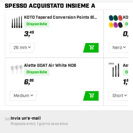
SPESSO ACQUISTATO INSIEME A
KOTO Tapered Conversion Points Bla
KOTO
ck
Disponibile
Disp
3
,
0
,
45
95
26 mm
Nero
AGGIUNGI AL CARR
Alette GOAT Air White NO6
Asti
Silve
Disponibile
Disp
6
,
1
,
95
80
Medium
Short
AGGIUNGI AL CARR
Invia un'e-mail
Risposta entro 1 giorno lavorativo