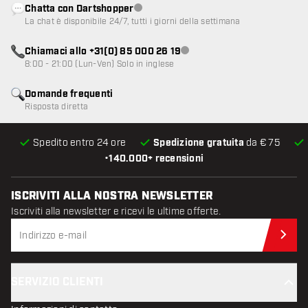
Chatta con Dartshopper
Servizio clienti non disponibile
La chat è disponibile 24/7, tutti i giorni della settimana
Chiamaci allo +31(0) 85 000 26 19
Servizio clienti non disponibile
8:00 - 21:00 (Lun-Ven) Solo in inglese
Domande frequenti
Risposta diretta
Spedito entro 24 ore
Spedizione gratuita
da € 75
•
140.000+ recensioni
ISCRIVITI ALLA NOSTRA NEWSLETTER
Iscriviti alla newsletter e ricevi le ultime offerte.
Iscr
SERVIZIO CLIENTI