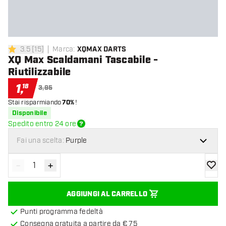
3.5
[
15
]
Marca
:
XQMAX DARTS
3.5 stelle di valutazione
XQ Max Scaldamani Tascabile -
Riutilizzabile
1
,
18
3,95
Stai risparmiando
70%
!
Disponibile
Spedito entro 24 ore
Fai una scelta:
Purple
-
+
Diminuisci quantità
Aumenta quantità
aggiung
AGGIUNGI AL CARRELLO
Punti programma fedeltà
Consegna gratuita a partire da € 75