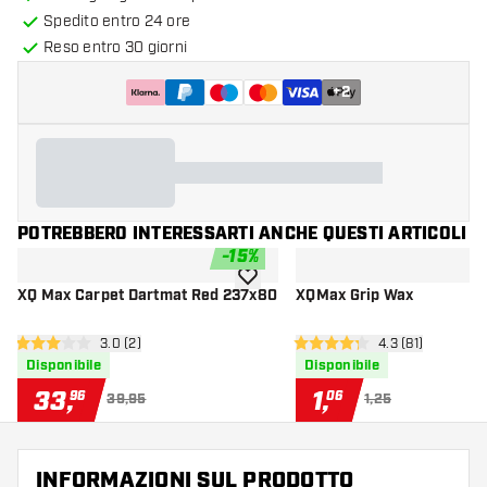
Spedito entro 24 ore
Reso entro 30 giorni
+
2
POTREBBERO INTERESSARTI ANCHE QUESTI ARTICOLI
-
15
%
aggiungi alla lista dei desideri
XQ Max Carpet Dartmat Red 237x80
XQMax Grip Wax
apri pannello recensioni
3.0 (2)
apri pannello re
4.3 (81)
3 stelle di valutazione
4.3 stelle di valutazione
Disponibile
Disponibile
33
,
1
,
96
06
39,95
1,25
INFORMAZIONI SUL PRODOTTO