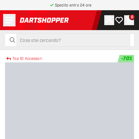
Spedito entro 24 ore
Menu
0
Account
La mia list
Carr
torna alla home page
cerca
cerca
-
70
%
Top 10 Accessori