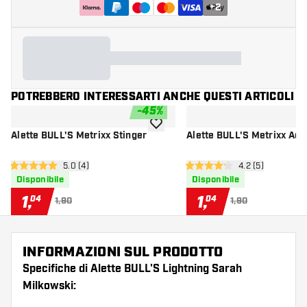
+
2
POTREBBERO INTERESSARTI ANCHE QUESTI ARTICOLI
-
45
%
aggiungi alla lista dei desideri
Alette BULL'S Metrixx Stinger
Alette BULL'S Metrixx Ado
apri pannello recensioni
5.0 (4)
apri pannello re
4.2 (5)
5 stelle di valutazione
4.2 stelle di valutazione
Disponibile
Disponibile
1
,
1
,
04
04
1,90
1,90
INFORMAZIONI SUL PRODOTTO
Specifiche di Alette BULL'S Lightning Sarah
Milkowski: