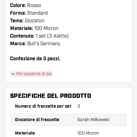
Colore:
Rosso
Forma:
Standard
Tema:
Giocatori
Materiale:
100 Micron
Contenuto:
1 set (3 Alette)
Marca:
Bull's Germany
Confezione da 3 pezzi.
Suggerimento di Dartshopper!
Per saperne di più
Assicuratevi di avere a portata di mano un gran
numero di alette e di astine. Questi possono
SPECIFICHE DEL PRODOTTO
danneggiarsi o rompersi con l'uso.
Numero di freccette per set
3
Provate una forma, un materiale o uno
Giocatore di freccette
Sarah Milkowski
spessore diverso di alette per scoprire quale
variante vi si addice di più!
Materiale
100 Micron