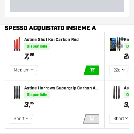
SPESSO ACQUISTATO INSIEME A
Astine Shot Koi Carbon Red
Red 
hamp
Disponibile
Disp
7
,
20
95
Medium
22g
AGGIUNGI AL CARR
Astine Harrows Supergrip Carbon Aq
Asti
ua
d
Disponibile
Disp
3
,
3
,
95
95
Short
Short
AGGIUNGI AL CARR