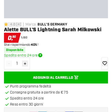
4.8
[
4
]
Marca
:
BULL'S GERMANY
4.8 stelle di valutazione
Alette BULL'S Lightning Sarah Milkowski
0
,
90
1,50
Stai risparmiando
40%
!
Disponibile
Spedito entro 24 ore
-
+
Diminuisci quantità
Aumenta quantità
aggiung
AGGIUNGI AL CARRELLO
Punti programma fedeltà
Consegna gratuita a partire da € 75
Spedito entro 24 ore
Reso entro 30 giorni