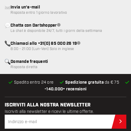
Invia un'e-mail
Risposta entro 1 giorno lavorativo
Chatta con Dartshopper
Servizio clienti non disponibile
La chat è disponibile 24/7, tutti i giorni della settimana
Chiamaci allo +31(0) 85 000 26 19
Servizio clienti non disponibile
8:00 - 21:00 (Lun-Ven) Solo in inglese
Domande frequenti
Risposta diretta
Spedito entro 24 ore
Spedizione gratuita
da € 75
•
140.000+ recensioni
ISCRIVITI ALLA NOSTRA NEWSLETTER
Iscriviti alla newsletter e ricevi le ultime offerte.
Iscr