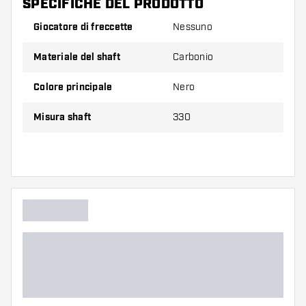
SPECIFICHE DEL PRODOTTO
Giocatore di freccette
Nessuno
Dimensioni 260
guarda la foto
Materiale del shaft
Carbonio
Dimensioni 330
guarda la foto
Colore principale
Nero
Misura shaft
330
Confezione da 3 pezzi.
Suggerimento di Dartshopper!
Assicuratevi di avere a portata di mano un gran
numero di alette e di astine. Questi possono
danneggiarsi o rompersi con l'uso.
Provate un astine di dimensioni diverse per
scoprire quale variante vi si addice di più!