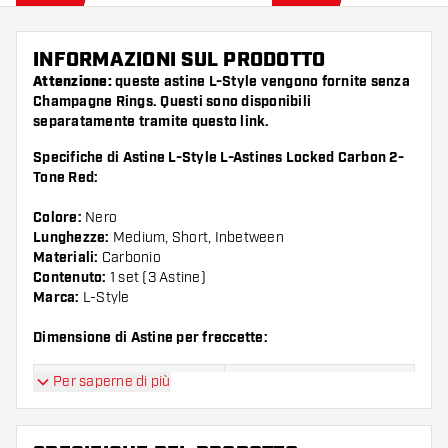
INFORMAZIONI SUL PRODOTTO
Attenzione:
queste astine L-Style vengono fornite senza
Champagne Rings. Questi sono disponibili
separatamente tramite questo
link
.
Specifiche di Astine L-Style L-Astines Locked Carbon 2-
Tone Red:
Colore:
Nero
Lunghezze:
Medium, Short, Inbetween
Materiali:
Carbonio
Contenuto:
1 set (3 Astine)
Marca:
L-Style
Dimensione di Astine per freccette:
Per saperne di più
Dimensioni:
Lunghezze:
Dimensioni 190
guarda la foto