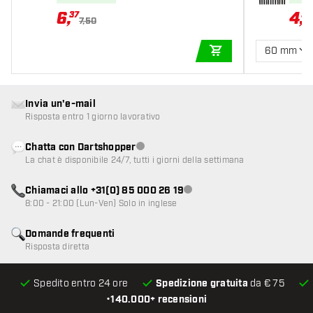
6
,
4
,
37
52
7,50
60 mm
AGGIUNGI AL CARR
Invia un'e-mail
Risposta entro 1 giorno lavorativo
Chatta con Dartshopper
Servizio clienti non disponibile
La chat è disponibile 24/7, tutti i giorni della settimana
Chiamaci allo +31(0) 85 000 26 19
Servizio clienti non disponibile
8:00 - 21:00 (Lun-Ven) Solo in inglese
Domande frequenti
Risposta diretta
Spedito entro 24 ore
Spedizione gratuita
da € 75
•
140.000+ recensioni