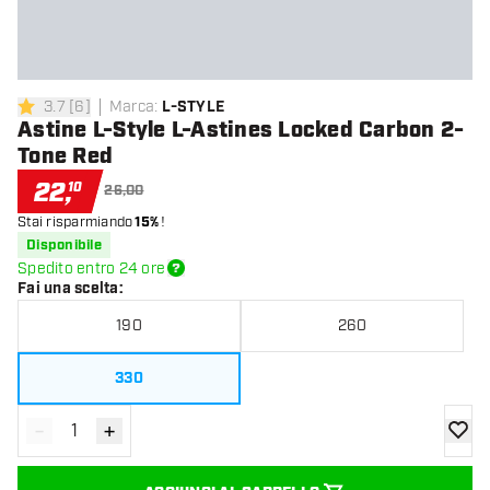
3.7
[
6
]
Marca
:
L-STYLE
3.7 stelle di valutazione
Astine L-Style L-Astines Locked Carbon 2-
Tone Red
22
,
10
26,00
Stai risparmiando
15%
!
Disponibile
Spedito entro 24 ore
Fai una scelta
:
190
260
330
-
+
Diminuisci quantità
Aumenta quantità
aggiung