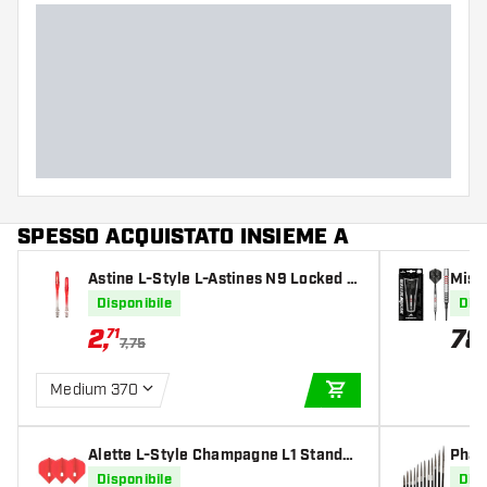
SPESSO ACQUISTATO INSIEME A
Astine L-Style L-Astines N9 Locked S
Miss
lim Apple Red
e Sof
Disponibile
Disp
2
,
78
71
7,75
Medium 370
AGGIUNGI AL CARR
Alette L-Style Champagne L1 Standar
Phar
d Solid Red
nts
Disponibile
Disp