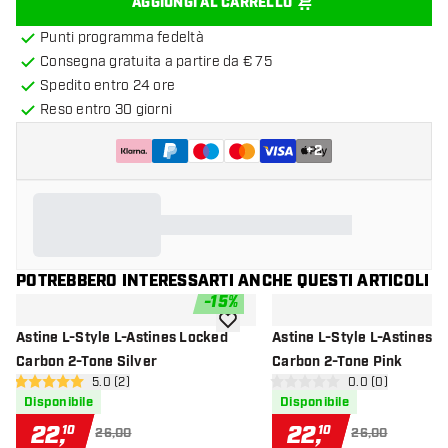
AGGIUNGI AL CARRELLO
Punti programma fedeltà
Consegna gratuita a partire da € 75
Spedito entro 24 ore
Reso entro 30 giorni
+
2
POTREBBERO INTERESSARTI ANCHE QUESTI ARTICOLI
-
15
%
aggiungi alla lista dei desideri
Astine L-Style L-Astines Locked
Astine L-Style L-Astines 
Carbon 2-Tone Silver
Carbon 2-Tone Pink
apri pannello recensioni
5.0 (2)
apri pannello re
0.0 (0)
5 stelle di valutazione
0 stelle di valutazione
Disponibile
Disponibile
22
,
22
,
10
10
26,00
26,00