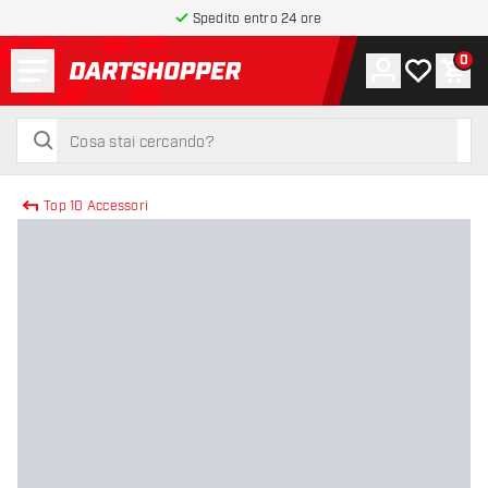
Spedito entro 24 ore
Menu
0
Account
La mia list
Carr
torna alla home page
cerca
cerca
Top 10 Accessori