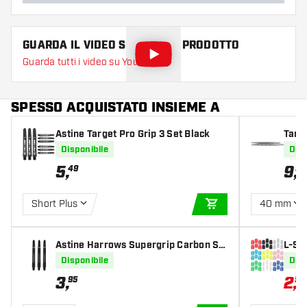
GUARDA IL VIDEO SU QUESTO PRODOTTO
Guarda tutti i video su YouTube
SPESSO ACQUISTATO INSIEME A
Astine Target Pro Grip 3 Set Black
Targ
Disponibile
Disp
5
,
9
,
49
99
Short Plus
40 mm
AGGIUNGI AL CARR
Astine Harrows Supergrip Carbon Sil
L-St
ver
Disponibile
Disp
3
,
2
,
95
55