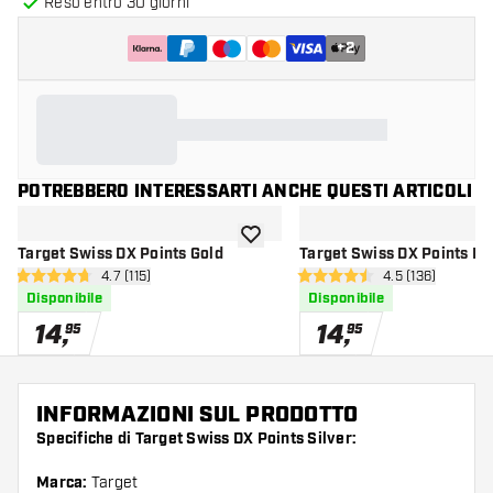
Reso entro 30 giorni
+
2
POTREBBERO INTERESSARTI ANCHE QUESTI ARTICOLI
aggiungi alla lista dei desideri
Target Swiss DX Points Gold
Target Swiss DX Points Bl
apri pannello recensioni
4.7 (115)
apri pannello r
4.5 (136)
4.7 stelle di valutazione
4.5 stelle di valutazione
Disponibile
Disponibile
14
,
14
,
95
95
INFORMAZIONI SUL PRODOTTO
Specifiche di Target Swiss DX Points Silver:
Marca:
Target