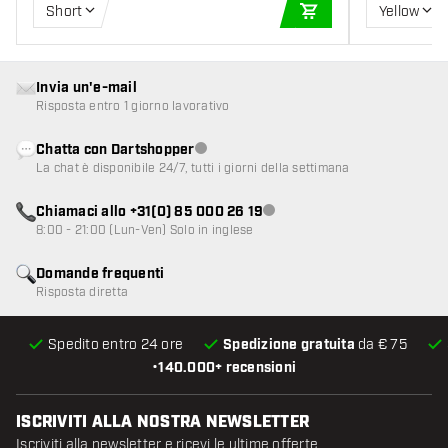
Short
Yellow
AGGIUNGI AL CARR
Invia un'e-mail
Risposta entro 1 giorno lavorativo
Chatta con Dartshopper
Servizio clienti non disponibile
La chat è disponibile 24/7, tutti i giorni della settimana
Chiamaci allo +31(0) 85 000 26 19
Servizio clienti non disponibile
8:00 - 21:00 (Lun-Ven) Solo in inglese
Domande frequenti
Risposta diretta
Spedito entro 24 ore
Spedizione gratuita
da € 75
•
140.000+ recensioni
ISCRIVITI ALLA NOSTRA NEWSLETTER
Iscriviti alla newsletter e ricevi le ultime offerte.