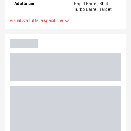
Adatto per
Rapid Barrel, Shot
Turbo Barrel, Target
Swiss Barrel, Winmau
Visualizza tutte le specifiche
Switch Barrel
Forma delle punte
Straight Point
Zona di presa delle punte
Back, Front
Colore principale
Lunghezza delle punte