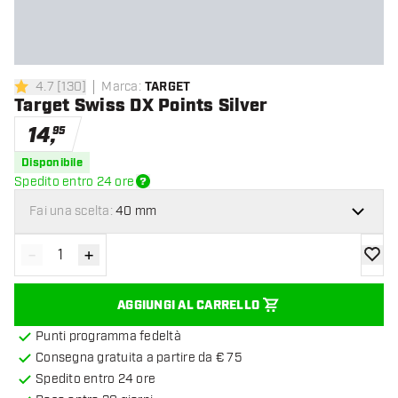
4.7
[
130
]
Marca
:
TARGET
4.7 stelle di valutazione
Target Swiss DX Points Silver
14
,
95
Disponibile
Spedito entro 24 ore
Fai una scelta:
40 mm
-
+
Diminuisci quantità
Aumenta quantità
aggiung
AGGIUNGI AL CARRELLO
Punti programma fedeltà
Consegna gratuita a partire da € 75
Spedito entro 24 ore