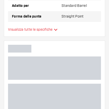
Adatto per
Standard Barrel
Forma delle punte
Straight Point
Zona di presa delle punte
Everywhere
Visualizza tutte le specifiche
Colori aggiuntivi
Colore principale
Lunghezza delle punte