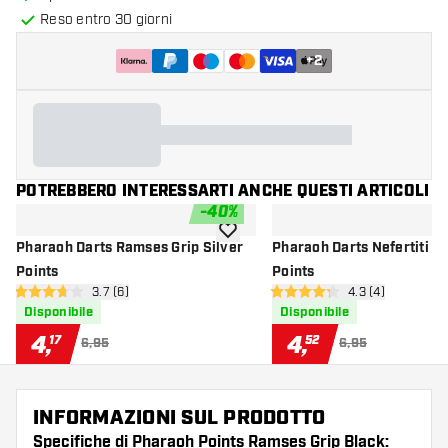
Reso entro 30 giorni
+
2
POTREBBERO INTERESSARTI ANCHE QUESTI ARTICOLI
-
40
%
aggiungi alla lista dei desideri
Pharaoh Darts Ramses Grip Silver
Pharaoh Darts Nefertiti Gr
Points
Points
apri pannello recensioni
3.7 (6)
apri pannello re
4.3 (4)
3.7 stelle di valutazione
4.3 stelle di valutazione
Disponibile
Disponibile
4
,
4
,
17
52
6,95
6,95
INFORMAZIONI SUL PRODOTTO
Specifiche di Pharaoh Points Ramses Grip Black: