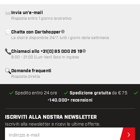
Invia un'e-mail
Risposta entro 1 giorno lavorativo
Chatta con Dartshopper
Servizio clienti non disponibile
La chat è disponibile 24/7, tutti i giorni della settimana
Chiamaci allo +31(0) 85 000 26 19
Servizio clienti non disponibile
8:00 - 21:00 (Lun-Ven) Solo in inglese
Domande frequenti
Risposta diretta
Spedito entro 24 ore
Spedizione gratuita
da € 75
•
140.000+ recensioni
ISCRIVITI ALLA NOSTRA NEWSLETTER
Iscriviti alla newsletter e ricevi le ultime offerte.
Iscr