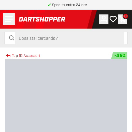
Spedito entro 24 ore
Menu
0
Account
La mia list
Carr
torna alla home page
cerca
cerca
-
35
%
Top 10 Accessori