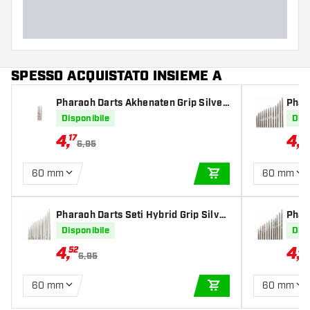
SPESSO ACQUISTATO INSIEME A
Pharaoh Darts Akhenaten Grip Silver
Phar
Points
ints
Disponibile
Disp
4
,
4
,
17
17
6,95
60 mm
60 mm
AGGIUNGI AL CARR
Pharaoh Darts Seti Hybrid Grip Silver
Phar
Points
Poin
Disponibile
Disp
4
,
4
,
52
52
6,95
60 mm
60 mm
AGGIUNGI AL CARR