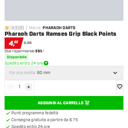
4.5
[
8
]
Marca
:
PHARAOH DARTS
4.5 stelle di valutazione
Pharaoh Darts Ramses Grip Black Points
4
,
52
6,95
Stai risparmiando
35%
!
Disponibile
Spedito entro 24 ore
Fai una scelta:
60 mm
-
+
Diminuisci quantità
Aumenta quantità
aggiung
AGGIUNGI AL CARRELLO
Punti programma fedeltà
Consegna gratuita a partire da € 75
Spedito entro 24 ore