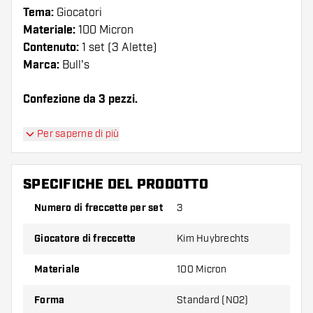
Tema:
Giocatori
Materiale:
100 Micron
Contenuto:
1 set (3 Alette)
Marca:
Bull's
Confezione da 3 pezzi.
Suggerimento di Dartshopper!
Per saperne di più
Assicuratevi di avere a portata di mano un gran
numero di alette e di astine. Questi possono
SPECIFICHE DEL PRODOTTO
danneggiarsi o rompersi con l'uso.
Numero di freccette per set
3
Provate una forma, un materiale o uno
Giocatore di freccette
Kim Huybrechts
spessore diverso di alette per scoprire quale
variante vi si addice di più!
Materiale
100 Micron
Forma
Standard (NO2)