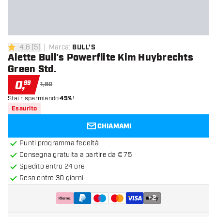
4.8
[
5
]
Marca
:
BULL'S
4.8 stelle di valutazione
Alette Bull's Powerflite Kim Huybrechts
Green Std.
0
,
99
1,80
Stai risparmiando
45%
!
Esaurito
CHIAMAMI
Punti programma fedeltà
Consegna gratuita a partire da € 75
Spedito entro 24 ore
Reso entro 30 giorni
+
2