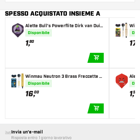
SPESSO ACQUISTATO INSIEME A
Alette Bull's Powerflite Dirk van Duij
Winm
venbode Aubergenius Brass Std.
ette 
Disponibile
Disp
1
,
17
,
80
AGGIUNGI AL CARR
Winmau Neutron 3 Brass Freccette S
Alett
oft Darts
Disponibile
Disp
16
,
1
,
00
50
AGGIUNGI AL CARR
Invia un'e-mail
Risposta entro 1 giorno lavorativo