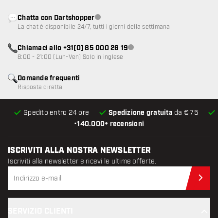
Chatta con Dartshopper
Servizio clienti non disponibile
La chat è disponibile 24/7, tutti i giorni della settimana
Chiamaci allo +31(0) 85 000 26 19
Servizio clienti non disponibile
8:00 - 21:00 (Lun-Ven) Solo in inglese
Domande frequenti
Risposta diretta
Spedito entro 24 ore
Spedizione gratuita
da € 75
•
140.000+ recensioni
ISCRIVITI ALLA NOSTRA NEWSLETTER
Iscriviti alla newsletter e ricevi le ultime offerte.
Iscr
SERVIZIO CLIENTI