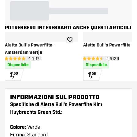
POTREBBERO INTERESSARTI ANCHE QUESTI ARTICOLI
aggiungi alla lista dei desideri
Alette Bull's Powerflite -
Alette Bull's Powerflite - 
Amsterdammertje
apri pannello recensioni
4.9 (17)
apri pannello re
4.5 (21)
4.9 stelle di valutazione
4.5 stelle di valutazione
Disponibile
Disponibile
1
,
1
,
50
50
INFORMAZIONI SUL PRODOTTO
Specifiche di Alette Bull's Powerflite Kim
Huybrechts Green Std.:
Colore:
Verde
Forma:
Standard