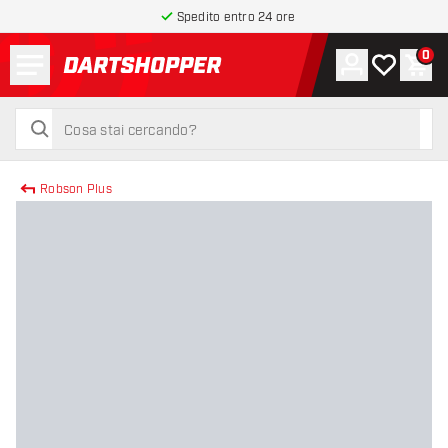
Spedito entro 24 ore
Menu
0
Account
La mia list
Carr
torna alla home page
cerca
cerca
Robson Plus