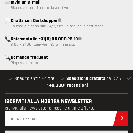
Invia un'e-mail
Risposta entro 1 giorno lavorativo
Chatta con Dartshopper
Servizio clienti non disponibile
La chat è disponibile 24/7, tutti i giorni della settimana
Chiamaci allo +31(0) 85 000 26 19
Servizio clienti non disponibile
8:00 - 21:00 (Lun-Ven) Solo in inglese
Domande frequenti
Risposta diretta
Spedito entro 24 ore
Spedizione gratuita
da € 75
•
140.000+ recensioni
ISCRIVITI ALLA NOSTRA NEWSLETTER
Iscriviti alla newsletter e ricevi le ultime offerte.
Iscr