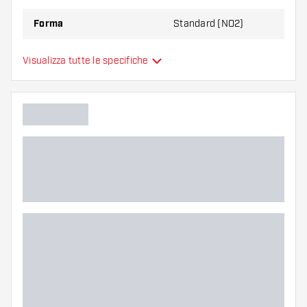
Forma
Standard (NO2)
Alette per freccette
Visualizza tutte le specifiche
Tipo
sono modellate
Flessibilità
Colore principale