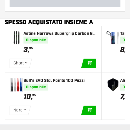
SPESSO ACQUISTATO INSIEME A
Astine Harrows Supergrip Carbon Gr
Targ
een
Disponibile
Disp
3
,
8
,
95
95
Short
AGGIUNGI AL CARR
Bull's EVO Std. Points 100 Pezzi
Alett
Disponibile
Disp
10
,
7
,
95
95
Nero
AGGIUNGI AL CARR