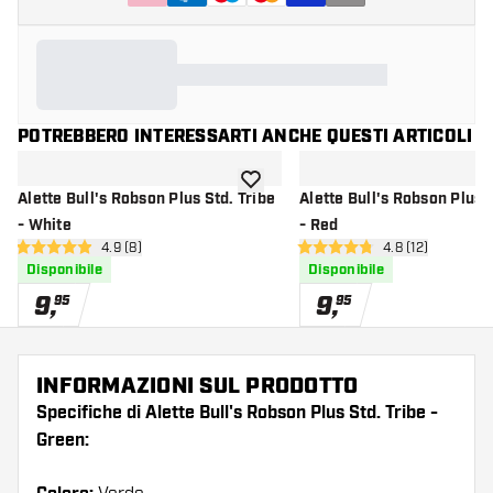
POTREBBERO INTERESSARTI ANCHE QUESTI ARTICOLI
aggiungi alla lista dei desideri
Alette Bull's Robson Plus Std. Tribe
Alette Bull's Robson Plus S
- White
- Red
apri pannello recensioni
4.9 (8)
apri pannello re
4.8 (12)
4.9 stelle di valutazione
4.8 stelle di valutazione
Disponibile
Disponibile
9
,
9
,
95
95
INFORMAZIONI SUL PRODOTTO
Specifiche di Alette Bull's Robson Plus Std. Tribe -
Green: