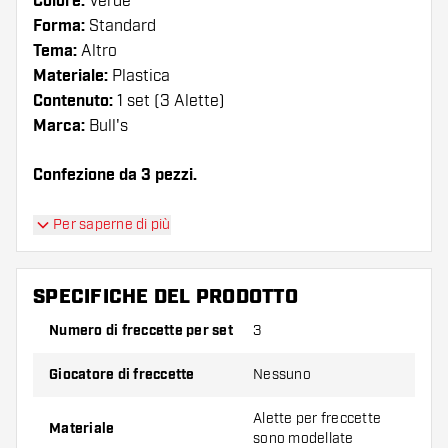
Colore:
Verde
Forma:
Standard
Tema:
Altro
Materiale:
Plastica
Contenuto:
1 set (3 Alette)
Marca:
Bull's
Confezione da 3 pezzi.
Suggerimento di Dartshopper!
Per saperne di più
Assicuratevi di avere a portata di mano un gran
numero di alette e di astine. Questi possono
SPECIFICHE DEL PRODOTTO
danneggiarsi o rompersi con l'uso.
Numero di freccette per set
3
Provate una forma, un materiale o uno
Giocatore di freccette
Nessuno
spessore diverso di alette per scoprire quale
variante vi si addice di più!
Alette per freccette
Materiale
sono modellate