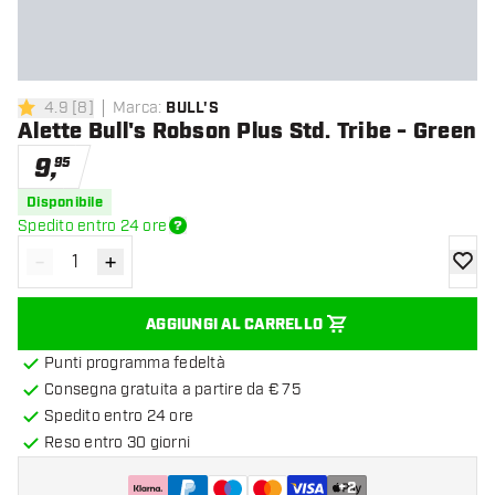
4.9
[
8
]
Marca
:
BULL'S
4.9 stelle di valutazione
Alette Bull's Robson Plus Std. Tribe - Green
9
,
95
Disponibile
Spedito entro 24 ore
-
+
Diminuisci quantità
Aumenta quantità
aggiung
AGGIUNGI AL CARRELLO
Punti programma fedeltà
Consegna gratuita a partire da € 75
Spedito entro 24 ore
Reso entro 30 giorni
+
2