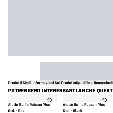
Prodotti Simili
Informazioni Sul Prodotto
Specifiche
Recensioni
POTREBBERO INTERESSARTI ANCHE QUESTI
aggiungi alla lista dei desideri
aggiung
Alette Bull's Robson Plus
Alette Bull's Robson Plus
Std. - Red
Std. - Black