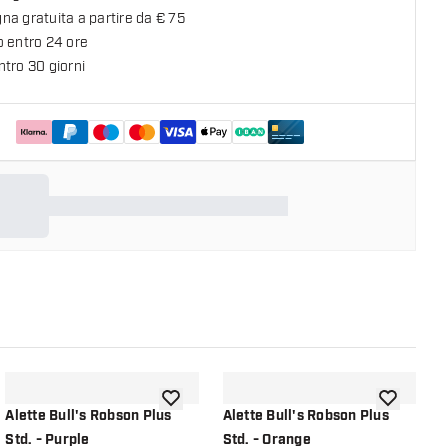
a gratuita a partire da € 75
o entro 24 ore
tro 30 giorni
lla lista dei desideri
aggiungi alla lista dei desideri
aggiungi all
Alette Bull's Robson Plus
Alette Bull's Robson Plus
A
Std. - Purple
Std. - Orange
S