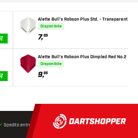
Alette Bull's Robson Plus Std. - Transparent
Disponibile
7
,
95
AGGIUNGI AL CARRELLO
Alette Bull's Robson Plus Dimpled Red No.2
Disponibile
9
,
95
AGGIUNGI AL CARRELLO
Spedito entro 24 ore
Spedizione gratuita
da € 75