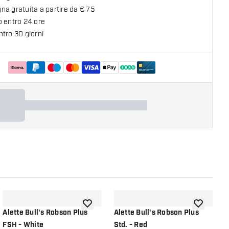
a gratuita a partire da € 75
o entro 24 ore
tro 30 giorni
lla lista dei desideri
aggiungi alla lista dei desideri
aggiungi all
Alette Bull's Robson Plus
Alette Bull's Robson Plus
A
FSH - White
Std. - Red
S