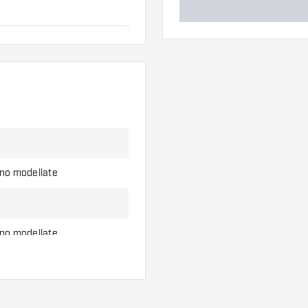
ero di alette e di
l'uso.
erso di alette per
ono modellate
ono modellate