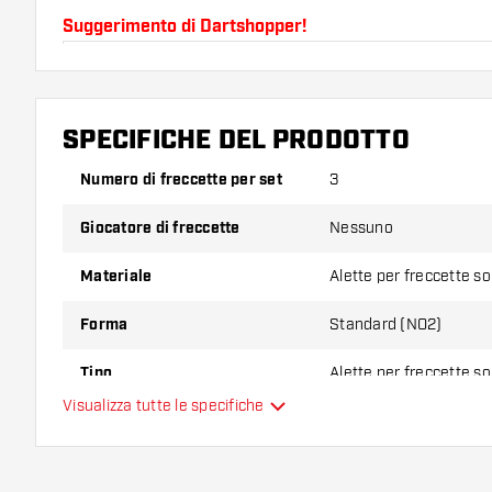
Suggerimento di Dartshopper!
Assicuratevi di avere a portata di mano un gran num
astine. Questi possono danneggiarsi o rompersi con 
SPECIFICHE DEL PRODOTTO
Provate una forma, un materiale o uno spessore div
Numero di freccette per set
3
scoprire quale variante vi si addice di più!
Giocatore di freccette
Nessuno
Materiale
Alette per freccette s
Forma
Standard (NO2)
Tipo
Alette per freccette s
Visualizza tutte le specifiche
Flessibilità
Colore principale