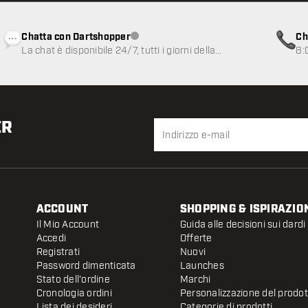
Chatta con Dartshopper
Ch
Servizio clienti non disponibile
La chat è disponibile 24/7, tutti i giorni della
8:
settimana
ER
ACCOUNT
SHOPPING & ISPIRAZIO
Il Mio Account
Guida alle decisioni sui dardi
Accedi
Offerte
Registrati
Nuovi
Password dimenticata
Launches
Stato dell'ordine
Marchi
Cronologia ordini
Personalizzazione del prodo
Lista dei desideri
Categorie di prodotti