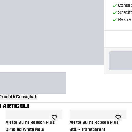
Consegn
Spedit
Reso en
Prodotti Consigliati
 ARTICOLI
i alla lista dei desideri
aggiungi alla lista dei desideri
aggiungi a
Alette Bull's Robson Plus
Alette Bull's Robson Plus
Dimpled White No.2
Std. - Transparent