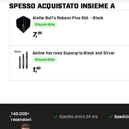
SPESSO ACQUISTATO INSIEME A
Alette Bull's Robson Plus Std. - Black
Disponibile
7
,
95
Astine Harrows Supergrip Black and Silver
Disponibile
1
,
80
140.000+
•
Spedito entro 24 ore
Spedizi
recensioni