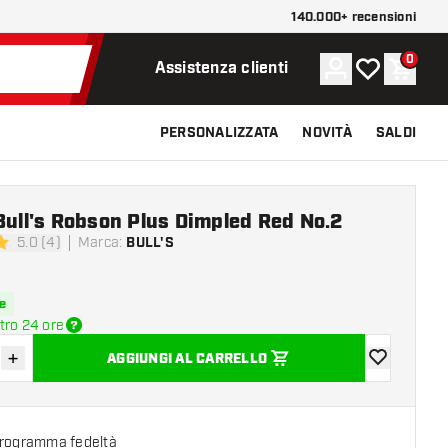
140.000+ recensioni
0
Account
La mia lista d
Carrel
Assistenza clienti
PERSONALIZZATA
NOVITÀ
SALDI
Bull's Robson Plus Dimpled Red No.2
5.0 (4)
Marca
:
BULL'S
 valutazione
e
tro 24 ore
+
AGGIUNGI AL CARRELLO
sci quantità
Aumenta quantità
aggiungi alla
programma fedeltà