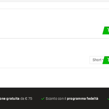
Short
one gratuita
da € 75
Sconto con il
programma fedeltà