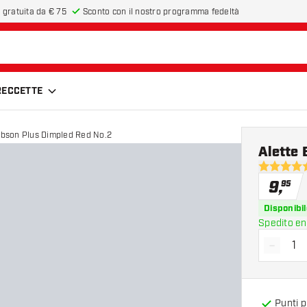
 gratuita da € 75
Sconto con il nostro programma fedeltà
FRECCETTE
Robson Plus Dimpled Red No.2
Alette 
5 stelle di
9
,
95
Disponibil
Spedito en
-
Diminui
Punti 