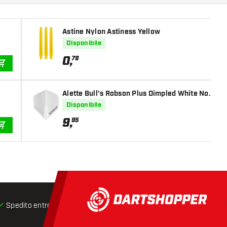
Astine Nylon Astiness Yellow
Disponibile
0
,
79
AGGIUNGI AL CARRELLO
Alette Bull's Robson Plus Dimpled White No.2
Disponibile
9
,
95
AGGIUNGI AL CARRELLO
Spedito entro 24 ore
Spedizione gratuita
da € 75