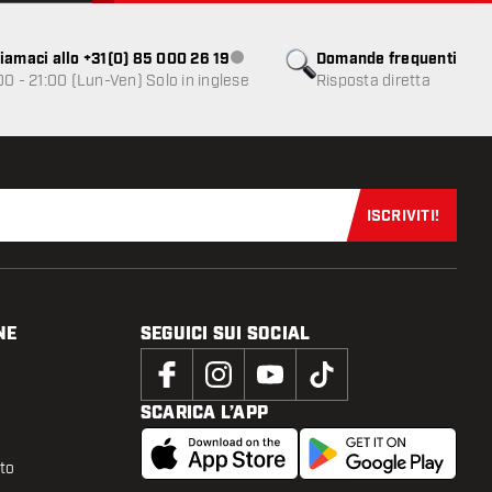
iamaci allo +31(0) 85 000 26 19
Domande frequenti
Servizio clienti non disponibile
00 - 21:00 (Lun-Ven) Solo in inglese
Risposta diretta
ISCRIVITI!
Iscriviti sub
NE
SEGUICI SUI SOCIAL
SCARICA L’APP
tto