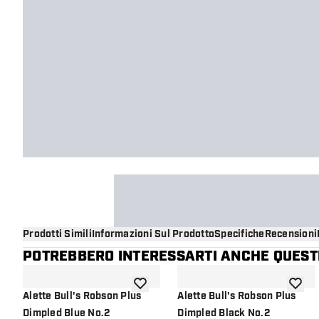
Prodotti Simili
Informazioni Sul Prodotto
Specifiche
Recensioni
POTREBBERO INTERESSARTI ANCHE QUESTI
aggiungi alla lista dei desideri
aggiung
Alette Bull's Robson Plus
Alette Bull's Robson Plus
Dimpled Blue No.2
Dimpled Black No.2