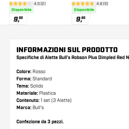
apri pannello recensioni
4.0 (2)
apri pannello rece
4.8 (5)
4 stelle di valutazione
4.8 stelle di valutazione
Disponibile
Disponibile
9
,
9
,
95
95
INFORMAZIONI SUL PRODOTTO
Specifiche di Alette Bull's Robson Plus Dimpled Red N
Colore:
Rosso
Forma:
Standard
Tema:
Solido
Materiale:
Plastica
Contenuto:
1 set (3 Alette)
Marca:
Bull's
Confezione da 3 pezzi.