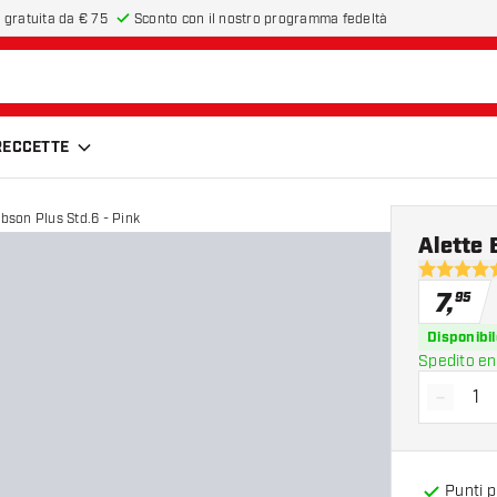
 gratuita da € 75
Sconto con il nostro programma fedeltà
FRECCETTE
obson Plus Std.6 - Pink
Alette 
5 stelle di
7
,
95
Disponibil
Spedito en
-
Diminui
Punti 