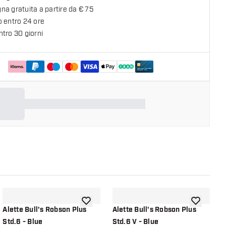
a gratuita a partire da € 75
o entro 24 ore
tro 30 giorni
lla lista dei desideri
aggiungi alla lista dei desideri
aggiungi all
Alette Bull's Robson Plus
Alette Bull's Robson Plus
A
Std.6 - Blue
Std.6 V - Blue
S