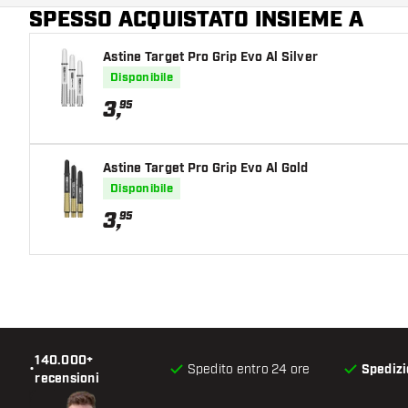
SPESSO ACQUISTATO INSIEME A
Astine Target Pro Grip Evo Al Silver
Disponibile
3
,
95
Astine Target Pro Grip Evo Al Gold
Disponibile
3
,
95
140.000+
•
Spedito entro 24 ore
Spedizi
recensioni