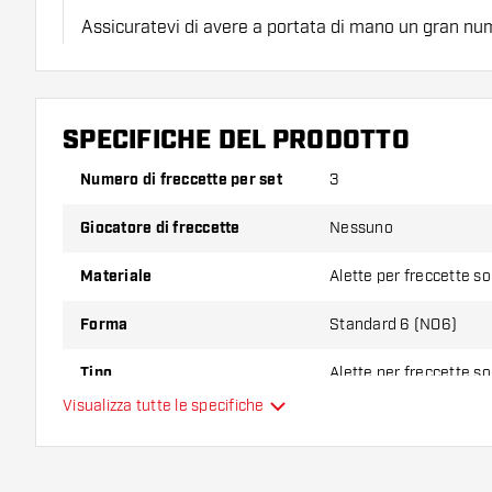
Assicuratevi di avere a portata di mano un gran num
astine. Questi possono danneggiarsi o rompersi con 
Provate una forma, un materiale o uno spessore div
SPECIFICHE DEL PRODOTTO
scoprire quale variante vi si addice di più!
Numero di freccette per set
3
Giocatore di freccette
Nessuno
Materiale
Alette per freccette s
Forma
Standard 6 (NO6)
Tipo
Alette per freccette s
Visualizza tutte le specifiche
Flessibilità
Colore principale