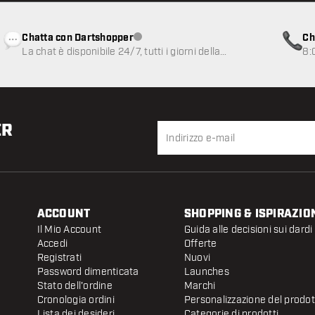
Chatta con Dartshopper
Ch
Servizio clienti non disponibile
La chat è disponibile 24/7, tutti i giorni della
8:
settimana
ER
ACCOUNT
SHOPPING & ISPIRAZIO
Il Mio Account
Guida alle decisioni sui dardi
Accedi
Offerte
Registrati
Nuovi
Password dimenticata
Launches
Stato dell'ordine
Marchi
Cronologia ordini
Personalizzazione del prodo
Lista dei desideri
Categorie di prodotti