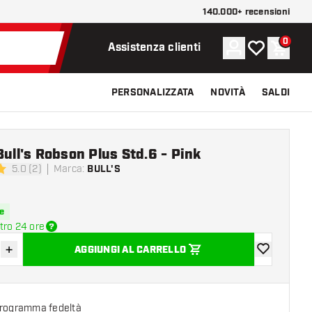
140.000+ recensioni
0
Account
La mia lista d
Carrel
Assistenza clienti
PERSONALIZZATA
NOVITÀ
SALDI
Bull's Robson Plus Std.6 - Pink
5.0 (2)
Marca
:
BULL'S
 valutazione
e
tro 24 ore
+
AGGIUNGI AL CARRELLO
sci quantità
Aumenta quantità
aggiungi alla
programma fedeltà