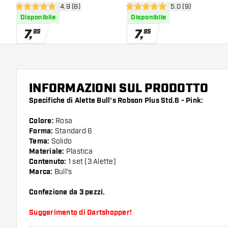
apri pannello recensioni
4.9 (8)
apri pannello rece
5.0 (9)
4.9 stelle di valutazione
5 stelle di valutazione
Disponibile
Disponibile
7
,
7
,
95
95
INFORMAZIONI SUL PRODOTTO
Specifiche di Alette Bull's Robson Plus Std.6 - Pink:
Colore:
Rosa
Forma:
Standard 6
Tema:
Solido
Materiale:
Plastica
Contenuto:
1 set (3 Alette)
Marca:
Bull's
Confezione da 3 pezzi.
Suggerimento di Dartshopper!