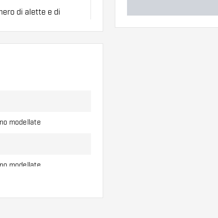
ero di alette e di
l'uso.
erso di alette per
ono modellate
ono modellate