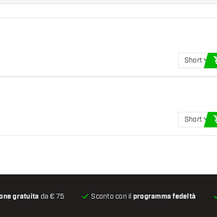
Short
Short
one gratuita
da € 75
Sconto con il
programma fedeltà