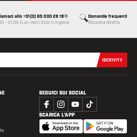
iamaci allo +31(0) 85 000 26 19
Domande frequenti
Servizio clienti non disponibile
00 - 21:00 (Lun-Ven) Solo in inglese
Risposta diretta
ISCRIVITI!
Iscriviti sub
NE
SEGUICI SUI SOCIAL
SCARICA L’APP
tto