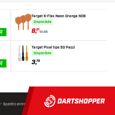
Target K-Flex Neon Orange NO6
Disponibile
8
,
21
10,95
AGGIUNGI AL CARRELLO
Target Pixel tips 50 Pezzi
Disponibile
3
,
75
AGGIUNGI AL CARRELLO
Spedito entro 24 ore
Spedizione gratuita
da € 75