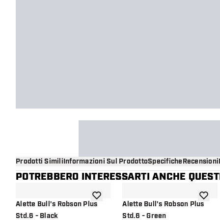
Prodotti Simili
Informazioni Sul Prodotto
Specifiche
Recensioni
POTREBBERO INTERESSARTI ANCHE QUESTI
aggiungi alla lista dei desideri
aggiung
Alette Bull's Robson Plus
Alette Bull's Robson Plus
Std.6 - Black
Std.6 - Green