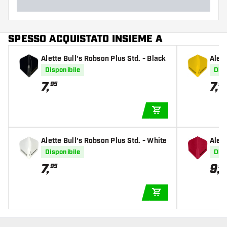
SPESSO ACQUISTATO INSIEME A
Alette Bull's Robson Plus Std. - Black
Alett
w
Disponibile
Disp
7
,
7
,
95
95
AGGIUNGI AL CARR
Alette Bull's Robson Plus Std. - White
Alett
d No
Disponibile
Disp
7
,
9
,
95
95
AGGIUNGI AL CARR