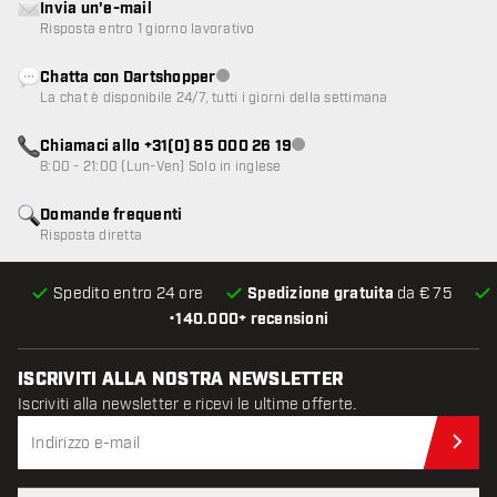
Invia un'e-mail
Risposta entro 1 giorno lavorativo
Chatta con Dartshopper
Servizio clienti non disponibile
La chat è disponibile 24/7, tutti i giorni della settimana
Chiamaci allo +31(0) 85 000 26 19
Servizio clienti non disponibile
8:00 - 21:00 (Lun-Ven) Solo in inglese
Domande frequenti
Risposta diretta
Spedito entro 24 ore
Spedizione gratuita
da € 75
•
140.000+ recensioni
ISCRIVITI ALLA NOSTRA NEWSLETTER
Iscriviti alla newsletter e ricevi le ultime offerte.
Iscr