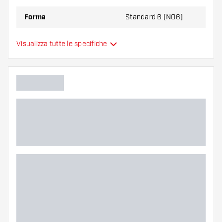
Forma
Standard 6 (NO6)
Alette per freccette
Visualizza tutte le specifiche
Tipo
sono modellate
Flessibilità
Colore principale