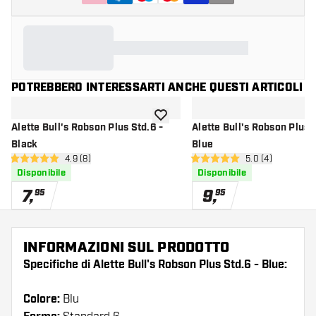
POTREBBERO INTERESSARTI ANCHE QUESTI ARTICOLI
aggiungi alla lista dei desideri
Alette Bull's Robson Plus Std.6 -
Alette Bull's Robson Plus S
Black
Blue
apri pannello recensioni
4.9 (8)
apri pannello re
5.0 (4)
4.9 stelle di valutazione
5 stelle di valutazione
Disponibile
Disponibile
7
,
9
,
95
95
INFORMAZIONI SUL PRODOTTO
Specifiche di Alette Bull's Robson Plus Std.6 - Blue:
Colore:
Blu