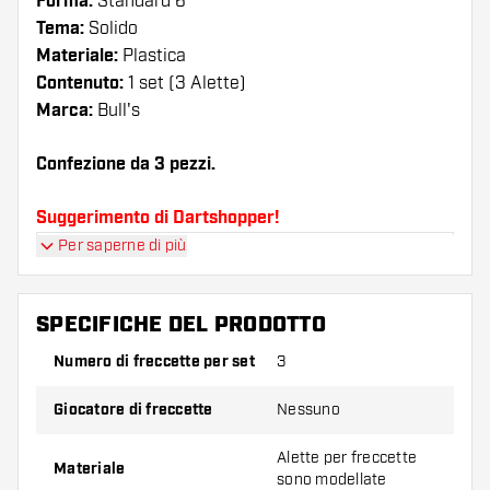
Forma:
Standard 6
Tema:
Solido
Materiale:
Plastica
Contenuto:
1 set (3 Alette)
Marca:
Bull's
Confezione da 3 pezzi.
Suggerimento di Dartshopper!
Per saperne di più
Assicuratevi di avere a portata di mano un gran
numero di alette e di astine. Questi possono
danneggiarsi o rompersi con l'uso.
SPECIFICHE DEL PRODOTTO
Numero di freccette per set
3
Provate una forma, un materiale o uno
spessore diverso di alette per scoprire quale
Giocatore di freccette
Nessuno
variante vi si addice di più!
Alette per freccette
Materiale
sono modellate