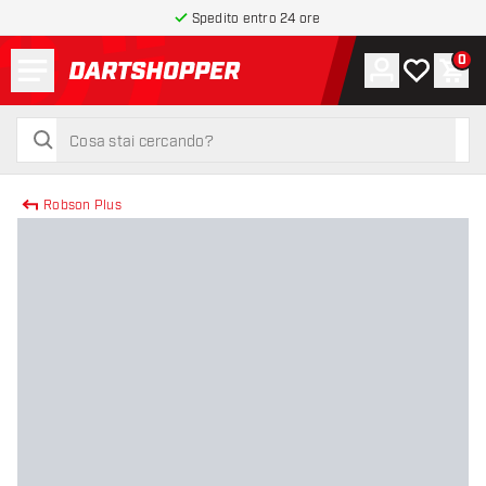
Spedito entro 24 ore
Menu
0
Account
La mia list
Carr
torna alla home page
cerca
cerca
Robson Plus