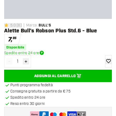
5.0
[
6
]
Marca
:
BULL'S
5 stelle di valutazione
Alette Bull's Robson Plus Std.6 - Blue
7
,
95
Disponibile
Spedito entro 24 ore
-
+
Diminuisci quantità
Aumenta quantità
aggiung
AGGIUNGI AL CARRELLO
Punti programma fedeltà
Consegna gratuita a partire da € 75
Spedito entro 24 ore
Reso entro 30 giorni
+
2