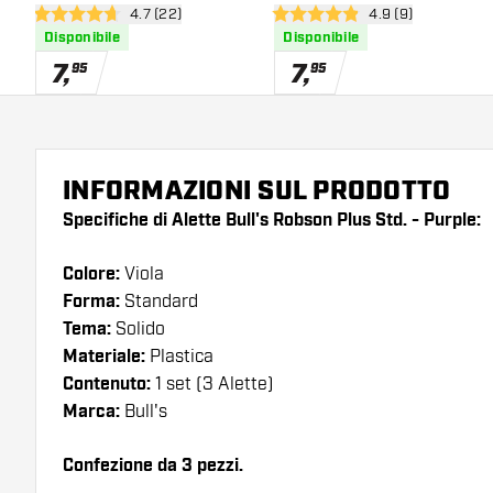
apri pannello recensioni
4.7 (22)
apri pannello rece
4.9 (9)
4.7 stelle di valutazione
4.9 stelle di valutazione
Disponibile
Disponibile
7
,
7
,
95
95
INFORMAZIONI SUL PRODOTTO
Specifiche di Alette Bull's Robson Plus Std. - Purple:
Colore:
Viola
Forma:
Standard
Tema:
Solido
Materiale:
Plastica
Contenuto:
1 set (3 Alette)
Marca:
Bull's
Confezione da 3 pezzi.