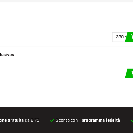
330
clusives
one gratuita
da € 75
Sconto con il
programma fedeltà