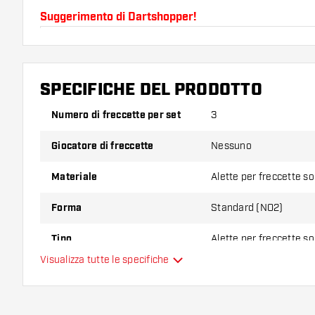
Suggerimento di Dartshopper!
Assicuratevi di avere a portata di mano un gran num
astine. Questi possono danneggiarsi o rompersi con 
SPECIFICHE DEL PRODOTTO
Provate una forma, un materiale o uno spessore div
Numero di freccette per set
3
scoprire quale variante vi si addice di più!
Giocatore di freccette
Nessuno
Materiale
Alette per freccette s
Forma
Standard (NO2)
Tipo
Alette per freccette s
Visualizza tutte le specifiche
Flessibilità
Colore principale