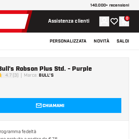
140.000+ recensioni
0
Account
La mia lista d
Carrel
Assistenza clienti
PERSONALIZZATA
NOVITÀ
SALDI
Bull's Robson Plus Std. - Purple
4.7 (3)
Marca
:
BULL'S
di valutazione
CHIAMAMI
programma fedeltà