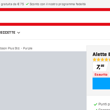
 gratuita da € 75
Sconto con il nostro programma fedeltà
FRECCETTE
obson Plus Std. - Purple
Alette 
4.7 stelle 
7
,
95
Esaurito
Punti 