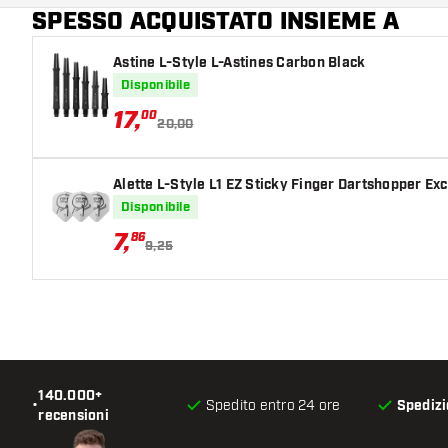
SPESSO ACQUISTATO INSIEME A
Astine L-Style L-Astines Carbon Black
Disponibile
17
,
00
20,00
Alette L-Style L1 EZ Sticky Finger Dartshopper Ex
Disponibile
7
,
86
9,25
140.000+
•
Spedito entro 24 ore
Spedizi
recensioni