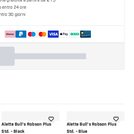
a gratuita a partire da € 75
o entro 24 ore
tro 30 giorni
lla lista dei desideri
aggiungi alla lista dei desideri
aggiungi all
Alette Bull's Robson Plus
Alette Bull's Robson Plus
A
Std. - Black
Std. - Blue
S