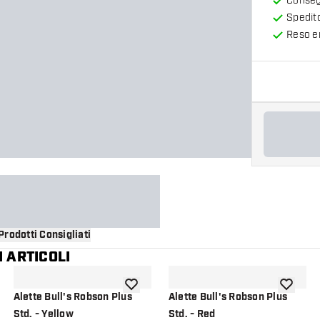
Consegn
Spedit
Reso en
Prodotti Consigliati
 ARTICOLI
i alla lista dei desideri
aggiungi alla lista dei desideri
aggiungi a
Alette Bull's Robson Plus
Alette Bull's Robson Plus
Std. - Yellow
Std. - Red