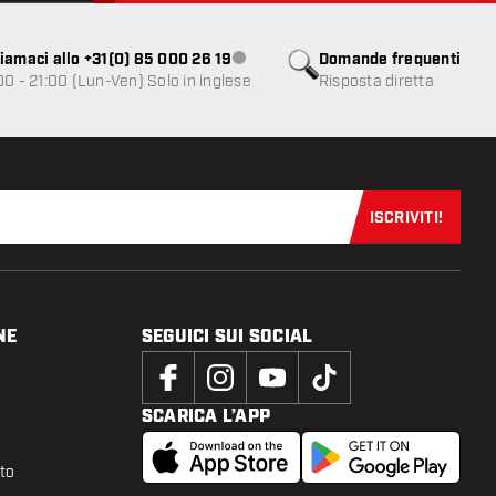
iamaci allo +31(0) 85 000 26 19
Domande frequenti
Servizio clienti non disponibile
00 - 21:00 (Lun-Ven) Solo in inglese
Risposta diretta
ISCRIVITI!
Iscriviti sub
NE
SEGUICI SUI SOCIAL
SCARICA L’APP
tto