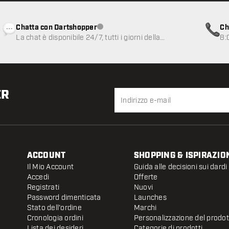
Chatta con Dartshopper
Ch
Servizio clienti non disponibile
La chat è disponibile 24/7, tutti i giorni della
8:
settimana
ER
ACCOUNT
SHOPPING & ISPIRAZIO
Il Mio Account
Guida alle decisioni sui dardi
Accedi
Offerte
Registrati
Nuovi
Password dimenticata
Launches
Stato dell'ordine
Marchi
Cronologia ordini
Personalizzazione del prodo
Lista dei desideri
Categorie di prodotti