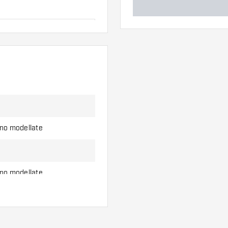
ero di alette e di
l'uso.
erso di alette per
ono modellate
ono modellate