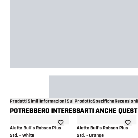
Prodotti Simili
Informazioni Sul Prodotto
Specifiche
Recensioni
POTREBBERO INTERESSARTI ANCHE QUESTI
aggiungi alla lista dei desideri
aggiung
Alette Bull's Robson Plus
Alette Bull's Robson Plus
Std. - White
Std. - Orange