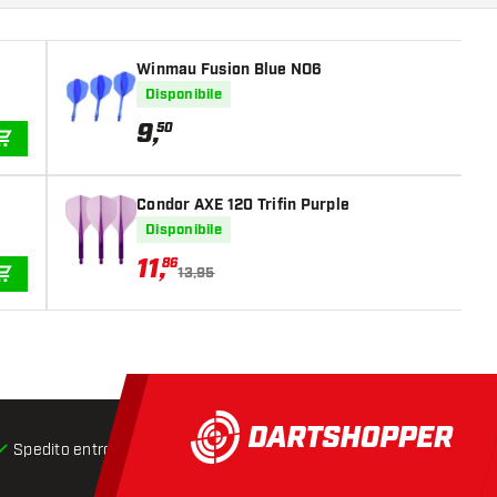
Winmau Fusion Blue NO6
Disponibile
9
,
50
AGGIUNGI AL CARRELLO
Condor AXE 120 Trifin Purple
Disponibile
11
,
86
13,95
AGGIUNGI AL CARRELLO
Spedito entro 24 ore
Spedizione gratuita
da € 75