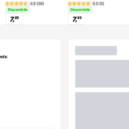
nsioni
apri pannello recensioni
4.6 (38)
apri pannello recens
5.0 (5)
4.6 stelle di valutazione
5 stelle di valutazione
Disponibile
Disponibile
7
,
7
,
95
95
ands: