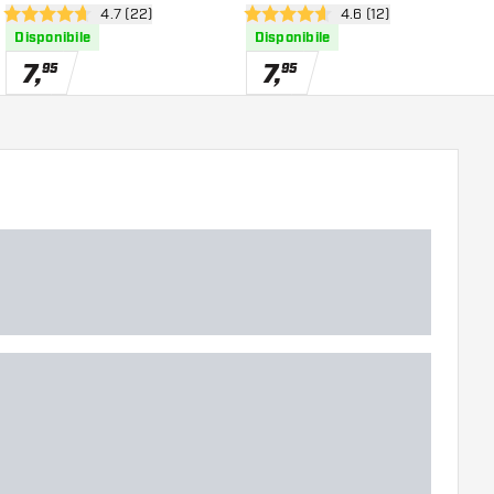
ioni
apri pannello recensioni
4.7 (22)
apri pannello recensio
4.6 (12)
4.7 stelle di valutazione
4.6 stelle di valutazione
4
Disponibile
Disponibile
7
,
7
,
95
95