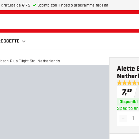
 gratuita da € 75
Sconto con il nostro programma fedeltà
FRECCETTE
obson Plus Flight Std. Netherlands
Alette 
Nether
5 stelle di
7
,
95
Disponibil
Spedito en
-
Diminui