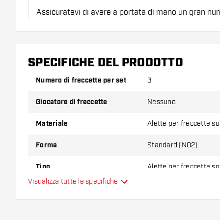
Assicuratevi di avere a portata di mano un gran num
astine. Questi possono danneggiarsi o rompersi con 
Provate una forma, un materiale o uno spessore div
SPECIFICHE DEL PRODOTTO
scoprire quale variante vi si addice di più!
Numero di freccette per set
3
Giocatore di freccette
Nessuno
Materiale
Alette per freccette s
Forma
Standard (NO2)
Tipo
Alette per freccette s
Visualizza tutte le specifiche
Flessibilità
Colori aggiuntivi