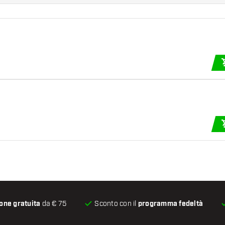
one gratuita
da € 75
Sconto con il
programma fedeltà