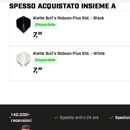
SPESSO ACQUISTATO INSIEME A
Colore principale
Alette Bull's Robson Plus Std. - Black
Disponibile
7
,
95
Alette Bull's Robson Plus Std. - White
Disponibile
7
,
95
140.000+
•
Spedito entro 24 ore
Spedizi
recensioni