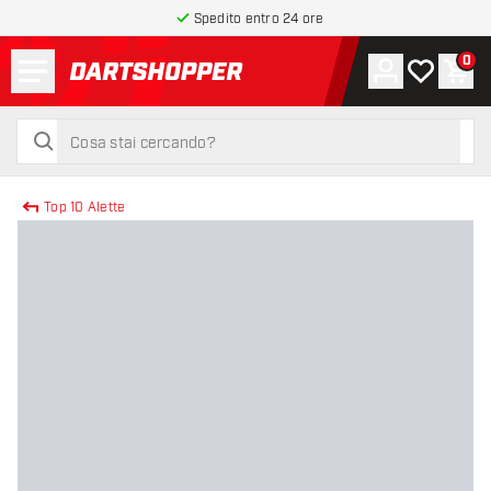
Spedito entro 24 ore
Menu
0
Account
La mia list
Carr
torna alla home page
cerca
cerca
Top 10 Alette