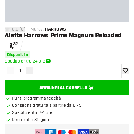
0.0
[
0
]
Marca
:
HARROWS
0 stelle di valutazione
Alette Harrows Prime Magnum Reloaded
1
,
20
Disponibile
Spedito entro 24 ore
-
+
Diminuisci quantità
Aumenta quantità
aggiung
AGGIUNGI AL CARRELLO
Punti programma fedeltà
Consegna gratuita a partire da € 75
Spedito entro 24 ore
Reso entro 30 giorni
+
2