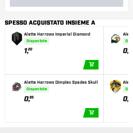
SPESSO ACQUISTATO INSIEME A
Alette Harrows Imperial Diamond
Alet
Disponibile
Disp
1
,
0
,
20
95
AGGIUNGI AL CARR
Alette Harrows Dimplex Spades Skull
Alet
Disponibile
Disp
0
,
0
,
95
95
AGGIUNGI AL CARR