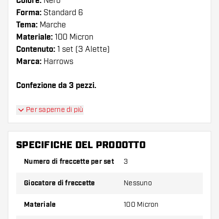
Colore:
Nero
Forma:
Standard 6
Tema:
Marche
Materiale:
100 Micron
Contenuto:
1 set (3 Alette)
Marca:
Harrows
Confezione da 3 pezzi.
Suggerimento di Dartshopper!
Per saperne di più
Assicuratevi di avere a portata di mano un gran
numero di alette e di astine. Questi possono
SPECIFICHE DEL PRODOTTO
danneggiarsi o rompersi con l'uso.
Numero di freccette per set
3
Provate una forma, un materiale o uno
Giocatore di freccette
Nessuno
spessore diverso di alette per scoprire quale
variante vi si addice di più!
Materiale
100 Micron