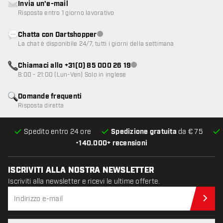
Invia un'e-mail
Risposta entro 1 giorno lavorativo
Chatta con Dartshopper
Servizio clienti non disponibile
La chat è disponibile 24/7, tutti i giorni della settimana
Chiamaci allo +31(0) 85 000 26 19
Servizio clienti non disponibile
8:00 - 21:00 (Lun-Ven) Solo in inglese
Domande frequenti
Risposta diretta
Spedito entro 24 ore
Spedizione gratuita
da € 75
•
140.000+ recensioni
ISCRIVITI ALLA NOSTRA NEWSLETTER
Iscriviti alla newsletter e ricevi le ultime offerte.
Iscr