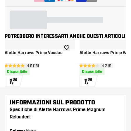
POTREBBERO INTERESSARTI ANCHE QUESTI ARTICOLI
aggiungi alla lista dei desideri
Alette Harrows Prime Voodoo
Alette Harrows Prime Wo
apri pannello recensioni
4.9 (13)
apri pannello re
4.2 (9)
4.9 stelle di valutazione
4.2 stelle di valutazione
Disponibile
Disponibile
1
,
1
,
20
20
INFORMAZIONI SUL PRODOTTO
Specifiche di Alette Harrows Prime Magnum
Reloaded: