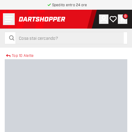
Spedito entro 24 ore
Menu
0
Account
La mia list
Carr
torna alla home page
cerca
cerca
Top 10 Alette