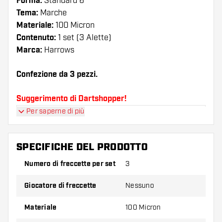
Forma:
Standard 6
Tema:
Marche
Materiale:
100 Micron
Contenuto:
1 set (3 Alette)
Marca:
Harrows
Confezione da 3 pezzi.
Suggerimento di Dartshopper!
Per saperne di più
Assicuratevi di avere a portata di mano un gran
numero di alette e di astine. Questi possono
danneggiarsi o rompersi con l'uso.
SPECIFICHE DEL PRODOTTO
Numero di freccette per set
3
Provate una forma, un materiale o uno
spessore diverso di alette per scoprire quale
Giocatore di freccette
Nessuno
variante vi si addice di più!
Materiale
100 Micron