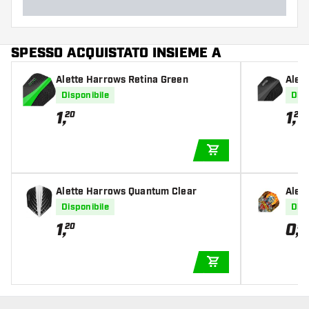
SPESSO ACQUISTATO INSIEME A
Alette Harrows Retina Green
Alet
Disponibile
Disp
1
,
1
,
20
20
AGGIUNGI AL CARR
Alette Harrows Quantum Clear
Alet
Disponibile
Disp
1
,
0
,
20
95
AGGIUNGI AL CARR