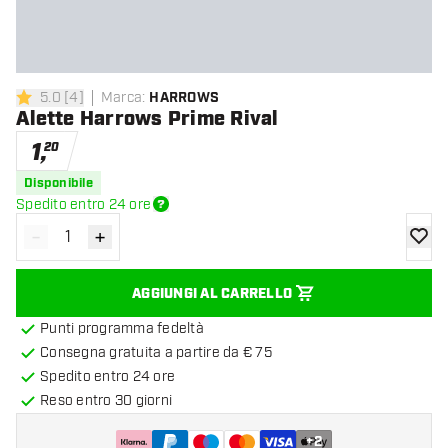
5.0
[
4
]
Marca
:
HARROWS
5 stelle di valutazione
Alette Harrows Prime Rival
1
,
20
Disponibile
Spedito entro 24 ore
-
+
Diminuisci quantità
Aumenta quantità
aggiung
AGGIUNGI AL CARRELLO
Punti programma fedeltà
Consegna gratuita a partire da € 75
Spedito entro 24 ore
Reso entro 30 giorni
+
2