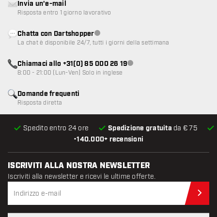
Invia un'e-mail
Risposta entro 1 giorno lavorativo
Chatta con Dartshopper
Servizio clienti non disponibile
La chat è disponibile 24/7, tutti i giorni della settimana
Chiamaci allo +31(0) 85 000 26 19
Servizio clienti non disponibile
8:00 - 21:00 (Lun-Ven) Solo in inglese
Domande frequenti
Risposta diretta
Spedito entro 24 ore
Spedizione gratuita
da € 75
•
140.000+ recensioni
ISCRIVITI ALLA NOSTRA NEWSLETTER
Iscriviti alla newsletter e ricevi le ultime offerte.
Iscr