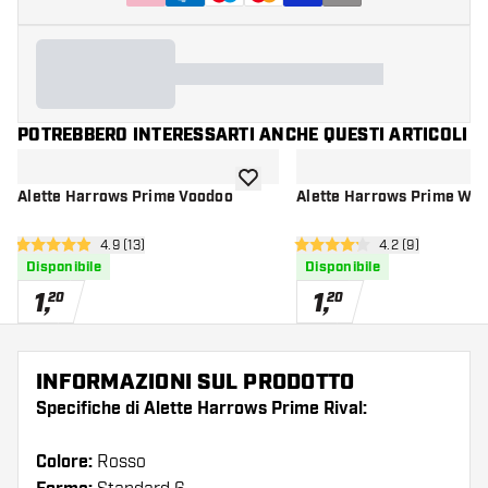
POTREBBERO INTERESSARTI ANCHE QUESTI ARTICOLI
aggiungi alla lista dei desideri
Alette Harrows Prime Voodoo
Alette Harrows Prime Wo
apri pannello recensioni
4.9 (13)
apri pannello re
4.2 (9)
4.9 stelle di valutazione
4.2 stelle di valutazione
Disponibile
Disponibile
1
,
1
,
20
20
INFORMAZIONI SUL PRODOTTO
Specifiche di Alette Harrows Prime Rival:
Colore:
Rosso