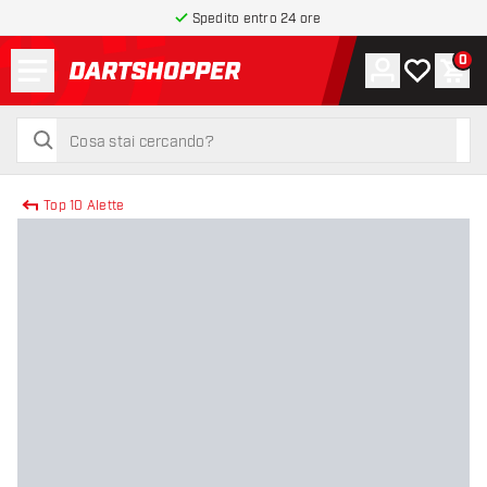
Spedito entro 24 ore
Menu
0
Account
La mia list
Carr
torna alla home page
cerca
cerca
Top 10 Alette