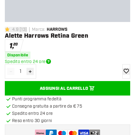
4.9
[
13
]
Marca
:
HARROWS
4.9 stelle di valutazione
Alette Harrows Retina Green
1
,
20
Disponibile
Spedito entro 24 ore
-
+
Diminuisci quantità
Aumenta quantità
aggiung
AGGIUNGI AL CARRELLO
Punti programma fedeltà
Consegna gratuita a partire da € 75
Spedito entro 24 ore
Reso entro 30 giorni
+
2