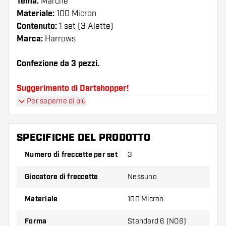
Tema:
Marche
Materiale:
100 Micron
Contenuto:
1 set (3 Alette)
Marca:
Harrows
Confezione da 3 pezzi.
Suggerimento di Dartshopper!
Per saperne di più
Assicuratevi di avere a portata di mano un gran
numero di alette e di astine. Questi possono
danneggiarsi o rompersi con l'uso.
SPECIFICHE DEL PRODOTTO
Numero di freccette per set
3
Provate una forma, un materiale o uno
spessore diverso di alette per scoprire quale
Giocatore di freccette
Nessuno
variante vi si addice di più!
Materiale
100 Micron
Forma
Standard 6 (NO6)