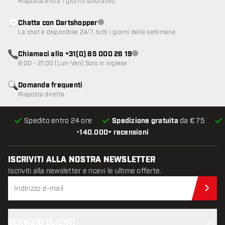
Risposta entro 1 giorno lavorativo
Chatta con Dartshopper
Servizio clienti non disponibile
La chat è disponibile 24/7, tutti i giorni della settimana
Chiamaci allo +31(0) 85 000 26 19
Servizio clienti non disponibile
8:00 - 21:00 (Lun-Ven) Solo in inglese
Domande frequenti
Risposta diretta
Spedito entro 24 ore
Spedizione gratuita
da € 75
•
140.000+ recensioni
ISCRIVITI ALLA NOSTRA NEWSLETTER
Iscriviti alla newsletter e ricevi le ultime offerte.
Iscr
SERVIZIO CLIENTI