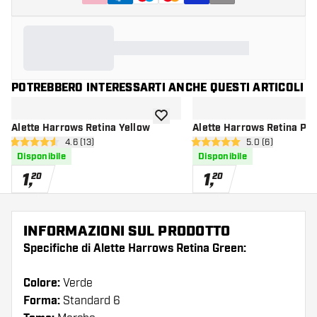
POTREBBERO INTERESSARTI ANCHE QUESTI ARTICOLI
aggiungi alla lista dei desideri
Alette Harrows Retina Yellow
Alette Harrows Retina Pur
apri pannello recensioni
4.6 (13)
apri pannello re
5.0 (6)
4.6 stelle di valutazione
5 stelle di valutazione
Disponibile
Disponibile
1
,
1
,
20
20
INFORMAZIONI SUL PRODOTTO
Specifiche di Alette Harrows Retina Green:
Colore:
Verde
Forma:
Standard 6