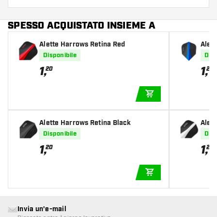
SPESSO ACQUISTATO INSIEME A
Alette Harrows Retina Red
Alet
Disponibile
Disp
1
,
1
,
20
20
AGGIUNGI AL CARR
Alette Harrows Retina Black
Alet
Disponibile
Disp
1
,
1
,
20
20
AGGIUNGI AL CARR
Invia un'e-mail