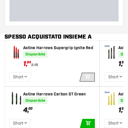
SPESSO ACQUISTATO INSIEME A
Astine Harrows Supergrip Ignite Red
Asti
Gold
Disponibile
Disp
1
,
1
,
64
80
2,19
Short
Short
AGGIUNGI AL CARR
Astine Harrows Carbon ST Green
Asti
Disponibile
Disp
4
,
1
,
20
80
Short
Short
AGGIUNGI AL CARR