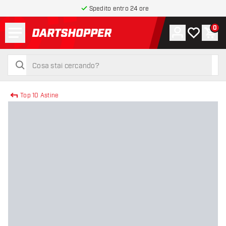
Spedito entro 24 ore
Menu
0
Account
La mia list
Carr
torna alla home page
cerca
cerca
Top 10 Astine