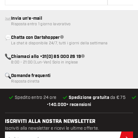
Invia un'e-mail
Risposta entro 1 giorno lavorativo
Chatta con Dartshopper
Servizio clienti non disponibile
La chat è disponibile 24/7, tutti i giorni della settimana
Chiamaci allo +31(0) 85 000 26 19
Servizio clienti non disponibile
8:00 - 21:00 (Lun-Ven) Solo in inglese
Domande frequenti
Risposta diretta
Spedito entro 24 ore
Spedizione gratuita
da € 75
•
140.000+ recensioni
ISCRIVITI ALLA NOSTRA NEWSLETTER
Iscriviti alla newsletter e ricevi le ultime offerte.