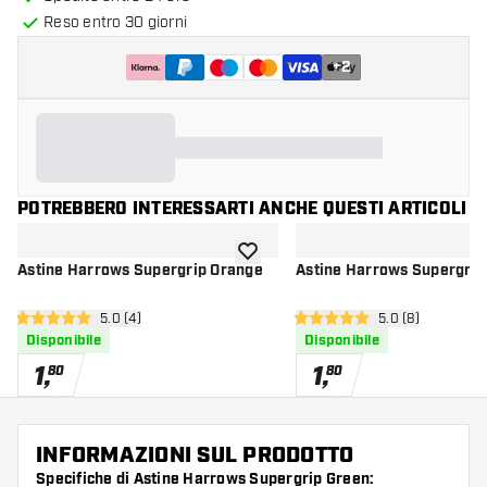
Reso entro 30 giorni
+
2
POTREBBERO INTERESSARTI ANCHE QUESTI ARTICOLI
aggiungi alla lista dei desideri
Astine Harrows Supergrip Orange
Astine Harrows Supergrip
apri pannello recensioni
5.0 (4)
apri pannello re
5.0 (8)
5 stelle di valutazione
5 stelle di valutazione
Disponibile
Disponibile
1
,
1
,
80
80
INFORMAZIONI SUL PRODOTTO
Specifiche di Astine Harrows Supergrip Green: