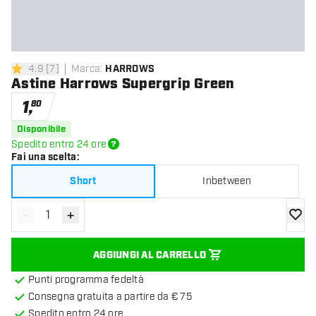
4.9
[
7
]
Marca
:
HARROWS
4.9 stelle di valutazione
Astine Harrows Supergrip Green
1
,
80
Disponibile
Spedito entro 24 ore
Fai una scelta
:
Short
Inbetween
-
+
Diminuisci quantità
Aumenta quantità
aggiung
AGGIUNGI AL CARRELLO
Punti programma fedeltà
Consegna gratuita a partire da € 75
Spedito entro 24 ore