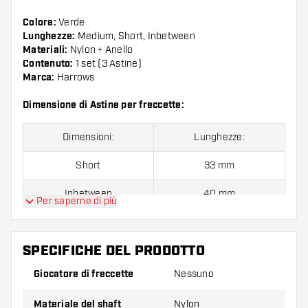
Colore:
Verde
Lunghezze:
Medium, Short, Inbetween
Materiali:
Nylon + Anello
Contenuto:
1 set (3 Astine)
Marca:
Harrows
Dimensione di Astine per freccette:
Dimensioni:
Lunghezze:
Short
33 mm
Inbetween
40 mm
Per saperne di più
Medium
47 mm
SPECIFICHE DEL PRODOTTO
Confezione da 3 pezzi.
Giocatore di freccette
Nessuno
Suggerimento di Dartshopper!
Materiale del shaft
Nylon