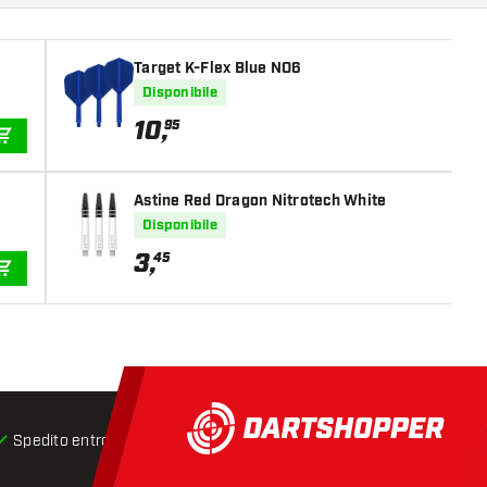
Target K-Flex Blue NO6
Disponibile
10
,
95
AGGIUNGI AL CARRELLO
Astine Red Dragon Nitrotech White
Disponibile
3
,
45
AGGIUNGI AL CARRELLO
Spedito entro 24 ore
Spedizione gratuita
da € 75