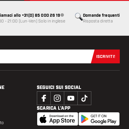
iamaci allo +31(0) 85 000 26 19
Domande frequenti
Servizio clienti non disponibile
00 - 21:00 (Lun-Ven) Solo in inglese
Risposta diretta
ISCRIVITI!
Iscriviti sub
NE
SEGUICI SUI SOCIAL
SCARICA L’APP
tto