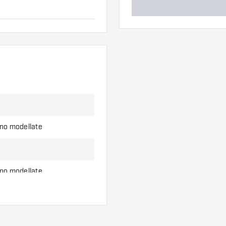
ero di alette e di
l'uso.
erso di alette per
ono modellate
ono modellate