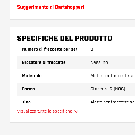
Suggerimento di Dartshopper!
Assicuratevi di avere a portata di mano un gran num
astine. Questi possono danneggiarsi o rompersi con 
SPECIFICHE DEL PRODOTTO
Provate una forma, un materiale o uno spessore div
Numero di freccette per set
3
scoprire quale variante vi si addice di più!
Giocatore di freccette
Nessuno
Materiale
Alette per freccette s
Forma
Standard 6 (NO6)
Tipo
Alette per freccette s
Visualizza tutte le specifiche
Flessibilità
Colore principale