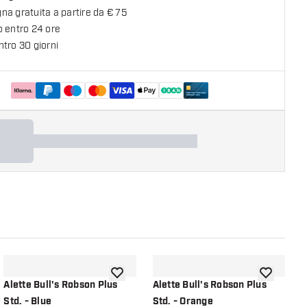
a gratuita a partire da € 75
o entro 24 ore
tro 30 giorni
lla lista dei desideri
aggiungi alla lista dei desideri
aggiungi all
Alette Bull's Robson Plus
Alette Bull's Robson Plus
A
Std. - Blue
Std. - Orange
S