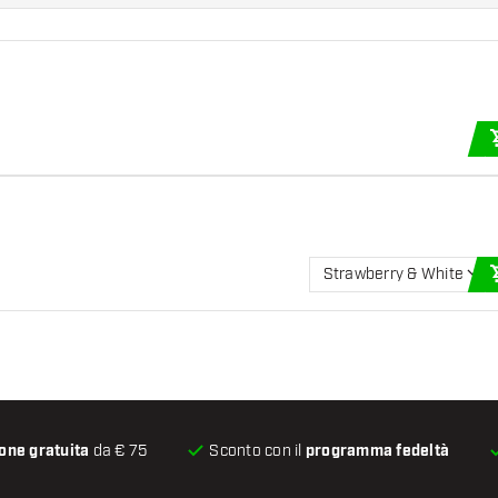
Strawberry & White
one gratuita
da € 75
Sconto con il
programma fedeltà