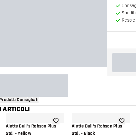
Consegn
Spedit
Reso en
Prodotti Consigliati
 ARTICOLI
i alla lista dei desideri
aggiungi alla lista dei desideri
aggiungi a
Alette Bull's Robson Plus
Alette Bull's Robson Plus
Std. - Yellow
Std. - Black