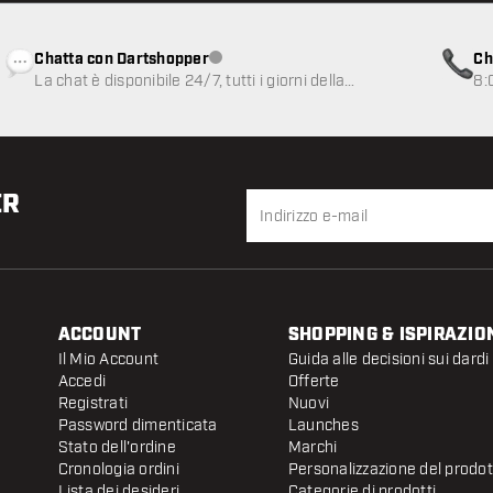
Chatta con Dartshopper
Ch
Servizio clienti non disponibile
La chat è disponibile 24/7, tutti i giorni della
8:
settimana
ER
ACCOUNT
SHOPPING & ISPIRAZIO
Il Mio Account
Guida alle decisioni sui dardi
Accedi
Offerte
Registrati
Nuovi
Password dimenticata
Launches
Stato dell'ordine
Marchi
Cronologia ordini
Personalizzazione del prodo
Lista dei desideri
Categorie di prodotti