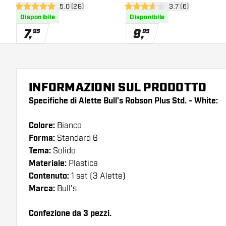
apri pannello recensioni
5.0 (28)
apri pannello recen
3.7 (6)
5 stelle di valutazione
3.7 stelle di valutazione
Disponibile
Disponibile
7
,
9
,
95
95
INFORMAZIONI SUL PRODOTTO
Specifiche di Alette Bull's Robson Plus Std. - White:
Colore:
Bianco
Forma:
Standard 6
Tema:
Solido
Materiale:
Plastica
Contenuto:
1 set (3 Alette)
Marca:
Bull's
Confezione da 3 pezzi.