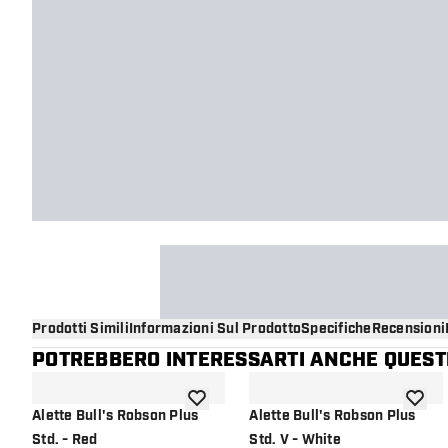
Prodotti Simili
Informazioni Sul Prodotto
Specifiche
Recensioni
POTREBBERO INTERESSARTI ANCHE QUESTI
aggiungi alla lista dei desideri
aggiung
Alette Bull's Robson Plus
Alette Bull's Robson Plus
Std. - Red
Std. V - White