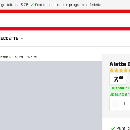
 gratuita da € 75
Sconto con il nostro programma fedeltà
FRECCETTE
obson Plus Std. - White
Alette 
4.7 stelle 
7
,
95
Disponibil
Spedito en
-
Diminui
Punti 