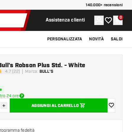
140.000+ recensioni
0
Account
La mia lista d
Carrel
Assistenza clienti
PERSONALIZZATA
NOVITÀ
SALDI
Bull's Robson Plus Std. - White
4.7 (22)
Marca
:
BULL'S
di valutazione
e
tro 24 ore
+
AGGIUNGI AL CARRELLO
sci quantità
Aumenta quantità
aggiungi alla
programma fedeltà