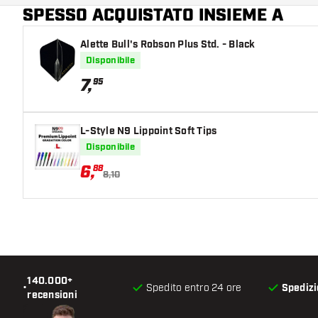
SPESSO ACQUISTATO INSIEME A
Alette Bull's Robson Plus Std. - Black
Disponibile
7
,
95
L-Style N9 Lippoint Soft Tips
Disponibile
6
,
88
8,10
140.000+
•
Spedito entro 24 ore
Spedizi
recensioni