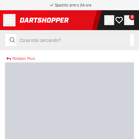
Spedito entro 24 ore
Menu
0
Account
La mia list
Carr
torna alla home page
cerca
cerca
Robson Plus