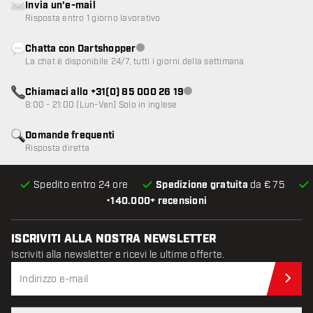
Invia un'e-mail
Risposta entro 1 giorno lavorativo
Chatta con Dartshopper
Servizio clienti non disponibile
La chat è disponibile 24/7, tutti i giorni della settimana
Chiamaci allo +31(0) 85 000 26 19
Servizio clienti non disponibile
8:00 - 21:00 (Lun-Ven) Solo in inglese
Domande frequenti
Risposta diretta
Spedito entro 24 ore
Spedizione gratuita
da € 75
•
140.000+ recensioni
ISCRIVITI ALLA NOSTRA NEWSLETTER
Iscriviti alla newsletter e ricevi le ultime offerte.
Iscr