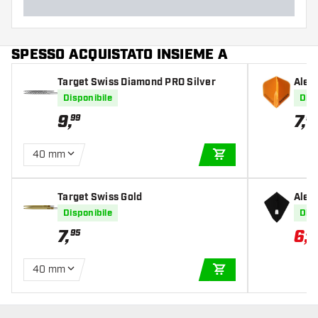
SPESSO ACQUISTATO INSIEME A
Target Swiss Diamond PRO Silver
Alett
e
Disponibile
Disp
9
,
7
,
99
95
40 mm
AGGIUNGI AL CARR
Target Swiss Gold
Alet
Disponibile
Disp
7
,
6
,
95
37
40 mm
AGGIUNGI AL CARR