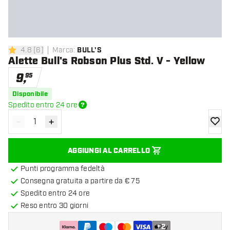
4.8
[
6
]
Marca
:
BULL'S
4.8 stelle di valutazione
Alette Bull's Robson Plus Std. V - Yellow
9
,
95
Disponibile
Spedito entro 24 ore
-
+
Diminuisci quantità
Aumenta quantità
aggiung
AGGIUNGI AL CARRELLO
Punti programma fedeltà
Consegna gratuita a partire da € 75
Spedito entro 24 ore
Reso entro 30 giorni
+
2