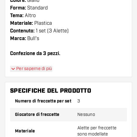
Colore:
Giallo
Forma:
Standard
Tema:
Altro
Materiale:
Plastica
Contenuto:
1 set (3 Alette)
Marca:
Bull's
Confezione da 3 pezzi.
Suggerimento di Dartshopper!
Per saperne di più
Assicuratevi di avere a portata di mano un gran
numero di alette e di astine. Questi possono
SPECIFICHE DEL PRODOTTO
danneggiarsi o rompersi con l'uso.
Numero di freccette per set
3
Provate una forma, un materiale o uno
Giocatore di freccette
Nessuno
spessore diverso di alette per scoprire quale
variante vi si addice di più!
Alette per freccette
Materiale
sono modellate