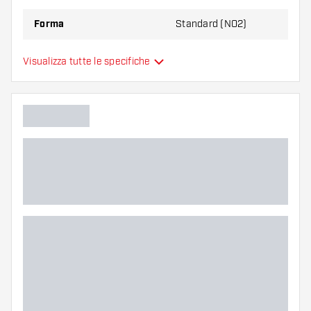
Forma
Standard (NO2)
Alette per freccette
Visualizza tutte le specifiche
Tipo
sono modellate
Flessibilità
Colore principale