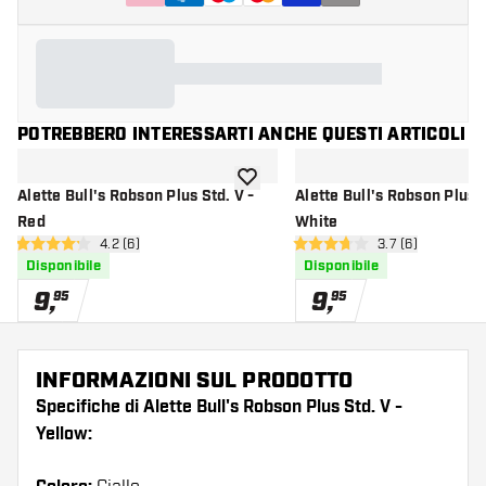
POTREBBERO INTERESSARTI ANCHE QUESTI ARTICOLI
aggiungi alla lista dei desideri
Alette Bull's Robson Plus Std. V -
Alette Bull's Robson Plus S
Red
White
apri pannello recensioni
4.2 (6)
apri pannello re
3.7 (6)
4.2 stelle di valutazione
3.7 stelle di valutazione
Disponibile
Disponibile
9
,
9
,
95
95
INFORMAZIONI SUL PRODOTTO
Specifiche di Alette Bull's Robson Plus Std. V -
Yellow: