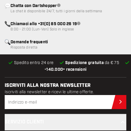
Chatta con Dartshopper
Servizio clienti non disponibile
La chat è disponibile 24/7, tutti i giorni della settimana
Chiamaci allo +31(0) 85 000 26 19
Servizio clienti non disponibile
8:00 - 21:00 (Lun-Ven) Solo in inglese
Domande frequenti
Risposta diretta
Spedito entro 24 ore
Spedizione gratuita
da € 75
•
140.000+ recensioni
ISCRIVITI ALLA NOSTRA NEWSLETTER
Iscriviti alla newsletter e ricevi le ultime offerte.
Iscr
SERVIZIO CLIENTI