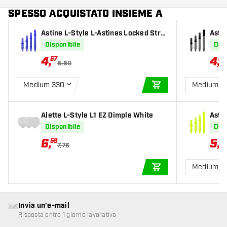
SPESSO ACQUISTATO INSIEME A
Astine L-Style L-Astines Locked Strai
Astin
ght Blue
ght C
Disponibile
Disp
4
,
4
,
67
67
5,50
Medium 330
Medium 3
AGGIUNGI AL CARR
Alette L-Style L1 EZ Dimple White
Astin
ght 
Disponibile
Disp
6
,
5
,
59
10
7,75
Medium 3
AGGIUNGI AL CARR
Invia un'e-mail
Risposta entro 1 giorno lavorativo