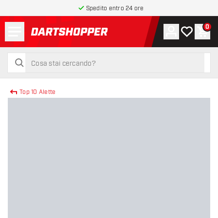
Spedito entro 24 ore
Menu
0
Account
La mia list
Carr
torna alla home page
cerca
cerca
Top 10 Alette