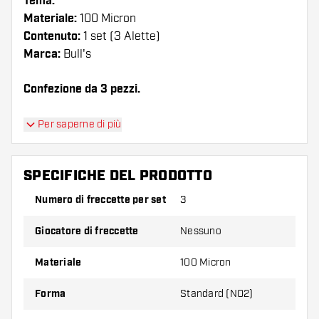
Tema:
Materiale:
100 Micron
Contenuto:
1 set (3 Alette)
Marca:
Bull's
Confezione da 3 pezzi.
Suggerimento di Dartshopper!
Per saperne di più
Assicuratevi di avere a portata di mano un gran
numero di alette e di astine. Questi possono
SPECIFICHE DEL PRODOTTO
danneggiarsi o rompersi con l'uso.
Numero di freccette per set
3
Provate una forma, un materiale o uno
Giocatore di freccette
Nessuno
spessore diverso di alette per scoprire quale
variante vi si addice di più!
Materiale
100 Micron
Forma
Standard (NO2)