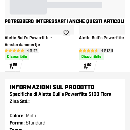
POTREBBERO INTERESSARTI ANCHE QUESTI ARTICOLI
aggiungi alla lista dei desideri
Alette Bull's Powerflite -
Alette Bull's Powerflite - 
Amsterdammertje
apri pannello recensioni
4.9 (17)
apri pannello re
4.5 (21)
4.9 stelle di valutazione
4.5 stelle di valutazione
Disponibile
Disponibile
1
,
1
,
50
50
INFORMAZIONI SUL PRODOTTO
Specifiche di Alette Bull's Powerflite S100 Flora
Zina Std.:
Colore:
Multi
Forma:
Standard