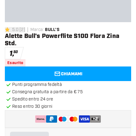
5.0
[
2
]
Marca
:
BULL'S
5 stelle di valutazione
Alette Bull's Powerflite S100 Flora Zina
Std.
1
,
50
Esaurito
CHIAMAMI
Punti programma fedeltà
Consegna gratuita a partire da € 75
Spedito entro 24 ore
Reso entro 30 giorni
+
2