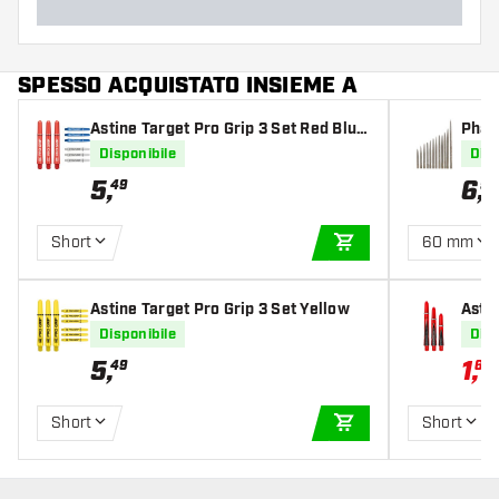
SPESSO ACQUISTATO INSIEME A
Astine Target Pro Grip 3 Set Red Blue
Phar
White
er Po
Disponibile
Disp
5
,
6
,
49
95
Short
60 mm
AGGIUNGI AL CARR
Astine Target Pro Grip 3 Set Yellow
Asti
Disponibile
Disp
5
,
1
,
49
64
2
Short
Short
AGGIUNGI AL CARR