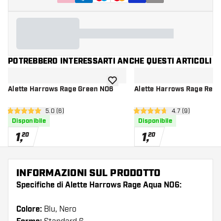
POTREBBERO INTERESSARTI ANCHE QUESTI ARTICOLI
aggiungi alla lista dei desideri
Alette Harrows Rage Green NO6
Alette Harrows Rage Red
apri pannello recensioni
5.0 (6)
apri pannello re
4.7 (9)
5 stelle di valutazione
4.7 stelle di valutazione
Disponibile
Disponibile
1
,
1
,
20
20
INFORMAZIONI SUL PRODOTTO
Specifiche di Alette Harrows Rage Aqua NO6:
Colore:
Blu, Nero