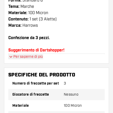
Forma:
Standard 6
Tema:
Marche
Materiale:
100 Micron
Contenuto:
1 set (3 Alette)
Marca:
Harrows
Confezione da 3 pezzi.
Suggerimento di Dartshopper!
Per saperne di più
Assicuratevi di avere a portata di mano un gran
numero di alette e di astine. Questi possono
danneggiarsi o rompersi con l'uso.
SPECIFICHE DEL PRODOTTO
Numero di freccette per set
3
Provate una forma, un materiale o uno
spessore diverso di alette per scoprire quale
Giocatore di freccette
Nessuno
variante vi si addice di più!
Materiale
100 Micron