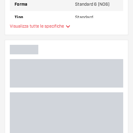
Forma
Standard 6 (NO6)
Tipo
Standard
Visualizza tutte le specifiche
Flessibilità
Colori aggiuntivi
Colore principale