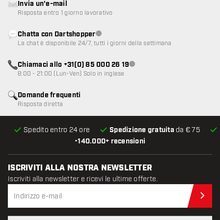
Invia un'e-mail
Risposta entro 1 giorno lavorativo
Chatta con Dartshopper
Servizio clienti non disponibile
La chat è disponibile 24/7, tutti i giorni della settimana
Chiamaci allo +31(0) 85 000 26 19
Servizio clienti non disponibile
8:00 - 21:00 (Lun-Ven) Solo in inglese
Domande frequenti
Risposta diretta
Spedito entro 24 ore
Spedizione gratuita
da € 75
•
140.000+ recensioni
ISCRIVITI ALLA NOSTRA NEWSLETTER
Iscriviti alla newsletter e ricevi le ultime offerte.
Iscr