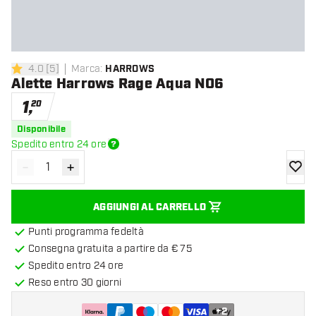
4.0
[
5
]
Marca
:
HARROWS
4 stelle di valutazione
Alette Harrows Rage Aqua NO6
1
,
20
Disponibile
Spedito entro 24 ore
-
+
Diminuisci quantità
Aumenta quantità
aggiung
AGGIUNGI AL CARRELLO
Punti programma fedeltà
Consegna gratuita a partire da € 75
Spedito entro 24 ore
Reso entro 30 giorni
+
2