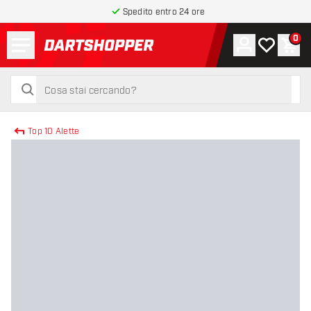
Spedito entro 24 ore
Menu
0
Account
La mia list
Carr
torna alla home page
cerca
cerca
Top 10 Alette