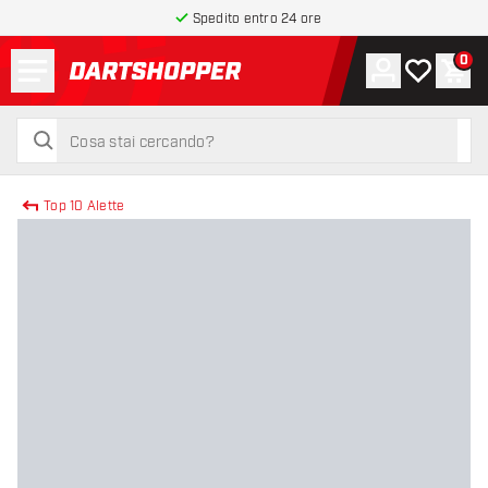
Spedito entro 24 ore
Menu
0
Account
La mia list
Carr
torna alla home page
cerca
cerca
Top 10 Alette