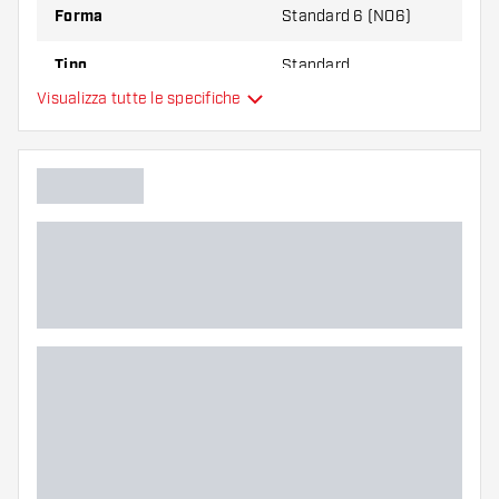
Forma
Standard 6 (NO6)
Tipo
Standard
Visualizza tutte le specifiche
Flessibilità
Colori aggiuntivi
Colore principale