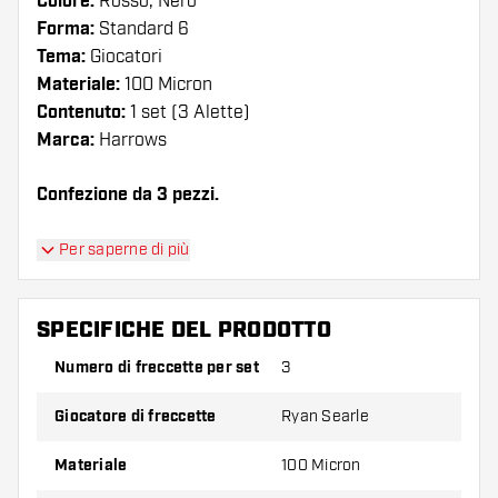
Colore:
Rosso, Nero
Forma:
Standard 6
Tema:
Giocatori
Materiale:
100 Micron
Contenuto:
1 set (3 Alette)
Marca:
Harrows
Confezione da 3 pezzi.
Suggerimento di Dartshopper!
Per saperne di più
Assicuratevi di avere a portata di mano un gran
numero di alette e di astine. Questi possono
SPECIFICHE DEL PRODOTTO
danneggiarsi o rompersi con l'uso.
Numero di freccette per set
3
Provate una forma, un materiale o uno
Giocatore di freccette
Ryan Searle
spessore diverso di alette per scoprire quale
variante vi si addice di più!
Materiale
100 Micron