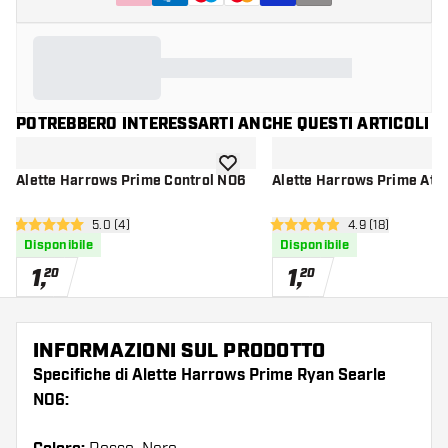
POTREBBERO INTERESSARTI ANCHE QUESTI ARTICOLI
aggiungi alla lista dei desideri
Alette Harrows Prime Control NO6
Alette Harrows Prime Atr
apri pannello recensioni
5.0 (4)
apri pannello re
4.9 (18)
5 stelle di valutazione
4.9 stelle di valutazione
Disponibile
Disponibile
1
,
1
,
20
20
INFORMAZIONI SUL PRODOTTO
Specifiche di Alette Harrows Prime Ryan Searle
NO6: