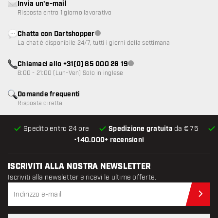
Invia un'e-mail
Risposta entro 1 giorno lavorativo
Chatta con Dartshopper
Servizio clienti non disponibile
La chat è disponibile 24/7, tutti i giorni della settimana
Chiamaci allo +31(0) 85 000 26 19
Servizio clienti non disponibile
8:00 - 21:00 (Lun-Ven) Solo in inglese
Domande frequenti
Risposta diretta
Spedito entro 24 ore
Spedizione gratuita
da € 75
•
140.000+ recensioni
ISCRIVITI ALLA NOSTRA NEWSLETTER
Iscriviti alla newsletter e ricevi le ultime offerte.
Iscr