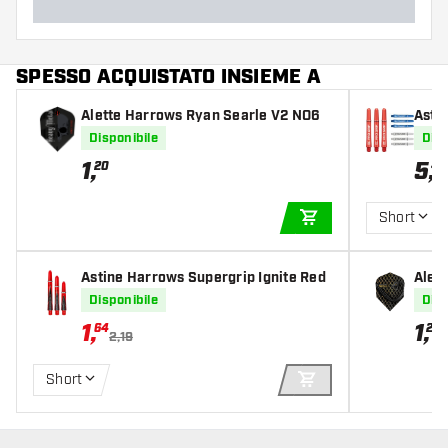
SPESSO ACQUISTATO INSIEME A
Alette Harrows Ryan Searle V2 NO6
Astin
Whit
Disponibile
Disp
1
,
5
,
20
49
Short
AGGIUNGI AL CARR
Astine Harrows Supergrip Ignite Red
Alet
Disponibile
Disp
1
,
1
,
64
20
2,19
Short
AGGIUNGI AL CARR