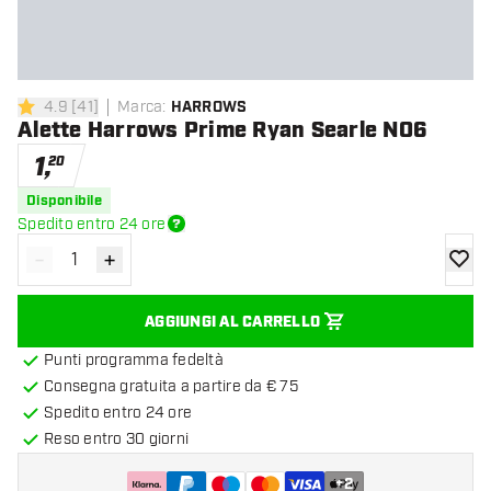
4.9
[
41
]
Marca
:
HARROWS
4.9 stelle di valutazione
Alette Harrows Prime Ryan Searle NO6
1
,
20
Disponibile
Spedito entro 24 ore
-
+
Diminuisci quantità
Aumenta quantità
aggiung
AGGIUNGI AL CARRELLO
Punti programma fedeltà
Consegna gratuita a partire da € 75
Spedito entro 24 ore
Reso entro 30 giorni
+
2