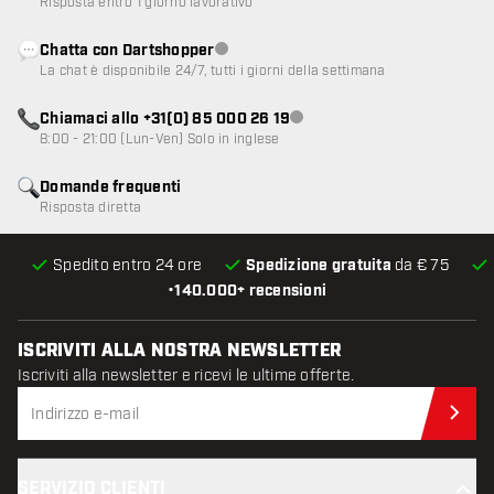
Risposta entro 1 giorno lavorativo
Chatta con Dartshopper
Servizio clienti non disponibile
La chat è disponibile 24/7, tutti i giorni della settimana
Chiamaci allo +31(0) 85 000 26 19
Servizio clienti non disponibile
8:00 - 21:00 (Lun-Ven) Solo in inglese
Domande frequenti
Risposta diretta
Spedito entro 24 ore
Spedizione gratuita
da € 75
•
140.000+ recensioni
ISCRIVITI ALLA NOSTRA NEWSLETTER
Iscriviti alla newsletter e ricevi le ultime offerte.
Iscr
SERVIZIO CLIENTI