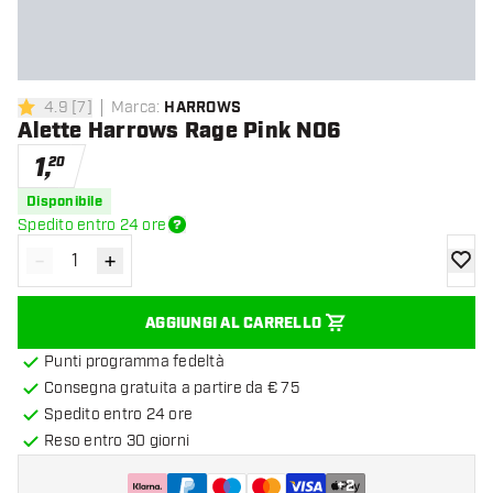
4.9
[
7
]
Marca
:
HARROWS
4.9 stelle di valutazione
Alette Harrows Rage Pink NO6
1
,
20
Disponibile
Spedito entro 24 ore
-
+
Diminuisci quantità
Aumenta quantità
aggiung
AGGIUNGI AL CARRELLO
Punti programma fedeltà
Consegna gratuita a partire da € 75
Spedito entro 24 ore
Reso entro 30 giorni
+
2