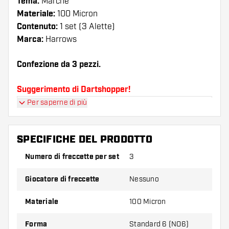
Tema:
Marche
Materiale:
100 Micron
Contenuto:
1 set (3 Alette)
Marca:
Harrows
Confezione da 3 pezzi.
Suggerimento di Dartshopper!
Per saperne di più
Assicuratevi di avere a portata di mano un gran
numero di alette e di astine. Questi possono
danneggiarsi o rompersi con l'uso.
SPECIFICHE DEL PRODOTTO
Numero di freccette per set
3
Provate una forma, un materiale o uno
spessore diverso di alette per scoprire quale
Giocatore di freccette
Nessuno
variante vi si addice di più!
Materiale
100 Micron
Forma
Standard 6 (NO6)