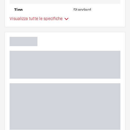
Tipo
Standard
Visualizza tutte le specifiche
Flessibilità
Colori aggiuntivi
Colore principale