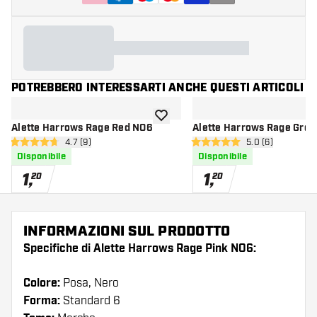
POTREBBERO INTERESSARTI ANCHE QUESTI ARTICOLI
aggiungi alla lista dei desideri
Alette Harrows Rage Red NO6
Alette Harrows Rage Gre
apri pannello recensioni
4.7 (9)
apri pannello re
5.0 (6)
4.7 stelle di valutazione
5 stelle di valutazione
Disponibile
Disponibile
1
,
1
,
20
20
INFORMAZIONI SUL PRODOTTO
Specifiche di Alette Harrows Rage Pink NO6:
Colore:
Posa, Nero
Forma:
Standard 6