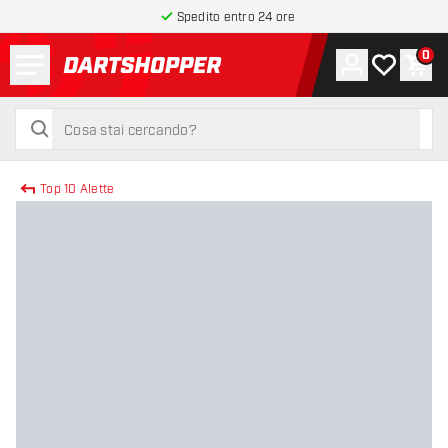
Spedito entro 24 ore
Menu
0
Account
La mia list
Carr
torna alla home page
cerca
cerca
Top 10 Alette