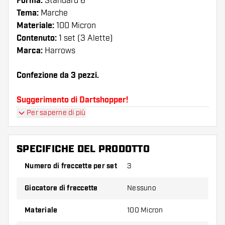
Forma:
Standard 6
Tema:
Marche
Materiale:
100 Micron
Contenuto:
1 set (3 Alette)
Marca:
Harrows
Confezione da 3 pezzi.
Suggerimento di Dartshopper!
Per saperne di più
Assicuratevi di avere a portata di mano un gran
numero di alette e di astine. Questi possono
danneggiarsi o rompersi con l'uso.
SPECIFICHE DEL PRODOTTO
Numero di freccette per set
3
Provate una forma, un materiale o uno
spessore diverso di alette per scoprire quale
Giocatore di freccette
Nessuno
variante vi si addice di più!
Materiale
100 Micron