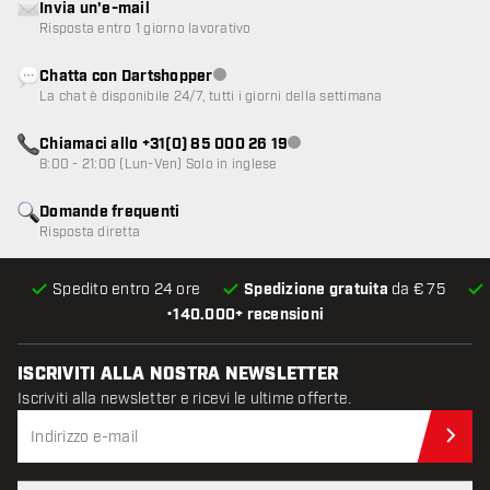
Invia un'e-mail
Risposta entro 1 giorno lavorativo
Chatta con Dartshopper
Servizio clienti non disponibile
La chat è disponibile 24/7, tutti i giorni della settimana
Chiamaci allo +31(0) 85 000 26 19
Servizio clienti non disponibile
8:00 - 21:00 (Lun-Ven) Solo in inglese
Domande frequenti
Risposta diretta
Spedito entro 24 ore
Spedizione gratuita
da € 75
•
140.000+ recensioni
ISCRIVITI ALLA NOSTRA NEWSLETTER
Iscriviti alla newsletter e ricevi le ultime offerte.
Iscr