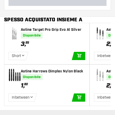
SPESSO ACQUISTATO INSIEME A
Astine Target Pro Grip Evo Al Silver
Asti
k
Disponibile
Disp
3
,
2
,
95
50
Short
Inbetween
AGGIUNGI AL CARR
Astine Harrows Dimplex Nylon Black
Astin
er
Disponibile
Disp
1
,
2
,
80
50
Inbetween
Inbetween
AGGIUNGI AL CARR