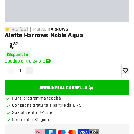
4.6
[
26
]
Marca
:
HARROWS
4.6 stelle di valutazione
Alette Harrows Noble Aqua
1
,
20
Disponibile
Spedito entro 24 ore
-
+
Diminuisci quantità
Aumenta quantità
aggiung
AGGIUNGI AL CARRELLO
Punti programma fedeltà
Consegna gratuita a partire da € 75
Spedito entro 24 ore
Reso entro 30 giorni
+
2