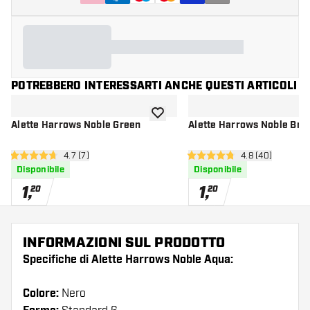
POTREBBERO INTERESSARTI ANCHE QUESTI ARTICOLI
aggiungi alla lista dei desideri
Alette Harrows Noble Green
Alette Harrows Noble Bro
apri pannello recensioni
4.7 (7)
apri pannello re
4.8 (40)
4.7 stelle di valutazione
4.8 stelle di valutazione
Disponibile
Disponibile
1
,
1
,
20
20
INFORMAZIONI SUL PRODOTTO
Specifiche di Alette Harrows Noble Aqua:
Colore:
Nero