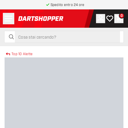
Spedito entro 24 ore
Menu
0
Account
La mia list
Carr
torna alla home page
cerca
cerca
Top 10 Alette