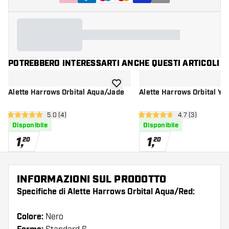
POTREBBERO INTERESSARTI ANCHE QUESTI ARTICOLI
aggiungi alla lista dei desideri
Alette Harrows Orbital Aqua/Jade
Alette Harrows Orbital Ye
apri pannello recensioni
5.0 (4)
apri pannello re
4.7 (3)
5 stelle di valutazione
4.7 stelle di valutazione
Disponibile
Disponibile
1
,
1
,
20
20
INFORMAZIONI SUL PRODOTTO
Specifiche di Alette Harrows Orbital Aqua/Red:
Colore:
Nero