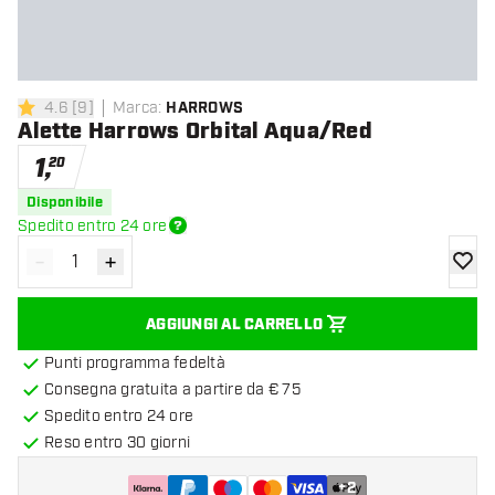
4.6
[
9
]
Marca
:
HARROWS
4.6 stelle di valutazione
Alette Harrows Orbital Aqua/Red
1
,
20
Disponibile
Spedito entro 24 ore
-
+
Diminuisci quantità
Aumenta quantità
aggiung
AGGIUNGI AL CARRELLO
Punti programma fedeltà
Consegna gratuita a partire da € 75
Spedito entro 24 ore
Reso entro 30 giorni
+
2