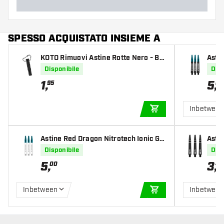
SPESSO ACQUISTATO INSIEME A
KOTO Rimuovi Astine Rotte Nero - Br
Astin
oken Shaft Remover Black
rwyn
Disponibile
Disp
1
,
5
,
95
00
Inbetwee
AGGIUNGI AL CARR
Astine Red Dragon Nitrotech Ionic Ge
Asti
rwyn Price White
Disponibile
Disp
5
,
3
,
00
45
Inbetween
Inbetwee
AGGIUNGI AL CARR