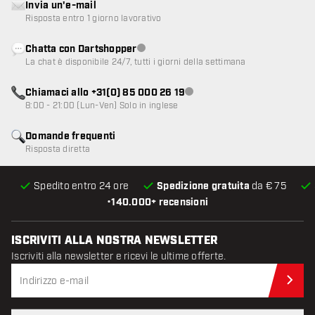
Invia un'e-mail
Risposta entro 1 giorno lavorativo
Chatta con Dartshopper
Servizio clienti non disponibile
La chat è disponibile 24/7, tutti i giorni della settimana
Chiamaci allo +31(0) 85 000 26 19
Servizio clienti non disponibile
8:00 - 21:00 (Lun-Ven) Solo in inglese
Domande frequenti
Risposta diretta
Spedito entro 24 ore
Spedizione gratuita
da € 75
•
140.000+ recensioni
ISCRIVITI ALLA NOSTRA NEWSLETTER
Iscriviti alla newsletter e ricevi le ultime offerte.
Iscr