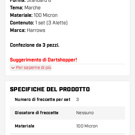
Forma:
Standard 6
Tema:
Marche
Materiale:
100 Micron
Contenuto:
1 set (3 Alette)
Marca:
Harrows
Confezione da 3 pezzi.
Suggerimento di Dartshopper!
Per saperne di più
Assicuratevi di avere a portata di mano un gran
numero di alette e di astine. Questi possono
danneggiarsi o rompersi con l'uso.
SPECIFICHE DEL PRODOTTO
Numero di freccette per set
3
Provate una forma, un materiale o uno
spessore diverso di alette per scoprire quale
Giocatore di freccette
Nessuno
variante vi si addice di più!
Materiale
100 Micron