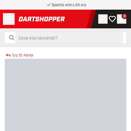
Spedito entro 24 ore
Menu
0
Account
La mia list
Carr
torna alla home page
cerca
cerca
Top 10 Alette