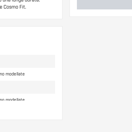
ne Cosmo Fit.
ero di alette e di
l'uso.
erso di alette per
ono modellate
ono modellate