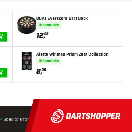
GOAT Everscore Dart Dock
Disponibile
12
,
95
AGGIUNGI AL CARRELLO
Alette Winmau Prism Zeta Collection
Disponibile
8
,
00
AGGIUNGI AL CARRELLO
Spedito entro 24 ore
Spedizione gratuita
da € 75