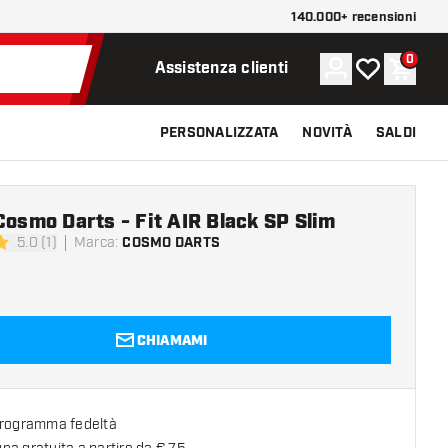
140.000+ recensioni
0
Account
La mia lista d
Carrel
Assistenza clienti
PERSONALIZZATA
NOVITÀ
SALDI
Cosmo Darts - Fit AIR Black SP Slim
5.0 (1)
Marca
:
COSMO DARTS
 valutazione
CHIAMAMI
programma fedeltà