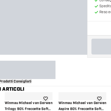
Consegn
Spedit
Reso en
Prodotti Consigliati
 ARTICOLI
i alla lista dei desideri
aggiungi alla lista dei desideri
aggiungi a
Winmau Michael van Gerwen
Winmau Michael van Gerwen
Trilogy 90% Freccette Soft
Aspire 80% Freccette Soft