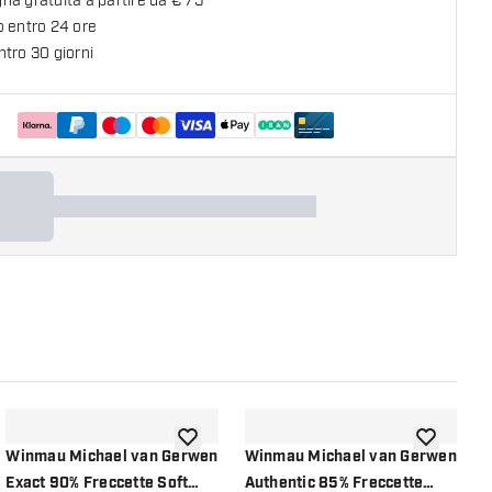
a gratuita a partire da € 75
o entro 24 ore
tro 30 giorni
lla lista dei desideri
aggiungi alla lista dei desideri
aggiungi all
Winmau Michael van Gerwen
Winmau Michael van Gerwen
W
Exact 90% Freccette Soft
Authentic 85% Freccette
EV