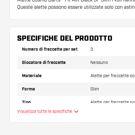
Queste alette possono essere utilizzate solo con asti
Suggerimento di Dartshopper!
Assicuratevi di avere a portata di mano un gran num
SPECIFICHE DEL PRODOTTO
astine. Questi possono danneggiarsi o rompersi con 
Numero di freccette per set
3
Provate una forma, un materiale o uno spessore div
Giocatore di freccette
Nessuno
scoprire quale variante vi si addice di più!
Materiale
Alette per freccette s
Forma
Slim
Tipo
Alette per freccette s
Visualizza tutte le specifiche
Flessibilità
Colore principale