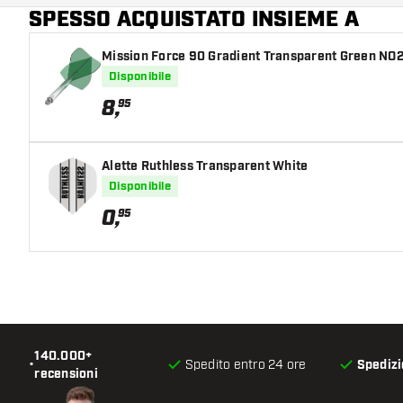
SPESSO ACQUISTATO INSIEME A
Mission Force 90 Gradient Transparent Green NO
Disponibile
8
,
95
Alette Ruthless Transparent White
Disponibile
0
,
95
140.000+
•
Spedito entro 24 ore
Spedizi
recensioni