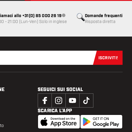
iamaci allo +31(0) 85 000 26 19
Domande frequenti
Servizio clienti non disponibile
00 - 21:00 (Lun-Ven) Solo in inglese
Risposta diretta
ISCRIVITI!
Iscriviti sub
NE
SEGUICI SUI SOCIAL
SCARICA L’APP
tto