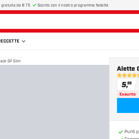
 gratuita da € 75
Sconto con il nostro programma fedeltà
FRECCETTE
lack SP Slim
Alette 
5 stelle di
5
,
95
Esaurito
Punti 