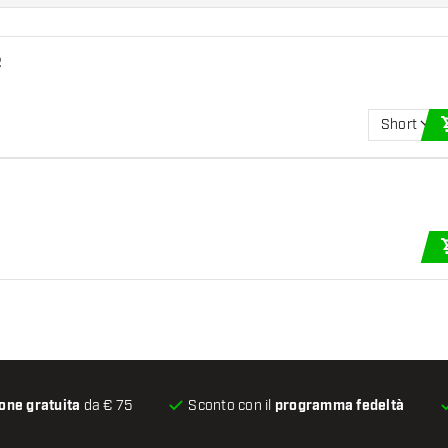
2
Short
one gratuita
da € 75
Sconto con il
programma fedeltà