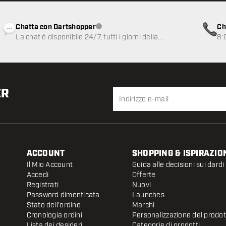
Chatta con Dartshopper
Ch
Servizio clienti non disponibile
La chat è disponibile 24/7, tutti i giorni della
8:
settimana
ER
ACCOUNT
SHOPPING & ISPIRAZIO
Il Mio Account
Guida alle decisioni sui dardi
Accedi
Offerte
Registrati
Nuovi
Password dimenticata
Launches
Stato dell'ordine
Marchi
Cronologia ordini
Personalizzazione del prodo
Lista dei desideri
Categorie di prodotti