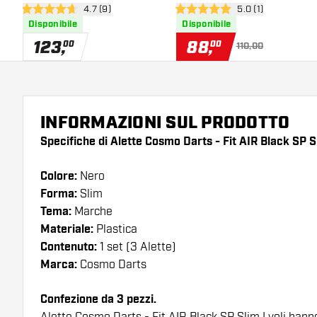
apri pannello recensioni
4.7 (9)
apri pannello recen
5.0 (1)
Soft Darts
Darts
4.7 stelle di valutazione
5 stelle di valutazione
Disponibile
Disponibile
123
,
88
,
00
00
110,00
INFORMAZIONI SUL PRODOTTO
Specifiche di Alette Cosmo Darts - Fit AIR Black SP S
Colore:
Nero
Forma:
Slim
Tema:
Marche
Materiale:
Plastica
Contenuto:
1 set (3 Alette)
Marca:
Cosmo Darts
Confezione da 3 pezzi.
Alette Cosmo Darts - Fit AIR Black SP Slim I voli hann