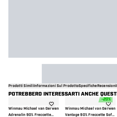
Prodotti Simili
Informazioni Sul Prodotto
Specifiche
Recensioni
POTREBBERO INTERESSARTI ANCHE QUESTI
-
20
%
aggiungi alla lista dei desideri
aggiung
Winmau Michael van Gerwen
Winmau Michael van Gerwen
Adrenalin 90% Freccette
Vantage 90% Freccette Soft