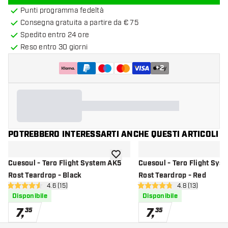
Punti programma fedeltà
Consegna gratuita a partire da € 75
Spedito entro 24 ore
Reso entro 30 giorni
+
2
POTREBBERO INTERESSARTI ANCHE QUESTI ARTICOLI
aggiungi alla lista dei desideri
Cuesoul - Tero Flight System AK5
Cuesoul - Tero Flight Sys
Rost Teardrop - Black
Rost Teardrop - Red
apri pannello recensioni
4.6 (15)
apri pannello re
4.8 (13)
4.6 stelle di valutazione
4.8 stelle di valutazione
Disponibile
Disponibile
7
,
7
,
35
35