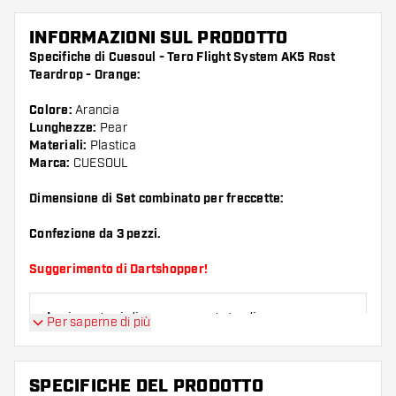
INFORMAZIONI SUL PRODOTTO
Specifiche di Cuesoul - Tero Flight System AK5 Rost
Teardrop - Orange:
Colore:
Arancia
Lunghezze:
Pear
Materiali:
Plastica
Marca:
CUESOUL
Dimensione di Set combinato per freccette:
Confezione da 3 pezzi.
Suggerimento di Dartshopper!
Assicuratevi di avere a portata di mano un gran
Per saperne di più
numero di alette e di astine. Questi possono
danneggiarsi o rompersi con l'uso.
SPECIFICHE DEL PRODOTTO