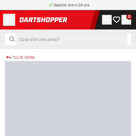
Spedito entro 24 ore
Menu
0
Account
La mia list
Carr
torna alla home page
cerca
cerca
Top 10 Alette