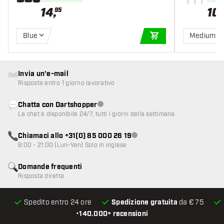
14
,
10
,
95
Blue
Medium
AGGIUNGI AL CARR
Invia un'e-mail
Risposta entro 1 giorno lavorativo
Chatta con Dartshopper
Servizio clienti non disponibile
La chat è disponibile 24/7, tutti i giorni della settimana
Chiamaci allo +31(0) 85 000 26 19
Servizio clienti non disponibile
8:00 - 21:00 (Lun-Ven) Solo in inglese
Domande frequenti
Risposta diretta
Spedito entro 24 ore
Spedizione gratuita
da € 75
•
140.000+ recensioni