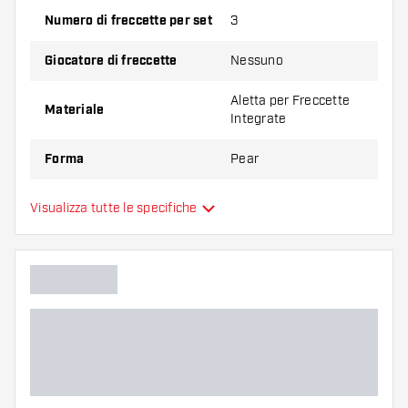
Provate una forma, un materiale o uno
Numero di freccette per set
3
spessore diverso di alette per scoprire quale
variante vi si addice di più!
Giocatore di freccette
Nessuno
Aletta per Freccette
Materiale
Integrate
Forma
Pear
Aletta per Freccette
Visualizza tutte le specifiche
Tipo
Integrate
Flessibilità
Colore principale
Lunghezza del shaft