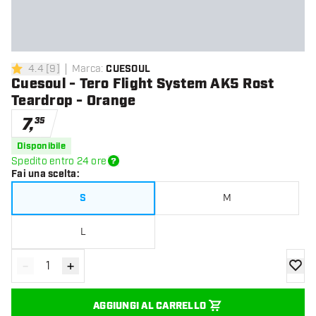
4.4
[
9
]
Marca
:
CUESOUL
4.4 stelle di valutazione
Cuesoul - Tero Flight System AK5 Rost
Teardrop - Orange
7
,
35
Disponibile
Spedito entro 24 ore
Fai una scelta
:
S
M
L
-
+
Diminuisci quantità
Aumenta quantità
aggiung
AGGIUNGI AL CARRELLO