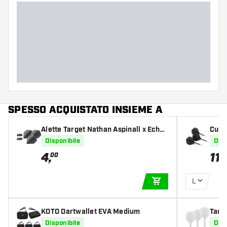
SPESSO ACQUISTATO INSIEME A
Alette Target Nathan Aspinall x Echo
Cues
3 Set NO2
light
Disponibile
Disp
4
,
11
,
00
3
L
AGGIUNGI AL CARR
KOTO Dartwallet EVA Medium
Targ
Disponibile
Disp