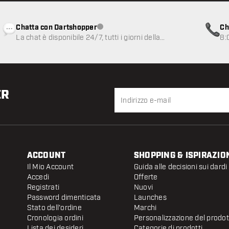
Chatta con Dartshopper
Ch
Servizio clienti non disponibile
La chat è disponibile 24/7, tutti i giorni della
8:
settimana
ER
ACCOUNT
SHOPPING & ISPIRAZIO
Il Mio Account
Guida alle decisioni sui dardi
Accedi
Offerte
Registrati
Nuovi
Password dimenticata
Launches
Stato dell'ordine
Marchi
Cronologia ordini
Personalizzazione del prodo
Lista dei desideri
Categorie di prodotti