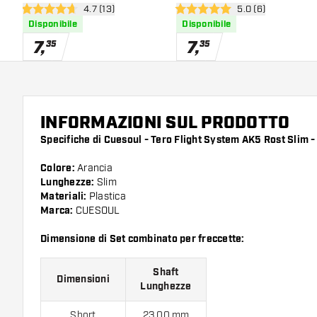
apri pannello recensioni
4.7 (13)
apri pannello rece
5.0 (6)
4.7 stelle di valutazione
5 stelle di valutazione
Disponibile
Disponibile
7
,
7
,
35
35
INFORMAZIONI SUL PRODOTTO
Specifiche di Cuesoul - Tero Flight System AK5 Rost Slim -
Colore:
Arancia
Lunghezze:
Slim
Materiali:
Plastica
Marca:
CUESOUL
Dimensione di Set combinato per freccette:
Shaft
Dimensioni
Lunghezze
Short
23.00 mm