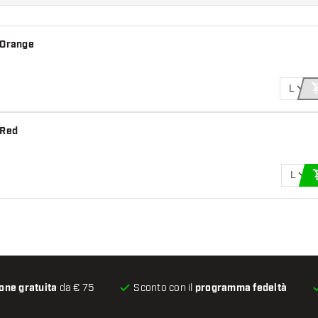
 Orange
L
 Red
L
one gratuita
da € 75
Sconto con il
programma fedeltà