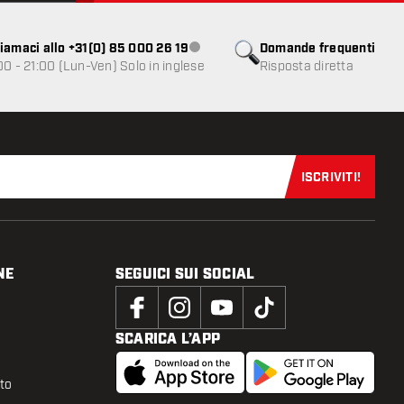
iamaci allo +31(0) 85 000 26 19
Domande frequenti
Servizio clienti non disponibile
00 - 21:00 (Lun-Ven) Solo in inglese
Risposta diretta
ISCRIVITI!
Iscriviti sub
NE
SEGUICI SUI SOCIAL
SCARICA L’APP
tto