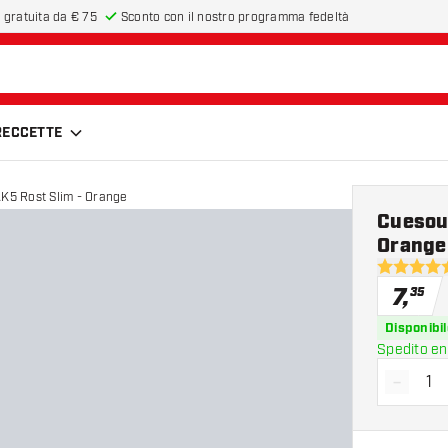
 gratuita da € 75
Sconto con il nostro programma fedeltà
FRECCETTE
AK5 Rost Slim - Orange
Cuesoul
Orange
4.5 stelle 
7
,
35
Disponibil
Spedito en
-
Diminui