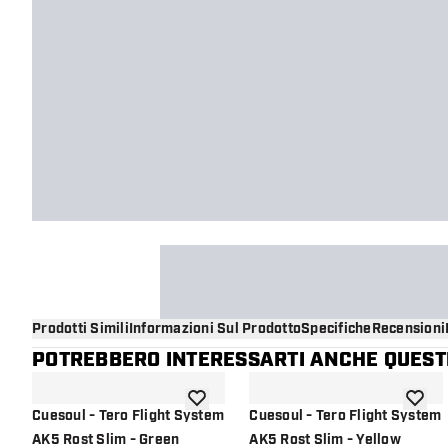
Prodotti Simili
Informazioni Sul Prodotto
Specifiche
Recensioni
POTREBBERO INTERESSARTI ANCHE QUESTI
aggiungi alla lista dei desideri
aggiung
Cuesoul - Tero Flight System
Cuesoul - Tero Flight System
AK5 Rost Slim - Green
AK5 Rost Slim - Yellow