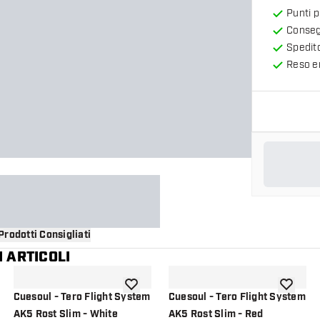
Punti 
Consegn
Spedit
Reso en
Prodotti Consigliati
 ARTICOLI
i alla lista dei desideri
aggiungi alla lista dei desideri
aggiungi a
Cuesoul - Tero Flight System
Cuesoul - Tero Flight System
AK5 Rost Slim - White
AK5 Rost Slim - Red