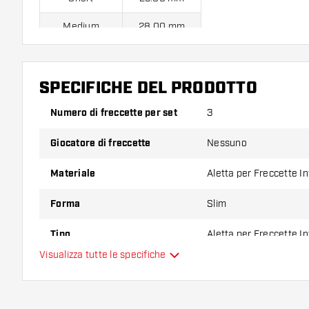
Medium
28.00 mm
Long
33.00 mm
SPECIFICHE DEL PRODOTTO
Confezione da 3 pezzi.
Numero di freccette per set
3
Suggerimento di Dartshopper!
Giocatore di freccette
Nessuno
Assicuratevi di avere a portata di mano un gran num
Materiale
Aletta per Freccette I
astine. Questi possono danneggiarsi o rompersi con 
Forma
Slim
Provate una forma, un materiale o uno spessore div
Tipo
Aletta per Freccette I
scoprire quale variante vi si addice di più!
Visualizza tutte le specifiche
Flessibilità
Colore principale