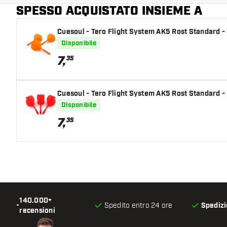
SPESSO ACQUISTATO INSIEME A
Cuesoul - Tero Flight System AK5 Rost Standard -
Disponibile
7
,
35
Cuesoul - Tero Flight System AK5 Rost Standard -
Disponibile
7
,
35
140.000+
•
Spedito entro 24 ore
Spedizi
recensioni