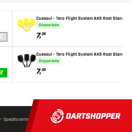
Cuesoul - Tero Flight System AK5 Rost Standard 
Disponibile
7
,
35
AGGIUNGI AL CARRELLO
Cuesoul - Tero Flight System AK5 Rost Standard 
Disponibile
7
,
35
AGGIUNGI AL CARRELLO
Spedito entro 24 ore
Spedizione gratuita
da € 75