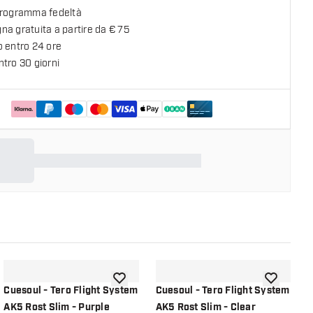
programma fedeltà
a gratuita a partire da € 75
o entro 24 ore
tro 30 giorni
lla lista dei desideri
aggiungi alla lista dei desideri
aggiungi all
Cuesoul - Tero Flight System
Cuesoul - Tero Flight System
C
AK5 Rost Slim - Purple
AK5 Rost Slim - Clear
A