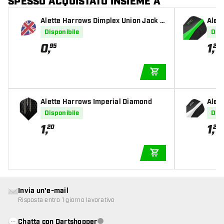
SPESSO ACQUISTATO INSIEME A
Alette Harrows Dimplex Union Jack P
Alet
ear
Disponibile
Disp
0
,
1
,
95
20
AGGIUNGI AL CARR
Alette Harrows Imperial Diamond
Alet
Disponibile
Disp
1
,
1
,
20
20
AGGIUNGI AL CARR
Invia un'e-mail
Risposta entro 1 giorno lavorativo
Chatta con Dartshopper