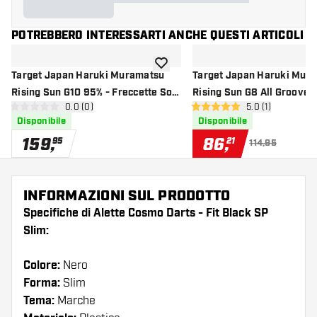
POTREBBERO INTERESSARTI ANCHE QUESTI ARTICOLI
aggiungi alla lista dei desideri
Target Japan Haruki Muramatsu
Target Japan Haruki Mur
Rising Sun G10 95% - Freccette Soft
Rising Sun G8 All Groove
apri pannello recensioni
0.0 (0)
apri pannello re
5.0 (1)
Darts
Freccette Soft Darts
0 stelle di valutazione
5 stelle di valutazione
Disponibile
Disponibile
159
,
86
,
95
21
114,95
INFORMAZIONI SUL PRODOTTO
Specifiche di Alette Cosmo Darts - Fit Black SP
Slim:
Colore:
Nero
Forma:
Slim
Tema:
Marche