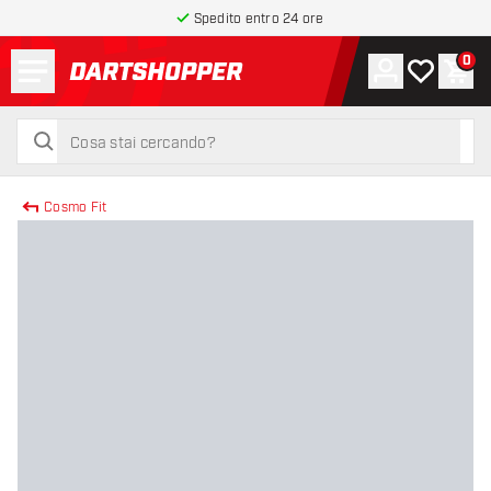
Spedito entro 24 ore
Menu
0
Account
La mia list
Carr
torna alla home page
cerca
cerca
Cosmo Fit