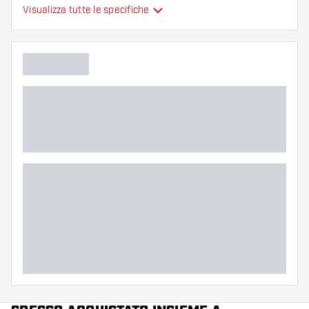
Alette per freccette
Visualizza tutte le specifiche
Tipo
sono modellate
Flessibilità
Colore principale