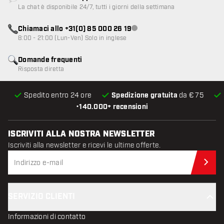
Servizio clienti non disponibile
La chat è disponibile 24/7, tutti i giorni della settimana
Chiamaci allo +31(0) 85 000 26 19
Servizio clienti non disponibile
8:00 - 21:00 (Lun-Ven) Solo in inglese
Domande frequenti
Risposta diretta
Spedito entro 24 ore
Spedizione gratuita
da € 75
•
140.000+ recensioni
ISCRIVITI ALLA NOSTRA NEWSLETTER
Iscriviti alla newsletter e ricevi le ultime offerte.
Iscr
SERVIZIO CLIENTI
Informazioni di contatto