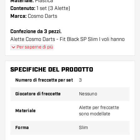
Materiale:
Plastica
Contenuto:
1 set (3 Alette)
Marca:
Cosmo Darts
Confezione da 3 pezzi.
Alette Cosmo Darts - Fit Black SP Slim I voli hanno
una lunga durata. Queste alette possono essere
Per saperne di più
utilizzate solo con astine Cosmo Fit.
SPECIFICHE DEL PRODOTTO
Suggerimento di Dartshopper!
Numero di freccette per set
3
Assicuratevi di avere a portata di mano un gran
numero di alette e di astine. Questi possono
Giocatore di freccette
Nessuno
danneggiarsi o rompersi con l'uso.
Alette per freccette
Materiale
sono modellate
Provate una forma, un materiale o uno
spessore diverso di alette per scoprire quale
Forma
Slim
variante vi si addice di più!