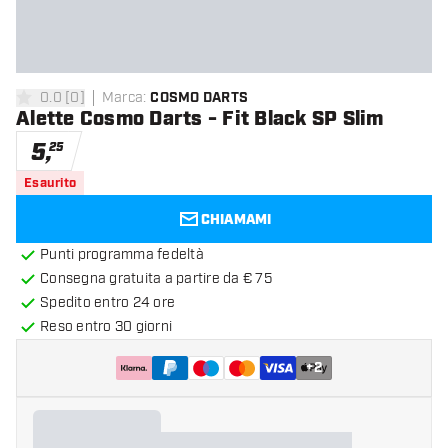
0.0
[
0
]
Marca
:
COSMO DARTS
0 stelle di valutazione
Alette Cosmo Darts - Fit Black SP Slim
5
,
25
Esaurito
CHIAMAMI
Punti programma fedeltà
Consegna gratuita a partire da € 75
Spedito entro 24 ore
Reso entro 30 giorni
+
2