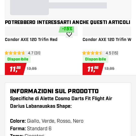
POTREBBERO INTERESSARTI ANCHE QUESTI ARTICOLI
-
15
%
aggiungi alla lista dei desideri
Condor AXE 120 Trifin Red
Condor AXE 120 Trifin Whi
apri pannello recensioni
4.7 (31)
apri pannello re
4.5 (15)
4.7 stelle di valutazione
4.5 stelle di valutazione
Disponibile
Disponibile
11
,
11
,
86
86
13,95
13,95
INFORMAZIONI SUL PRODOTTO
Specifiche di Alette Cosmo Darts Fit Flight Air
Darius Labanauskas Shape:
Colore:
Giallo, Verde, Rosso, Nero
Forma:
Standard 6