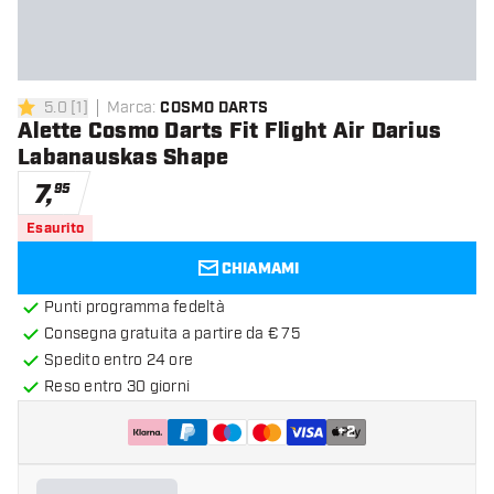
5.0
[
1
]
Marca
:
COSMO DARTS
5 stelle di valutazione
Alette Cosmo Darts Fit Flight Air Darius
Labanauskas Shape
7
,
95
Esaurito
CHIAMAMI
Punti programma fedeltà
Consegna gratuita a partire da € 75
Spedito entro 24 ore
Reso entro 30 giorni
+
2