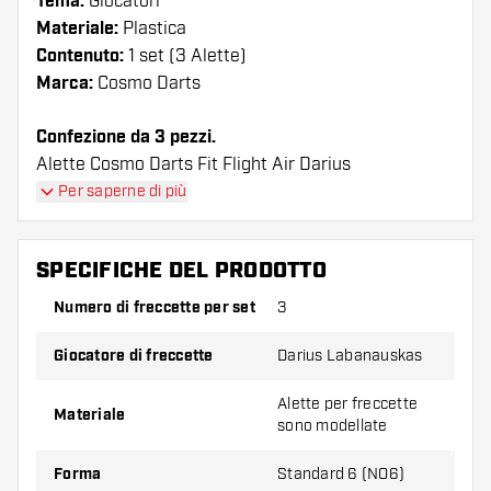
Tema:
Giocatori
Materiale:
Plastica
Contenuto:
1 set (3 Alette)
Marca:
Cosmo Darts
Confezione da 3 pezzi.
Alette Cosmo Darts Fit Flight Air Darius
Labanauskas Shape I voli hanno una lunga durata.
Per saperne di più
Queste alette possono essere utilizzate solo con
astine Cosmo Fit.
SPECIFICHE DEL PRODOTTO
Suggerimento di Dartshopper!
Numero di freccette per set
3
Assicuratevi di avere a portata di mano un gran
Giocatore di freccette
Darius Labanauskas
numero di alette e di astine. Questi possono
danneggiarsi o rompersi con l'uso.
Alette per freccette
Materiale
sono modellate
Provate una forma, un materiale o uno
Forma
Standard 6 (NO6)
spessore diverso di alette per scoprire quale