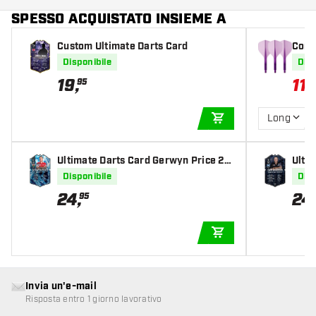
SPESSO ACQUISTATO INSIEME A
Custom Ultimate Darts Card
Cond
Disponibile
Disp
19
,
11
,
95
8
Long
AGGIUNGI AL CARR
Ultimate Darts Card Gerwyn Price 20
Ulti
25
Disponibile
Disp
24
,
24
95
AGGIUNGI AL CARR
Invia un'e-mail
Risposta entro 1 giorno lavorativo