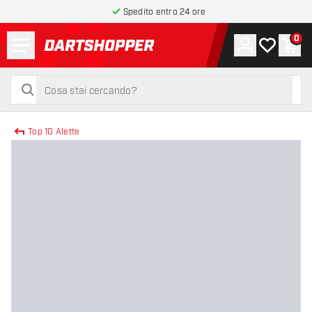
Spedito entro 24 ore
Menu
0
Account
La mia list
Carr
torna alla home page
cerca
cerca
Top 10 Alette