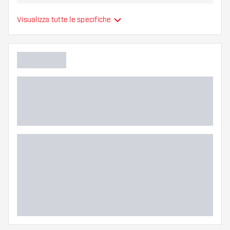
variante vi si addice di più!
Alette per freccette
Visualizza tutte le specifiche
Tipo
sono modellate
Flessibilità
Colori aggiuntivi
Colore principale