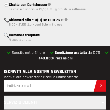
Chatta con Dartshopper
Servizio clienti non disponibile
La chat è disponibile 24/7, tutti i giorni della settimana
Chiamaci allo +31(0) 85 000 26 19
Servizio clienti non disponibile
8:00 - 21:00 (Lun-Ven) Solo in inglese
Domande frequenti
Risposta diretta
Spedito entro 24 ore
Spedizione gratuita
da € 75
•
140.000+ recensioni
ISCRIVITI ALLA NOSTRA NEWSLETTER
Iscriviti alla newsletter e ricevi le ultime offerte.
Iscr
SERVIZIO CLIENTI