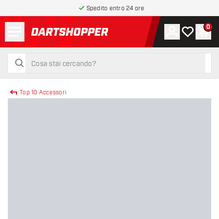
Spedito entro 24 ore
Menu
0
Account
La mia list
Carr
torna alla home page
cerca
cerca
Top 10 Accessori