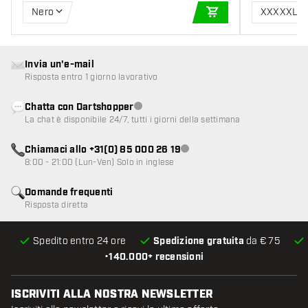
Nero
XXXXXL
AGGIUNGI AL CARR
Invia un'e-mail
Risposta entro 1 giorno lavorativo
Chatta con Dartshopper
Servizio clienti non disponibile
La chat è disponibile 24/7, tutti i giorni della settimana
Chiamaci allo +31(0) 85 000 26 19
Servizio clienti non disponibile
8:00 - 21:00 (Lun-Ven) Solo in inglese
Domande frequenti
Risposta diretta
Spedito entro 24 ore
Spedizione gratuita
da € 75
•
140.000+ recensioni
ISCRIVITI ALLA NOSTRA NEWSLETTER