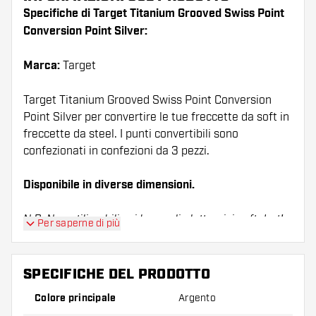
Specifiche di Target Titanium Grooved Swiss Point
Conversion Point Silver:
Marca:
Target
Target Titanium Grooved Swiss Point Conversion
Point Silver per convertire le tue freccette da soft in
freccette da steel. I punti convertibili sono
confezionati in confezioni da 3 pezzi.
Disponibile in diverse dimensioni.
N.B. Non utilizzabili sui bersagli elettronici soft dart!
Per saperne di più
SPECIFICHE DEL PRODOTTO
Colore principale
Argento