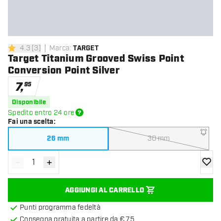
4.3
[
3
]
Marca
:
TARGET
4.3 stelle di valutazione
Target Titanium Grooved Swiss Point
Conversion Point Silver
7
,
95
Disponibile
Spedito entro 24 ore
Fai una scelta
:
26 mm
30 mm
-
+
Diminuisci quantità
Aumenta quantità
aggiung
AGGIUNGI AL CARRELLO
Punti programma fedeltà
Consegna gratuita a partire da € 75