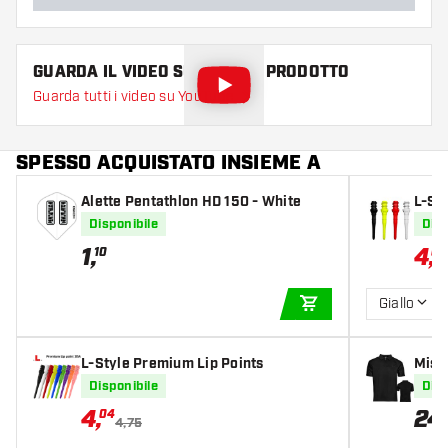
GUARDA IL VIDEO SU QUESTO PRODOTTO
Guarda tutti i video su YouTube
SPESSO ACQUISTATO INSIEME A
Alette Pentathlon HD 150 - White
L-St
ips
Disponibile
Disp
1
,
4
,
10
04
Giallo
AGGIUNGI AL CARR
L-Style Premium Lip Points
Missi
mica
Disponibile
Disp
4
,
24
04
4,75