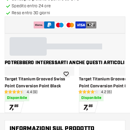
Spedito entro 24 ore
Reso entro 30 giorni
+
2
POTREBBERO INTERESSARTI ANCHE QUESTI ARTICOLI
aggiungi alla lista dei desideri
Target Titanium Grooved Swiss
Target Titanium Grooved 
Point Conversion Point Black
Point Conversion Point Go
apri pannello recensioni
4.4 (9)
apri pannello re
4.2 (6)
4.4 stelle di valutazione
4.2 stelle di valutazione
Disponibile
Disponibile
7
,
7
,
95
95
INFORMAZIONI SUL PRODOTTO