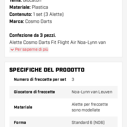
Tema:
Giocatori
Materiale:
Plastica
Contenuto:
1 set (3 Alette)
Marca:
Cosmo Darts
Confezione da 3 pezzi.
Alette Cosmo Darts Fit Flight Air Noa-Lynn van
Leuven Shape I voli hanno una lunga durata. Queste
Per saperne di più
alette possono essere utilizzate solo con astine
Cosmo Fit.
SPECIFICHE DEL PRODOTTO
Suggerimento di Dartshopper!
Numero di freccette per set
3
Assicuratevi di avere a portata di mano un gran
Giocatore di freccette
Noa-Lynn van Leuven
numero di alette e di astine. Questi possono
danneggiarsi o rompersi con l'uso.
Alette per freccette
Materiale
sono modellate
Provate una forma, un materiale o uno
Forma
Standard 6 (NO6)
spessore diverso di alette per scoprire quale