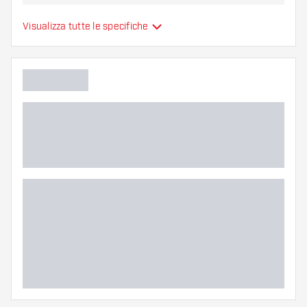
variante vi si addice di più!
Alette per freccette
Visualizza tutte le specifiche
Tipo
sono modellate
Flessibilità
Colori aggiuntivi
Colore principale