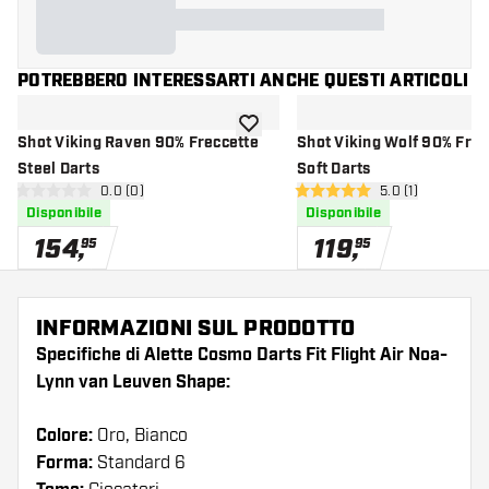
POTREBBERO INTERESSARTI ANCHE QUESTI ARTICOLI
aggiungi alla lista dei desideri
Shot Viking Raven 90% Freccette
Shot Viking Wolf 90% Freccette
Steel Darts
Soft Darts
apri pannello recensioni
0.0 (0)
apri pannello re
5.0 (1)
0 stelle di valutazione
5 stelle di valutazione
Disponibile
Disponibile
154
,
119
,
95
95
INFORMAZIONI SUL PRODOTTO
Specifiche di Alette Cosmo Darts Fit Flight Air Noa-
Lynn van Leuven Shape:
Colore:
Oro, Bianco
Forma:
Standard 6