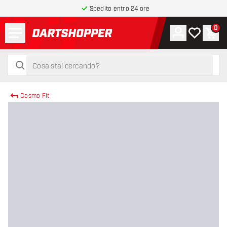
Spedito entro 24 ore
Menu
0
Account
La mia list
Carr
torna alla home page
cerca
cerca
Cosmo Fit