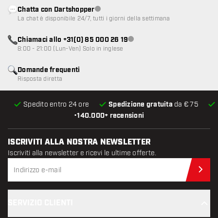
Chatta con Dartshopper
Servizio clienti non disponibile
La chat è disponibile 24/7, tutti i giorni della settimana
Chiamaci allo +31(0) 85 000 26 19
Servizio clienti non disponibile
8:00 - 21:00 (Lun-Ven) Solo in inglese
Domande frequenti
Risposta diretta
Spedito entro 24 ore
Spedizione gratuita
da € 75
•
140.000+ recensioni
ISCRIVITI ALLA NOSTRA NEWSLETTER
Iscriviti alla newsletter e ricevi le ultime offerte.
Iscr
SERVIZIO CLIENTI