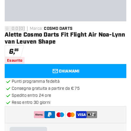
0.0
[
0
]
Marca
:
COSMO DARTS
0 stelle di valutazione
Alette Cosmo Darts Fit Flight Air Noa-Lynn
van Leuven Shape
6
,
95
Esaurito
CHIAMAMI
Punti programma fedeltà
Consegna gratuita a partire da € 75
Spedito entro 24 ore
Reso entro 30 giorni
+
2