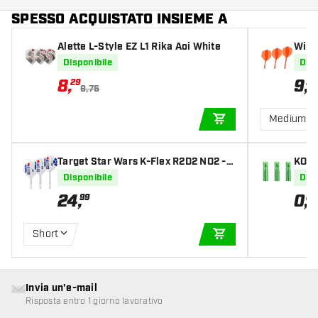
SPESSO ACQUISTATO INSIEME A
Alette L-Style EZ L1 Rika Aoi White
Winm
Disponibile
Disp
8
,
9
,
29
50
9,75
Medium
AGGIUNGI AL CARR
Target Star Wars K-Flex R2D2 NO2 - A
KOTO
lette per Freccette
r Gr
Disponibile
Disp
24
,
0
,
99
85
Short
AGGIUNGI AL CARR
Invia un'e-mail
Risposta entro 1 giorno lavorativo