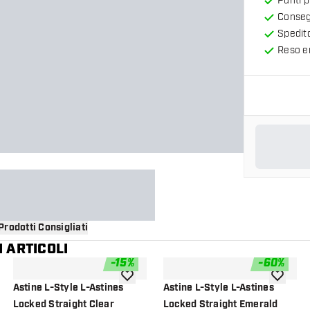
Punti 
Consegn
Spedit
Reso en
Prodotti Consigliati
 ARTICOLI
-
15
%
-
60
%
i alla lista dei desideri
aggiungi alla lista dei desideri
aggiungi a
Astine L-Style L-Astines
Astine L-Style L-Astines
Locked Straight Clear
Locked Straight Emerald