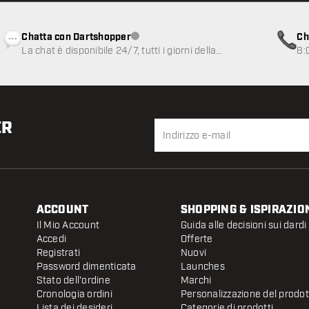
Chatta con Dartshopper
Ch
Servizio clienti non disponibile
La chat è disponibile 24/7, tutti i giorni della
8:
settimana
ER
ACCOUNT
SHOPPING & ISPIRAZIO
Il Mio Account
Guida alle decisioni sui dardi
Accedi
Offerte
Registrati
Nuovi
Password dimenticata
Launches
Stato dell'ordine
Marchi
Cronologia ordini
Personalizzazione del prodo
Lista dei desideri
Categorie di prodotti