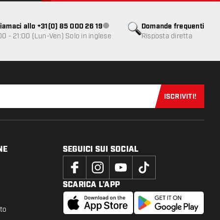
iamaci allo +31(0) 85 000 26 19
Domande frequenti
Servizio clienti non disponibile
00 - 21:00 (Lun-Ven) Solo in inglese
Risposta diretta
ISCRIVITI!
Iscriviti sub
NE
SEGUICI SUI SOCIAL
SCARICA L’APP
tto