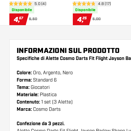
apri pannello recensioni
5.0 (4)
apri pannello rece
4.8 (17)
5 stelle di valutazione
4.8 stelle di valutazione
Disponibile
Disponibile
4
,
4
,
67
25
5,50
5,00
INFORMAZIONI SUL PRODOTTO
Specifiche di Alette Cosmo Darts Fit Flight Jayson B
Colore:
Oro, Argento, Nero
Forma:
Standard 6
Tema:
Giocatori
Materiale:
Plastica
Contenuto:
1 set (3 Alette)
Marca:
Cosmo Darts
Confezione da 3 pezzi.
Alette Cosmo Darts Fit Flight Jayson Barlow Shape I 