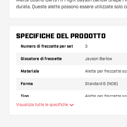
durata. Queste alette possono essere utilizzate solo 
Suggerimento di Dartshopper!
Assicuratevi di avere a portata di mano un gran num
SPECIFICHE DEL PRODOTTO
astine. Questi possono danneggiarsi o rompersi con 
Numero di freccette per set
3
Provate una forma, un materiale o uno spessore div
Giocatore di freccette
Jayson Barlow
scoprire quale variante vi si addice di più!
Materiale
Alette per freccette s
Forma
Standard 6 (NO6)
Tipo
Alette per freccette s
Visualizza tutte le specifiche
Flessibilità
Colori aggiuntivi