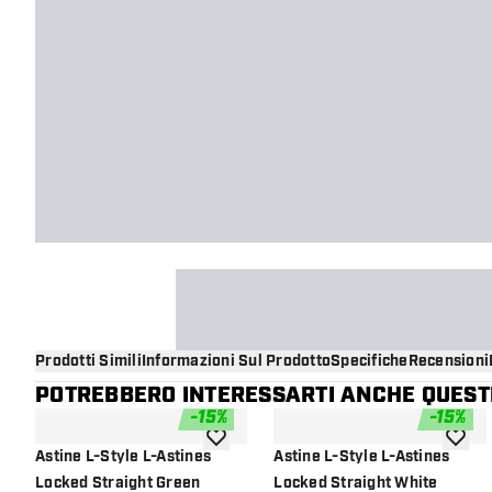
Prodotti Simili
Informazioni Sul Prodotto
Specifiche
Recensioni
POTREBBERO INTERESSARTI ANCHE QUESTI
-
15
%
-
15
%
aggiungi alla lista dei desideri
aggiung
Astine L-Style L-Astines
Astine L-Style L-Astines
Locked Straight Green
Locked Straight White