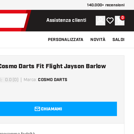
140.000+ recensioni
0
Account
La mia lista d
Carrel
Assistenza clienti
PERSONALIZZATA
NOVITÀ
SALDI
Cosmo Darts Fit Flight Jayson Barlow
0.0 (0)
Marca
:
COSMO DARTS
 valutazione
CHIAMAMI