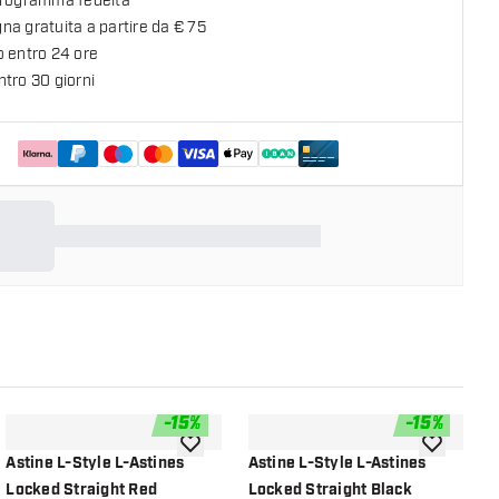
programma fedeltà
a gratuita a partire da € 75
o entro 24 ore
tro 30 giorni
-
15
%
-
15
%
lla lista dei desideri
aggiungi alla lista dei desideri
aggiungi all
Astine L-Style L-Astines
Astine L-Style L-Astines
A
Locked Straight Red
Locked Straight Black
L