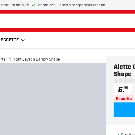
 gratuita da € 75
Sconto con il nostro programma fedeltà
FRECCETTE
rts Fit Flight Jayson Barlow Shape
Alette 
Shape
0 stelle di
6
,
95
Esaurito