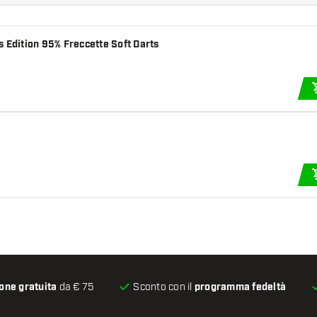
Target Japan Phil Taylor Power Gen 10 Super Darts Edition 95% Freccette Soft Darts
one gratuita
da € 75
Sconto con il
programma fedeltà