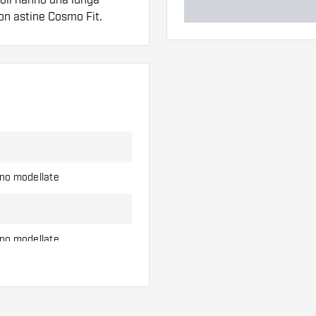
con astine Cosmo Fit.
ero di alette e di
l'uso.
erso di alette per
ono modellate
ono modellate