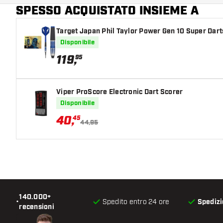
SPESSO ACQUISTATO INSIEME A
Colore principale
Disponibile
119
,
95
Viper ProScore Electronic Dart Scorer
Disponibile
40
,
45
44,95
140.000+
•
Spedito entro 24 ore
Spedizi
recensioni