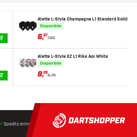
Alette L-Style Champagne L1 Standard Solid Bla
Disponibile
6
,
37
7,50
AGGIUNGI AL CARRELLO
Alette L-Style EZ L1 Rika Aoi White
Disponibile
8
,
29
9,75
AGGIUNGI AL CARRELLO
Spedito entro 24 ore
Spedizione gratuita
da € 75