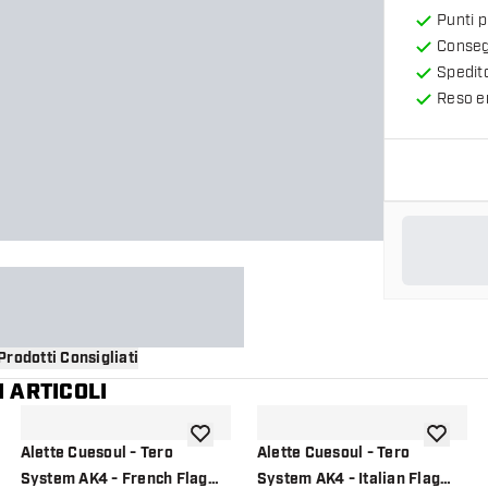
Punti 
Consegn
Spedit
Reso en
Prodotti Consigliati
 ARTICOLI
i alla lista dei desideri
aggiungi alla lista dei desideri
aggiungi a
Alette Cuesoul - Tero
Alette Cuesoul - Tero
System AK4 - French Flag
System AK4 - Italian Flag