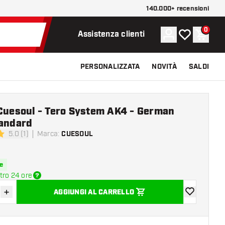
140.000+ recensioni
0
Account
La mia lista d
Carrel
Assistenza clienti
PERSONALIZZATA
NOVITÀ
SALDI
 Cuesoul - Tero System AK4 - German
tandard
5.0 (1)
Marca
:
CUESOUL
 valutazione
e
tro 24 ore
+
AGGIUNGI AL CARRELLO
sci quantità
Aumenta quantità
aggiungi alla