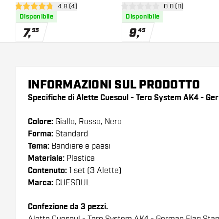
apri pannello recensioni
4.8 (4)
apri pannello rece
0.0 (0)
Standard
Standard
4.8 stelle di valutazione
0 stelle di valutazione
Disponibile
Disponibile
7
,
9
,
55
45
INFORMAZIONI SUL PRODOTTO
Specifiche di Alette Cuesoul - Tero System AK4 - Ge
Colore:
Giallo, Rosso, Nero
Forma:
Standard
Tema:
Bandiere e paesi
Materiale:
Plastica
Contenuto:
1 set (3 Alette)
Marca:
CUESOUL
Confezione da 3 pezzi.
Alette Cuesoul - Tero System AK4 - German Flag Stan