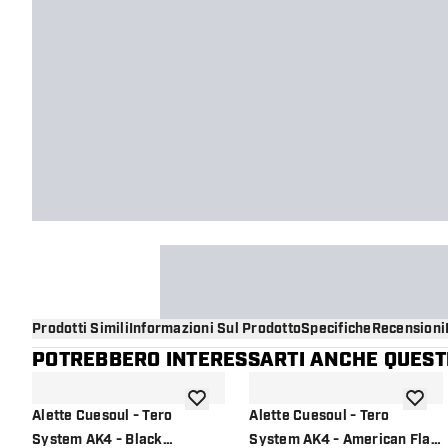
Prodotti Simili
Informazioni Sul Prodotto
Specifiche
Recensioni
POTREBBERO INTERESSARTI ANCHE QUESTI
aggiungi alla lista dei desideri
aggiung
Alette Cuesoul - Tero
Alette Cuesoul - Tero
System AK4 - Black
System AK4 - American Flag