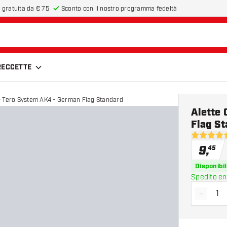
 gratuita da € 75
Sconto con il nostro programma fedeltà
FRECCETTE
- Tero System AK4 - German Flag Standard
Alette
Flag S
5 stelle di
9
,
45
Disponibil
Spedito en
-
Diminui