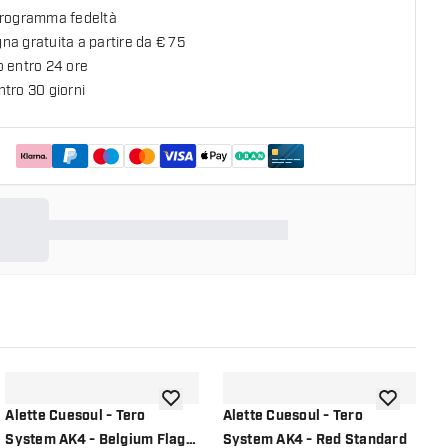
programma fedeltà
a gratuita a partire da € 75
o entro 24 ore
tro 30 giorni
lla lista dei desideri
aggiungi alla lista dei desideri
aggiungi all
Alette Cuesoul - Tero
Alette Cuesoul - Tero
A
System AK4 - Belgium Flag
System AK4 - Red Standard
S