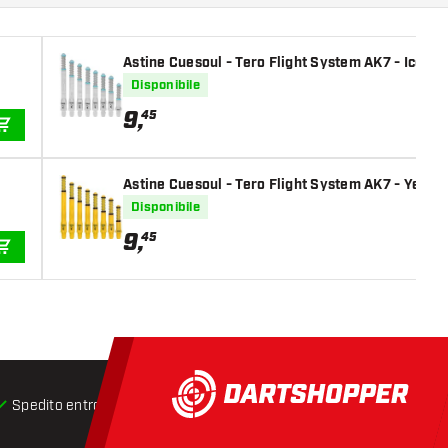
Astine Cuesoul - Tero Flight System AK7 - Ice Cl
Disponibile
9
,
45
AGGIUNGI AL CARRELLO
Astine Cuesoul - Tero Flight System AK7 - Yello
Disponibile
9
,
45
AGGIUNGI AL CARRELLO
Spedito entro 24 ore
Spedizione gratuita
da € 75