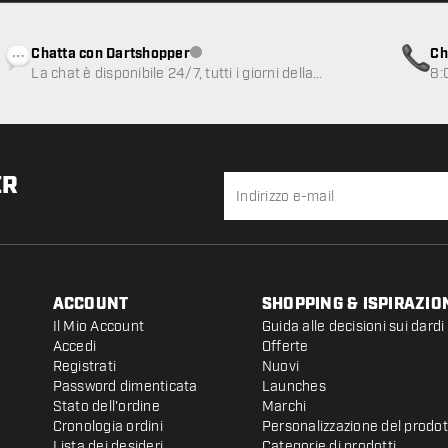
Chatta con Dartshopper
Ch
Servizio clienti non disponibile
La chat è disponibile 24/7, tutti i giorni della
8:
settimana
ER
ACCOUNT
SHOPPING & ISPIRAZIO
Il Mio Account
Guida alle decisioni sui dardi
Accedi
Offerte
Registrati
Nuovi
Password dimenticata
Launches
Stato dell'ordine
Marchi
Cronologia ordini
Personalizzazione del prodo
Lista dei desideri
Categorie di prodotti