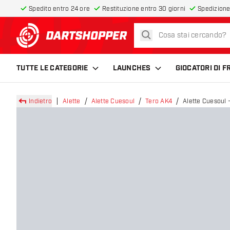
Spedito entro 24 ore
Restituzione entro 30 giorni
Spedizione
cerca
torna alla home page
TUTTE LE CATEGORIE
LAUNCHES
GIOCATORI DI 
Indietro
Alette
Alette Cuesoul
Tero AK4
Alette Cuesoul 