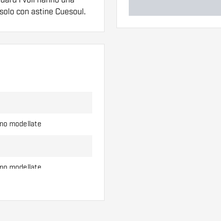
 solo con astine Cuesoul.
ero di alette e di
l'uso.
erso di alette per
ono modellate
ono modellate