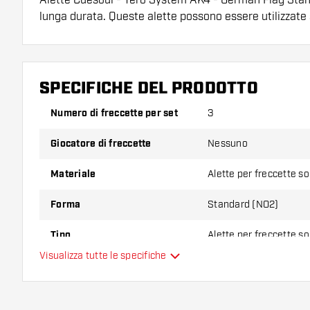
lunga durata. Queste alette possono essere utilizzate
Suggerimento di Dartshopper!
Assicuratevi di avere a portata di mano un gran num
SPECIFICHE DEL PRODOTTO
astine. Questi possono danneggiarsi o rompersi con 
Numero di freccette per set
3
Provate una forma, un materiale o uno spessore div
Giocatore di freccette
Nessuno
scoprire quale variante vi si addice di più!
Materiale
Alette per freccette s
Forma
Standard (NO2)
Tipo
Alette per freccette s
Visualizza tutte le specifiche
Flessibilità
Colori aggiuntivi