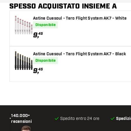
SPESSO ACQUISTATO INSIEME A
Colore principale
Astine Cuesoul - Tero Flight System AK7 - White
Disponibile
9
,
45
Astine Cuesoul - Tero Flight System AK7 - Black
Disponibile
9
,
45
140.000+
•
Spedito entro 24 ore
Spedizi
recensioni