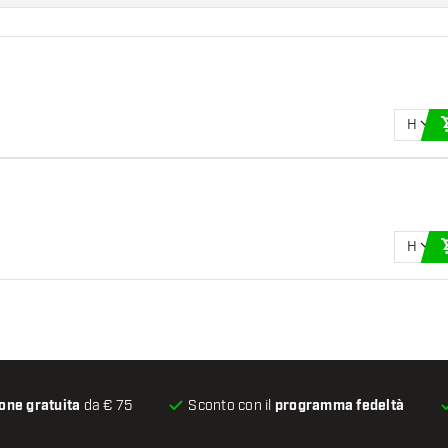
H
H
one gratuita
da € 75
Sconto con il
programma fedeltà