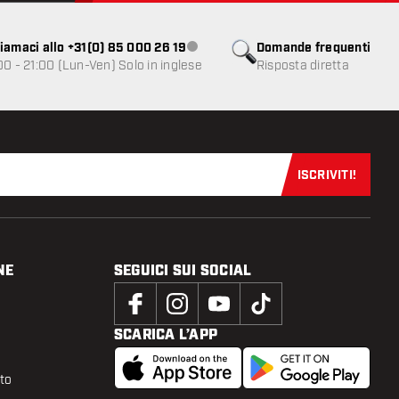
iamaci allo +31(0) 85 000 26 19
Domande frequenti
Servizio clienti non disponibile
00 - 21:00 (Lun-Ven) Solo in inglese
Risposta diretta
ISCRIVITI!
Iscriviti sub
NE
SEGUICI SUI SOCIAL
SCARICA L’APP
tto