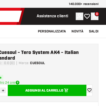
140.000+ recensioni
0
Account
La mia lista d
Carrel
Assistenza clienti
PERSONALIZZATA
NOVITÀ
SALDI
Cuesoul - Tero System AK4 - Italian
tandard
0.0 (0)
Marca
:
CUESOUL
 valutazione
e
tro 24 ore
+
AGGIUNGI AL CARRELLO
sci quantità
Aumenta quantità
aggiungi alla