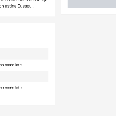
on astine Cuesoul.
ero di alette e di
l'uso.
erso di alette per
ono modellate
ono modellate