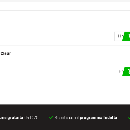
H
 Clear
F
one gratuita
da € 75
Sconto con il
programma fedeltà