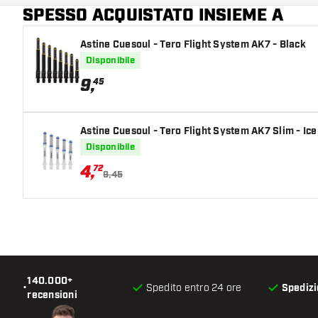
SPESSO ACQUISTATO INSIEME A
Colore principale
Astine Cuesoul - Tero Flight System AK7 - Black
Disponibile
9
,
45
Astine Cuesoul - Tero Flight System AK7 Slim - Ice
Disponibile
4
,
72
9,45
140.000+
•
Spedito entro 24 ore
Spedizi
recensioni