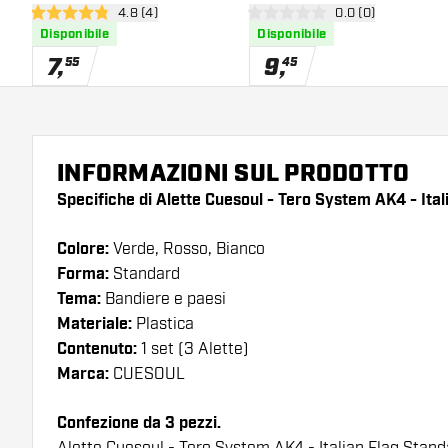
apri pannello recensioni
4.8 (4)
apri pannello rece
0.0 (0)
Standard
Standard
4.8 stelle di valutazione
0 stelle di valutazione
Disponibile
Disponibile
7
,
9
,
55
45
INFORMAZIONI SUL PRODOTTO
Specifiche di Alette Cuesoul - Tero System AK4 - Ital
Colore:
Verde, Rosso, Bianco
Forma:
Standard
Tema:
Bandiere e paesi
Materiale:
Plastica
Contenuto:
1 set (3 Alette)
Marca:
CUESOUL
Confezione da 3 pezzi.
Alette Cuesoul - Tero System AK4 - Italian Flag Stand