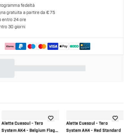
programma fedeltà
a gratuita a partire da € 75
o entro 24 ore
tro 30 giorni
lla lista dei desideri
aggiungi alla lista dei desideri
aggiungi all
Alette Cuesoul - Tero
Alette Cuesoul - Tero
A
System AK4 - Belgium Flag
System AK4 - Red Standard
S