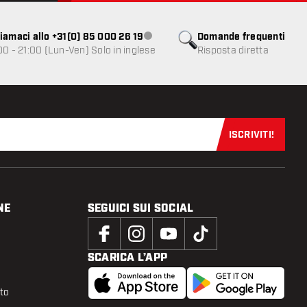
iamaci allo +31(0) 85 000 26 19
Domande frequenti
Servizio clienti non disponibile
00 - 21:00 (Lun-Ven) Solo in inglese
Risposta diretta
ISCRIVITI!
Iscriviti sub
NE
SEGUICI SUI SOCIAL
SCARICA L’APP
tto