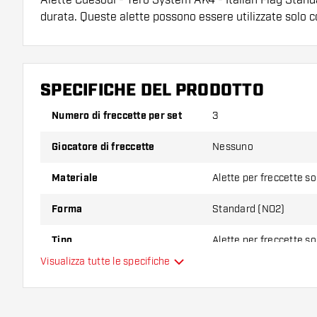
durata. Queste alette possono essere utilizzate solo c
Suggerimento di Dartshopper!
Assicuratevi di avere a portata di mano un gran num
SPECIFICHE DEL PRODOTTO
astine. Questi possono danneggiarsi o rompersi con 
Numero di freccette per set
3
Provate una forma, un materiale o uno spessore div
Giocatore di freccette
Nessuno
scoprire quale variante vi si addice di più!
Materiale
Alette per freccette s
Forma
Standard (NO2)
Tipo
Alette per freccette s
Visualizza tutte le specifiche
Flessibilità
Colori aggiuntivi