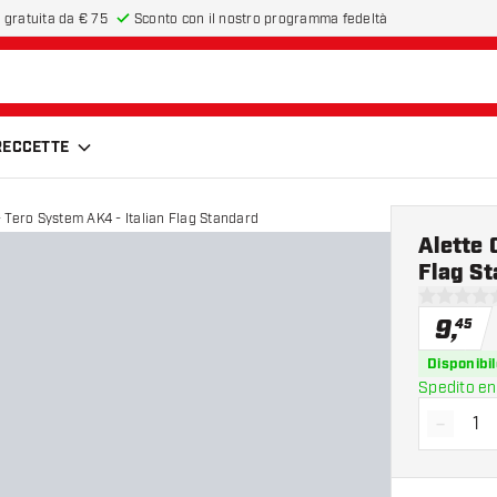
 gratuita da € 75
Sconto con il nostro programma fedeltà
FRECCETTE
- Tero System AK4 - Italian Flag Standard
Alette 
Flag S
0 stelle di
9
,
45
Disponibil
Spedito en
-
Diminui