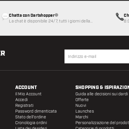
Chatta con Dartshopper
Ch
Servizio clienti non disponibile
La chat è disponibile 24/7, tutti i giorni della
8:
settimana
ER
ACCOUNT
SHOPPING & ISPIRAZIO
Il Mio Account
Guida alle decisioni sui dardi
Accedi
Offerte
Registrati
Nuovi
Password dimenticata
Launches
Stato dell'ordine
Marchi
Cronologia ordini
Personalizzazione del prodo
Lista dei desideri
Categorie di prodotti