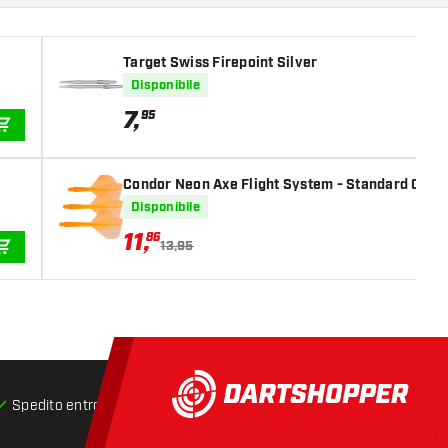
Target Swiss Firepoint Silver
Disponibile
7
,
95
AGGIUNGI AL CARRELLO
Condor Neon Axe Flight System - Standard Oran
Disponibile
11
,
86
13,95
AGGIUNGI AL CARRELLO
Spedito entro 24 ore
Spedizione gratuita
da € 75