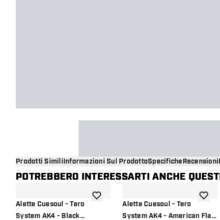
Prodotti Simili
Informazioni Sul Prodotto
Specifiche
Recensioni
POTREBBERO INTERESSARTI ANCHE QUESTI
aggiungi alla lista dei desideri
aggiung
Alette Cuesoul - Tero
Alette Cuesoul - Tero
System AK4 - Black
System AK4 - American Flag