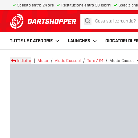
Spedito entro 24 ore
Restituzione entro 30 giorni
Spedizione
cerca
torna alla home page
TUTTE LE CATEGORIE
LAUNCHES
GIOCATORI DI 
Indietro
Alette
Alette Cuesoul
Tero AK4
Alette Cuesoul 