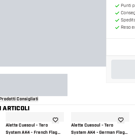
Punti 
Consegn
Spedit
Reso en
Prodotti Consigliati
 ARTICOLI
i alla lista dei desideri
aggiungi alla lista dei desideri
aggiungi a
Alette Cuesoul - Tero
Alette Cuesoul - Tero
System AK4 - French Flag
System AK4 - German Flag