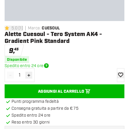
5.0
[
1
]
Marca
:
CUESOUL
5 stelle di valutazione
Alette Cuesoul - Tero System AK4 -
Gradient Pink Standard
9
,
45
Disponibile
Spedito entro 24 ore
-
+
Diminuisci quantità
Aumenta quantità
aggiung
AGGIUNGI AL CARRELLO
Punti programma fedeltà
Consegna gratuita a partire da € 75
Spedito entro 24 ore
Reso entro 30 giorni