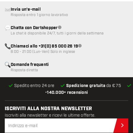
Invia un'e-mail
Risposta entro 1 giorno lavorativo
Chatta con Dartshopper
Servizio clienti non disponibile
La chat è disponibile 24/7, tutti i giorni della settimana
Chiamaci allo +31(0) 85 000 26 19
Servizio clienti non disponibile
8:00 - 21:00 (Lun-Ven) Solo in inglese
Domande frequenti
Risposta diretta
Spedito entro 24 ore
Spedizione gratuita
da € 75
•
140.000+ recensioni
ISCRIVITI ALLA NOSTRA NEWSLETTER
Iscriviti alla newsletter e ricevi le ultime offerte.
Iscr