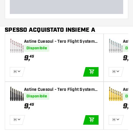
SPESSO ACQUISTATO INSIEME A
Astine Cuesoul - Tero Flight System A
Astin
K7 - White
K7 - 
Disponibile
Disp
9
,
9
,
45
45
H
H
AGGIUNGI AL CARR
Astine Cuesoul - Tero Flight System A
Astin
K7 - Black
K7 - 
Disponibile
Disp
9
,
9
,
45
45
H
H
AGGIUNGI AL CARR