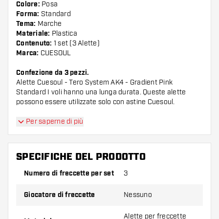
Colore:
Posa
Forma:
Standard
Tema:
Marche
Materiale:
Plastica
Contenuto:
1 set (3 Alette)
Marca:
CUESOUL
Confezione da 3 pezzi.
Alette Cuesoul - Tero System AK4 - Gradient Pink
Standard I voli hanno una lunga durata. Queste alette
possono essere utilizzate solo con astine Cuesoul.
Suggerimento di Dartshopper!
Per saperne di più
Assicuratevi di avere a portata di mano un gran
SPECIFICHE DEL PRODOTTO
numero di alette e di astine. Questi possono
danneggiarsi o rompersi con l'uso.
Numero di freccette per set
3
Giocatore di freccette
Nessuno
Provate una forma, un materiale o uno
spessore diverso di alette per scoprire quale
Alette per freccette