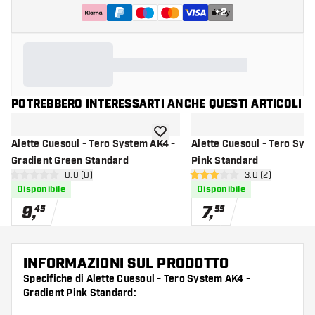
+
2
POTREBBERO INTERESSARTI ANCHE QUESTI ARTICOLI
aggiungi alla lista dei desideri
Alette Cuesoul - Tero System AK4 -
Alette Cuesoul - Tero Sys
Gradient Green Standard
Pink Standard
apri pannello recensioni
0.0 (0)
apri pannello re
3.0 (2)
0 stelle di valutazione
3 stelle di valutazione
Disponibile
Disponibile
9
,
7
,
45
55
INFORMAZIONI SUL PRODOTTO
Specifiche di Alette Cuesoul - Tero System AK4 -
Gradient Pink Standard: