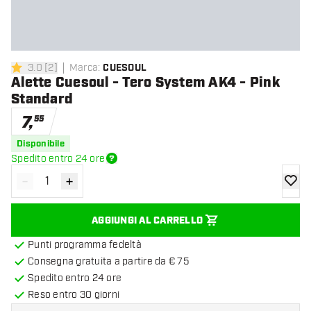
3.0
[
2
]
Marca
:
CUESOUL
3 stelle di valutazione
Alette Cuesoul - Tero System AK4 - Pink
Standard
7
,
55
Disponibile
Spedito entro 24 ore
-
+
Diminuisci quantità
Aumenta quantità
aggiung
AGGIUNGI AL CARRELLO
Punti programma fedeltà
Consegna gratuita a partire da € 75
Spedito entro 24 ore
Reso entro 30 giorni