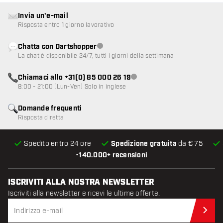
Invia un'e-mail
Risposta entro 1 giorno lavorativo
Chatta con Dartshopper
Servizio clienti non disponibile
La chat è disponibile 24/7, tutti i giorni della settimana
Chiamaci allo +31(0) 85 000 26 19
Servizio clienti non disponibile
8:00 - 21:00 (Lun-Ven) Solo in inglese
Domande frequenti
Risposta diretta
Spedito entro 24 ore
Spedizione gratuita
da € 75
•
140.000+ recensioni
ISCRIVITI ALLA NOSTRA NEWSLETTER
Iscriviti alla newsletter e ricevi le ultime offerte.
Iscr