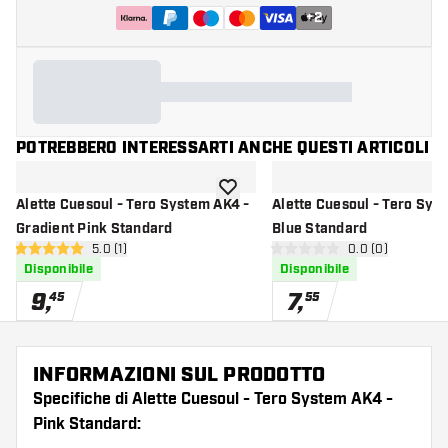
+
2
POTREBBERO INTERESSARTI ANCHE QUESTI ARTICOLI
aggiungi alla lista dei desideri
Alette Cuesoul - Tero System AK4 -
Alette Cuesoul - Tero Sys
Gradient Pink Standard
Blue Standard
apri pannello recensioni
5.0 (1)
apri pannello re
0.0 (0)
5 stelle di valutazione
0 stelle di valutazione
Disponibile
Disponibile
9
,
7
,
45
55
INFORMAZIONI SUL PRODOTTO
Specifiche di Alette Cuesoul - Tero System AK4 -
Pink Standard: