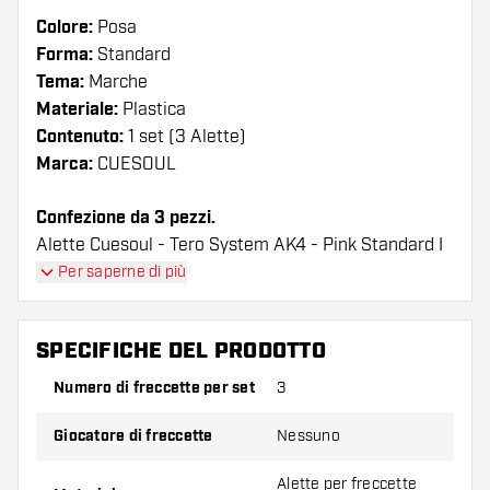
Colore:
Posa
Forma:
Standard
Tema:
Marche
Materiale:
Plastica
Contenuto:
1 set (3 Alette)
Marca:
CUESOUL
Confezione da 3 pezzi.
Alette Cuesoul - Tero System AK4 - Pink Standard I
voli hanno una lunga durata. Queste alette possono
Per saperne di più
essere utilizzate solo con astine Cuesoul.
SPECIFICHE DEL PRODOTTO
Suggerimento di Dartshopper!
Numero di freccette per set
3
Assicuratevi di avere a portata di mano un gran
numero di alette e di astine. Questi possono
Giocatore di freccette
Nessuno
danneggiarsi o rompersi con l'uso.
Alette per freccette