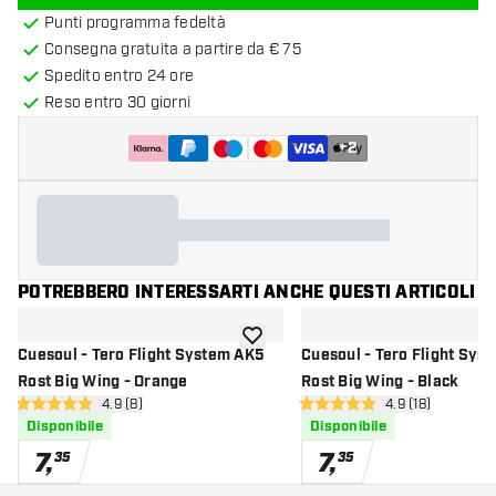
Punti programma fedeltà
Consegna gratuita a partire da € 75
Spedito entro 24 ore
Reso entro 30 giorni
+
2
POTREBBERO INTERESSARTI ANCHE QUESTI ARTICOLI
aggiungi alla lista dei desideri
Cuesoul - Tero Flight System AK5
Cuesoul - Tero Flight Sys
Rost Big Wing - Orange
Rost Big Wing - Black
apri pannello recensioni
4.9 (8)
apri pannello re
4.9 (18)
4.9 stelle di valutazione
4.9 stelle di valutazione
Disponibile
Disponibile
7
,
7
,
35
35