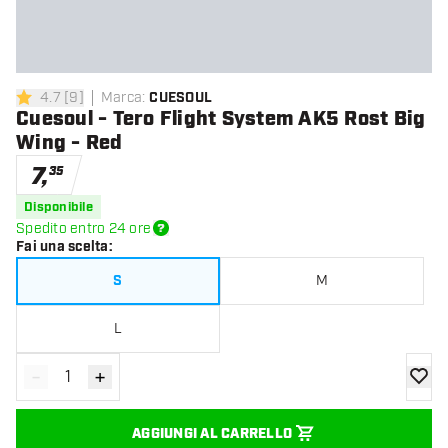
4.7
[
9
]
Marca
:
CUESOUL
4.7 stelle di valutazione
Cuesoul - Tero Flight System AK5 Rost Big
Wing - Red
7
,
35
Disponibile
Spedito entro 24 ore
Fai una scelta
:
S
M
L
-
+
Diminuisci quantità
Aumenta quantità
aggiung
AGGIUNGI AL CARRELLO