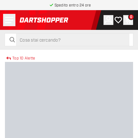
Spedito entro 24 ore
Menu
0
Account
La mia list
Carr
torna alla home page
cerca
cerca
Top 10 Alette