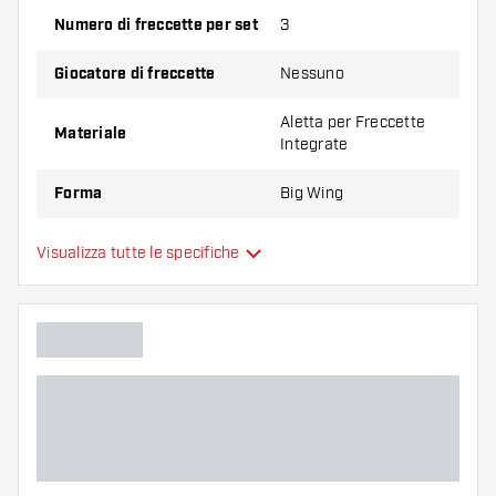
Provate una forma, un materiale o uno
Numero di freccette per set
3
spessore diverso di alette per scoprire quale
variante vi si addice di più!
Giocatore di freccette
Nessuno
Aletta per Freccette
Materiale
Integrate
Forma
Big Wing
Aletta per Freccette
Visualizza tutte le specifiche
Tipo
Integrate
Flessibilità
Colore principale
Lunghezza del shaft