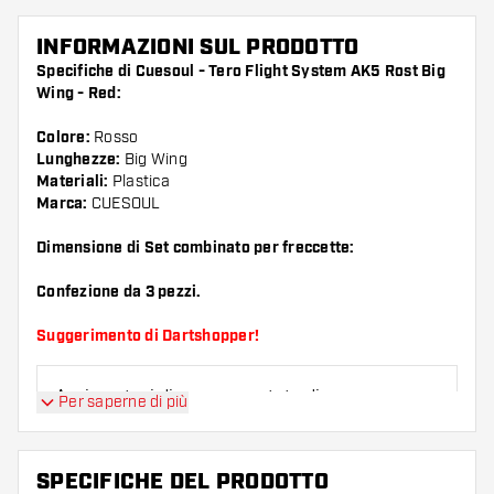
INFORMAZIONI SUL PRODOTTO
Specifiche di Cuesoul - Tero Flight System AK5 Rost Big
Wing - Red:
Colore:
Rosso
Lunghezze:
Big Wing
Materiali:
Plastica
Marca:
CUESOUL
Dimensione di Set combinato per freccette:
Confezione da 3 pezzi.
Suggerimento di Dartshopper!
Assicuratevi di avere a portata di mano un gran
Per saperne di più
numero di alette e di astine. Questi possono
danneggiarsi o rompersi con l'uso.
SPECIFICHE DEL PRODOTTO