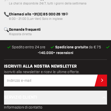
Servizio clienti non disponibile
La chat è disponibile 24/7, tutti i giorni della settimana
Chiamaci allo +31(0) 85 000 26 19
Servizio clienti non disponibile
8:00 - 21:00 (Lun-Ven) Solo in inglese
Domande frequenti
Risposta diretta
Spedito entro 24 ore
Spedizione gratuita
da € 75
•
140.000+ recensioni
ISCRIVITI ALLA NOSTRA NEWSLETTER
Iscriviti alla newsletter e ricevi le ultime offerte.
Iscr
SERVIZIO CLIENTI
Informazioni di contatto