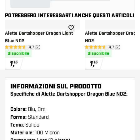
POTREBBERO INTERESSARTI ANCHE QUESTI ARTICOLI
aggiungi alla lista dei desideri
Alette Dartshopper Dragon Light
Alette Dartshopper Drago
Blue NO2
NO2
apri pannello recensioni
4.7 (7)
apri pannello re
4.7 (7)
4.7 stelle di valutazione
4.7 stelle di valutazione
Disponibile
Disponibile
1
,
1
,
15
15
INFORMAZIONI SUL PRODOTTO
Specifiche di Alette Dartshopper Dragon Blue NO2:
Colore:
Blu, Oro
Forma:
Standard
Tema:
Solido
Materiale:
100 Micron