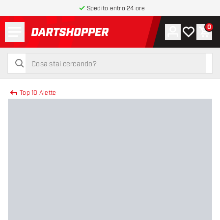
Spedito entro 24 ore
Menu
0
Account
La mia list
Carr
torna alla home page
cerca
cerca
Top 10 Alette