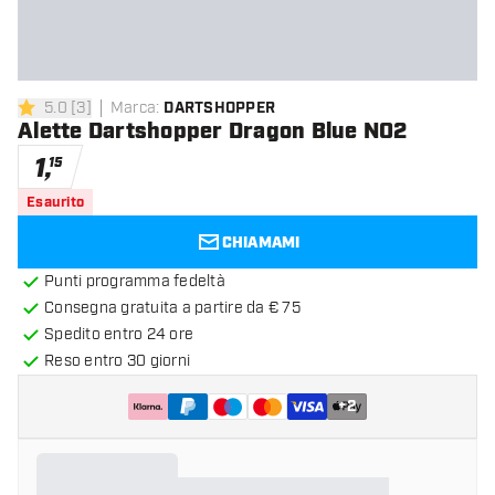
5.0
[
3
]
Marca
:
DARTSHOPPER
5 stelle di valutazione
Alette Dartshopper Dragon Blue NO2
1
,
15
Esaurito
CHIAMAMI
Punti programma fedeltà
Consegna gratuita a partire da € 75
Spedito entro 24 ore
Reso entro 30 giorni
+
2