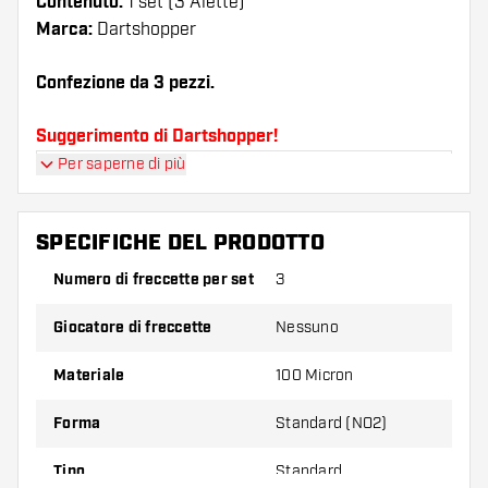
Contenuto:
1 set (3 Alette)
Marca:
Dartshopper
Confezione da 3 pezzi.
Suggerimento di Dartshopper!
Per saperne di più
Assicuratevi di avere a portata di mano un gran
numero di alette e di astine. Questi possono
danneggiarsi o rompersi con l'uso.
SPECIFICHE DEL PRODOTTO
Numero di freccette per set
3
Provate una forma, un materiale o uno
spessore diverso di alette per scoprire quale
Giocatore di freccette
Nessuno
variante vi si addice di più!
Materiale
100 Micron
Forma
Standard (NO2)
Tipo
Standard