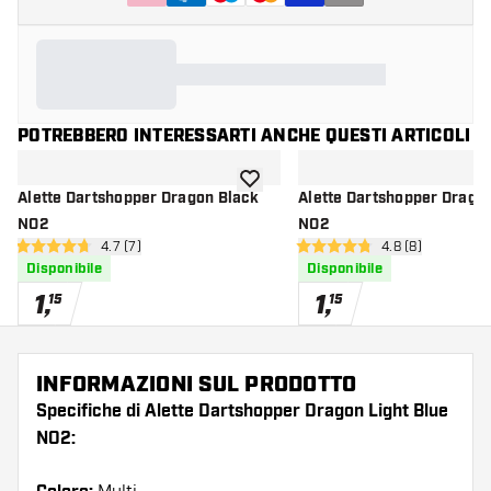
POTREBBERO INTERESSARTI ANCHE QUESTI ARTICOLI
aggiungi alla lista dei desideri
Alette Dartshopper Dragon Black
Alette Dartshopper Drago
NO2
NO2
apri pannello recensioni
4.7 (7)
apri pannello re
4.8 (8)
4.7 stelle di valutazione
4.8 stelle di valutazione
Disponibile
Disponibile
1
,
1
,
15
15
INFORMAZIONI SUL PRODOTTO
Specifiche di Alette Dartshopper Dragon Light Blue
NO2: