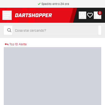
Spedito entro 24 ore
Menu
0
Account
La mia list
Carr
torna alla home page
cerca
cerca
Top 10 Alette