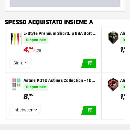
SPESSO ACQUISTATO INSIEME A
L-Style Premium ShortLip 2BA Soft T
Alet
ips
Disponibile
Disp
4
,
1
,
04
10
4,75
Giallo
AGGIUNGI AL CARR
Astine KOTO Astines Collection - 10 s
Alet
ets
Disponibile
Disp
8
,
1
,
95
10
Inbetween
AGGIUNGI AL CARR