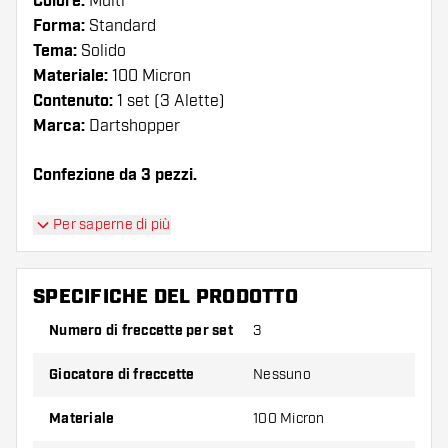
Colore:
Multi
Forma:
Standard
Tema:
Solido
Materiale:
100 Micron
Contenuto:
1 set (3 Alette)
Marca:
Dartshopper
Confezione da 3 pezzi.
Suggerimento di Dartshopper!
Per saperne di più
Assicuratevi di avere a portata di mano un gran
numero di alette e di astine. Questi possono
SPECIFICHE DEL PRODOTTO
danneggiarsi o rompersi con l'uso.
Numero di freccette per set
3
Provate una forma, un materiale o uno
Giocatore di freccette
Nessuno
spessore diverso di alette per scoprire quale
variante vi si addice di più!
Materiale
100 Micron