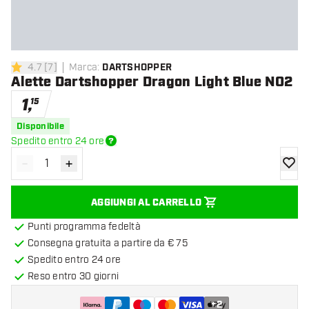
4.7
[
7
]
Marca
:
DARTSHOPPER
4.7 stelle di valutazione
Alette Dartshopper Dragon Light Blue NO2
1
,
15
Disponibile
Spedito entro 24 ore
-
+
Diminuisci quantità
Aumenta quantità
aggiung
AGGIUNGI AL CARRELLO
Punti programma fedeltà
Consegna gratuita a partire da € 75
Spedito entro 24 ore
Reso entro 30 giorni
+
2