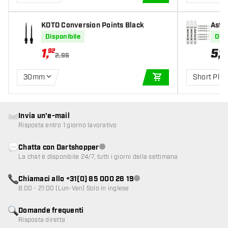
AGGIUNGI AL CARR
KOTO Conversion Points Black
Astin
Disponibile
Disp
1
,
5
,
92
49
2,95
30mm
Short Plus
AGGIUNGI AL CARR
Invia un'e-mail
Risposta entro 1 giorno lavorativo
Chatta con Dartshopper
Servizio clienti non disponibile
La chat è disponibile 24/7, tutti i giorni della settimana
Chiamaci allo +31(0) 85 000 26 19
Servizio clienti non disponibile
8:00 - 21:00 (Lun-Ven) Solo in inglese
Domande frequenti
Risposta diretta