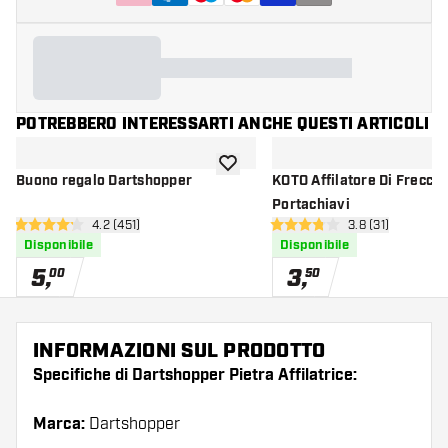
POTREBBERO INTERESSARTI ANCHE QUESTI ARTICOLI
aggiungi alla lista dei desideri
Buono regalo Dartshopper
KOTO Affilatore Di Frecce
Portachiavi
apri pannello recensioni
4.2 (451)
apri pannello re
3.8 (31)
4.2 stelle di valutazione
3.8 stelle di valutazione
Disponibile
Disponibile
5
,
3
,
00
50
INFORMAZIONI SUL PRODOTTO
Specifiche di Dartshopper Pietra Affilatrice:
Marca:
Dartshopper