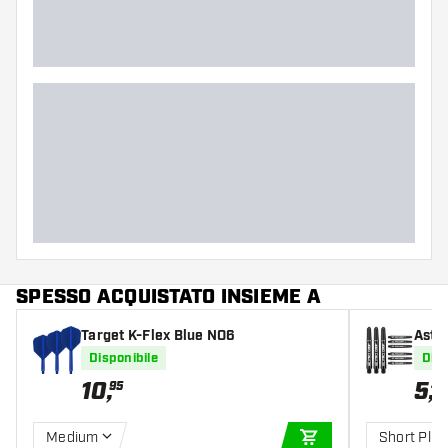
SPESSO ACQUISTATO INSIEME A
Target K-Flex Blue NO6
Astin
Disponibile
Disp
10
,
5
,
95
49
Medium
Short Plus