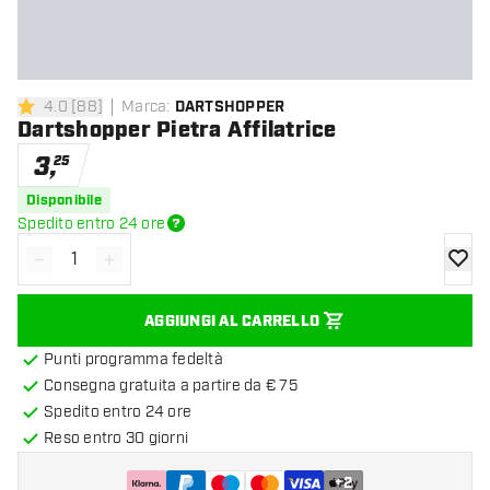
4.0
[
88
]
Marca
:
DARTSHOPPER
4 stelle di valutazione
Dartshopper Pietra Affilatrice
3
,
25
Disponibile
Spedito entro 24 ore
-
+
Diminuisci quantità
Aumenta quantità
aggiung
AGGIUNGI AL CARRELLO
Punti programma fedeltà
Consegna gratuita a partire da € 75
Spedito entro 24 ore
Reso entro 30 giorni
+
2